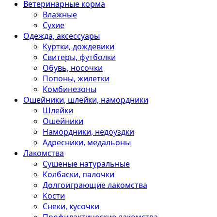
Ветеринарные корма
Влажные
Сухие
Одежда, аксессуары
Куртки, дождевики
Свитеры, футболки
Обувь, носочки
Попоны, жилетки
Комбинезоны
Ошейники, шлейки, намордники
Шлейки
Ошейники
Намордники, недоуздки
Адресники, медальоны
Лакомства
Сушеные натуральные
Колбаски, палочки
Долгоиграющие лакомства
Кости
Снеки, кусочки