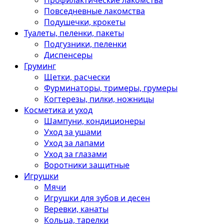
Профилактические лакомства
Повседневные лакомства
Подушечки, крокеты
Туалеты, пеленки, пакеты
Подгузники, пеленки
Диспенсеры
Груминг
Щетки, расчески
Фурминаторы, тримеры, грумеры
Когтерезы, пилки, ножницы
Косметика и уход
Шампуни, кондиционеры
Уход за ушами
Уход за лапами
Уход за глазами
Воротники защитные
Игрушки
Мячи
Игрушки для зубов и десен
Веревки, канаты
Кольца, тарелки