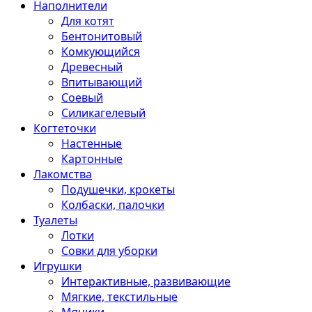
Наполнители
Для котят
Бентонитовый
Комкующийся
Древесный
Впитывающий
Соевый
Силикагелевый
Когтеточки
Настенные
Картонные
Лакомства
Подушечки, крокеты
Колбаски, палочки
Туалеты
Лотки
Совки для уборки
Игрушки
Интерактивные, развивающие
Мягкие, текстильные