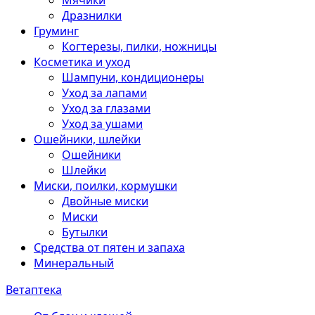
Мячики
Дразнилки
Груминг
Когтерезы, пилки, ножницы
Косметика и уход
Шампуни, кондиционеры
Уход за лапами
Уход за глазами
Уход за ушами
Ошейники, шлейки
Ошейники
Шлейки
Миски, поилки, кормушки
Двойные миски
Миски
Бутылки
Средства от пятен и запаха
Минеральный
Ветаптека