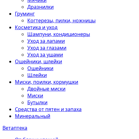
Мячики
Дразнилки
Груминг
Когтерезы, пилки, ножницы
Косметика и уход
Шампуни, кондиционеры
Уход за лапами
Уход за глазами
Уход за ушами
Ошейники, шлейки
Ошейники
Шлейки
Миски, поилки, кормушки
Двойные миски
Миски
Бутылки
Средства от пятен и запаха
Минеральный
Ветаптека