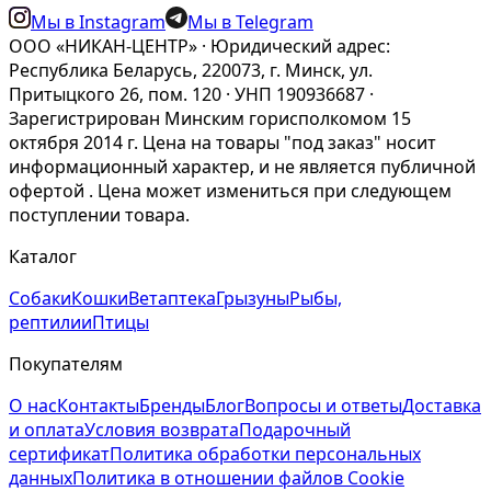
Мы в Instagram
Мы в Telegram
ООО «НИКАН-ЦЕНТР» · Юридический адрес:
Республика Беларусь, 220073, г. Минск, ул.
Притыцкого 26, пом. 120 · УНП 190936687 ·
Зарегистрирован Минским горисполкомом 15
октября 2014 г. Цена на товары "под заказ" носит
информационный характер, и не является публичной
офертой . Цена может измениться при следующем
поступлении товара.
Каталог
Собаки
Кошки
Ветаптека
Грызуны
Рыбы,
рептилии
Птицы
Покупателям
О нас
Контакты
Бренды
Блог
Вопросы и ответы
Доставка
и оплата
Условия возврата
Подарочный
сертификат
Политика обработки персональных
данных
Политика в отношении файлов Cookie