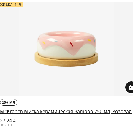
СКИДКА -11%
250 МЛ
Mr.Kranch Миска керамическая Bamboo 250 мл, Розовая
27.24
BYN
30.61
BYN