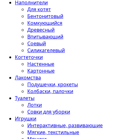
Наполнители
Для котят
Бентонитовый
Комкующийся
Древесный
Впитывающий
Соевый
Силикагелевый
Когтеточки
Настенные
Картонные
Лакомства
Подушечки, крокеты
Колбаски, палочки
Туалеты
Лотки
Совки для уборки
Игрушки
Интерактивные, развивающие
Мягкие, текстильные