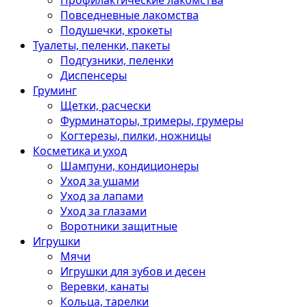
Профилактические лакомства
Повседневные лакомства
Подушечки, крокеты
Туалеты, пеленки, пакеты
Подгузники, пеленки
Диспенсеры
Груминг
Щетки, расчески
Фурминаторы, тримеры, грумеры
Когтерезы, пилки, ножницы
Косметика и уход
Шампуни, кондиционеры
Уход за ушами
Уход за лапами
Уход за глазами
Воротники защитные
Игрушки
Мячи
Игрушки для зубов и десен
Веревки, канаты
Кольца, тарелки