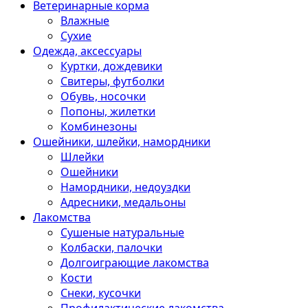
Ветеринарные корма
Влажные
Сухие
Одежда, аксессуары
Куртки, дождевики
Свитеры, футболки
Обувь, носочки
Попоны, жилетки
Комбинезоны
Ошейники, шлейки, намордники
Шлейки
Ошейники
Намордники, недоуздки
Адресники, медальоны
Лакомства
Сушеные натуральные
Колбаски, палочки
Долгоиграющие лакомства
Кости
Снеки, кусочки