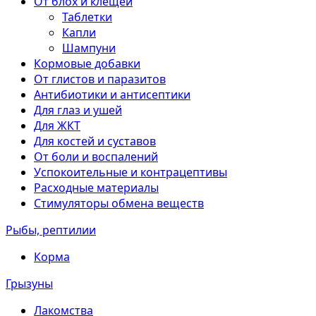
От блох и клещей
Таблетки
Капли
Шампуни
Кормовые добавки
От глистов и паразитов
Антибиотики и антисептики
Для глаз и ушей
Для ЖКТ
Для костей и суставов
От боли и воспалений
Успокоительные и контрацептивы
Расходные материалы
Стимуляторы обмена веществ
Рыбы, рептилии
Корма
Грызуны
Лакомства