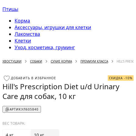
Птицы
Корма
Аксессуары, игрушки для клетки
Лакомства
Клетки
Уход, косметика, груминг
ХВОСТУШКИ
СОБАКИ
СУХИЕ КОРМА
ПРЕМИУМ КЛАССА
HILL'S PRESC
ДОБАВИТЬ В ИЗБРАННОЕ
СКИДКА -10%
Hill's Prescription Diet u/d Urinary
Care для собак, 10 кг
АРТИКУЛ
605840
ВЕС ТОВАРА:
4 кг
10 кг