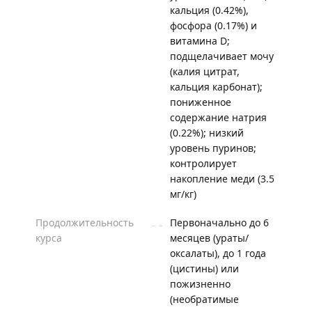
кальция (0.42%),
фосфора (0.17%) и
витамина D;
подщелачивает мочу
(калия цитрат,
кальция карбонат);
пониженное
содержание натрия
(0.22%); низкий
уровень пуринов;
контролирует
накопление меди (3.5
мг/кг)
Продолжительность
Первоначально до 6
курса
месяцев (ураты/
оксалаты), до 1 года
(цистины) или
пожизненно
(необратимые