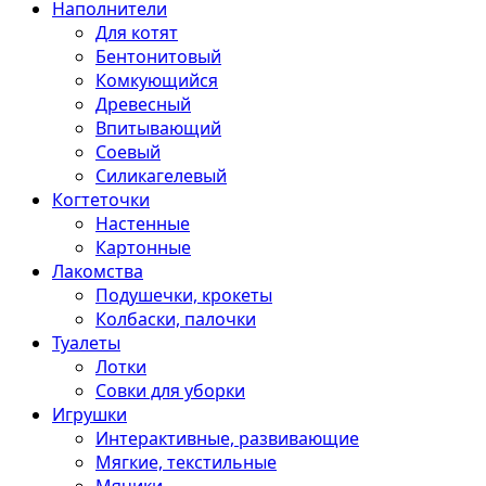
Наполнители
Для котят
Бентонитовый
Комкующийся
Древесный
Впитывающий
Соевый
Силикагелевый
Когтеточки
Настенные
Картонные
Лакомства
Подушечки, крокеты
Колбаски, палочки
Туалеты
Лотки
Совки для уборки
Игрушки
Интерактивные, развивающие
Мягкие, текстильные