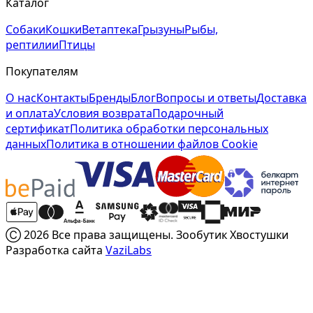
Каталог
Собаки
Кошки
Ветаптека
Грызуны
Рыбы,
рептилии
Птицы
Покупателям
О нас
Контакты
Бренды
Блог
Вопросы и ответы
Доставка
и оплата
Условия возврата
Подарочный
сертификат
Политика обработки персональных
данных
Политика в отношении файлов Cookie
Ⓒ 2026 Все права защищены. Зообутик Хвостушки
Разработка сайта
VaziLabs