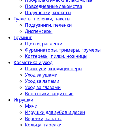
Профилактические лакомства
Повседневные лакомства
Подушечки, крокеты
Туалеты, пеленки, пакеты
Подгузники, пеленки
Диспенсеры
Груминг
Щетки, расчески
Фурминаторы, тримеры, грумеры
Когтерезы, пилки, ножницы
Косметика и уход
Шампуни, кондиционеры
Уход за ушами
Уход за лапами
Уход за глазами
Воротники защитные
Игрушки
Мячи
Игрушки для зубов и десен
Веревки, канаты
Кольца, тарелки