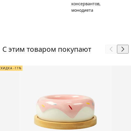
консервантов,
монодиета
С этим товаром покупают
СКИДКА -11%