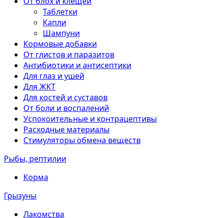
От блох и клещей
Таблетки
Капли
Шампуни
Кормовые добавки
От глистов и паразитов
Антибиотики и антисептики
Для глаз и ушей
Для ЖКТ
Для костей и суставов
От боли и воспалений
Успокоительные и контрацептивы
Расходные материалы
Стимуляторы обмена веществ
Рыбы, рептилии
Корма
Грызуны
Лакомства