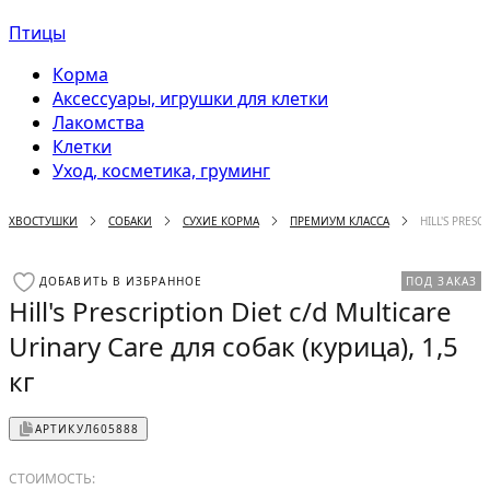
Птицы
Корма
Аксессуары, игрушки для клетки
Лакомства
Клетки
Уход, косметика, груминг
ХВОСТУШКИ
СОБАКИ
СУХИЕ КОРМА
ПРЕМИУМ КЛАССА
HILL'S PRESC
ДОБАВИТЬ В ИЗБРАННОЕ
ПОД ЗАКАЗ
Hill's Prescription Diet c/d Multicare
Urinary Care для собак (курица), 1,5
кг
АРТИКУЛ
605888
СТОИМОСТЬ: