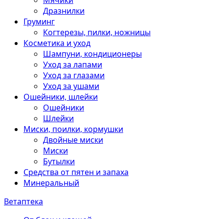
Мячики
Дразнилки
Груминг
Когтерезы, пилки, ножницы
Косметика и уход
Шампуни, кондиционеры
Уход за лапами
Уход за глазами
Уход за ушами
Ошейники, шлейки
Ошейники
Шлейки
Миски, поилки, кормушки
Двойные миски
Миски
Бутылки
Средства от пятен и запаха
Минеральный
Ветаптека