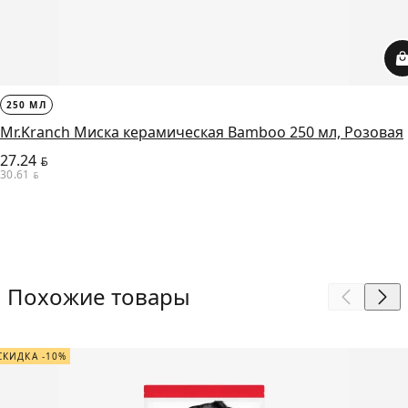
250 МЛ
Mr.Kranch Миска керамическая Bamboo 250 мл, Розовая
27.24
BYN
30.61
BYN
Похожие товары
СКИДКА -10%