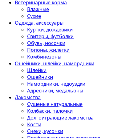
Ветеринарные корма
Влажные
Сухие
Одежда, аксессуары
Куртки, дождевики
Свитеры, футболки
Обувь, носочки
Попоны, жилетки
Комбинезоны
Ошейники, шлейки, намордники
Шлейки
Ошейники
Намордники, недоуздки
Адресники, медальоны
Лакомства
Сушеные натуральные
Колбаски, палочки
Долгоиграющие лакомства
Кости
Снеки, кусочки