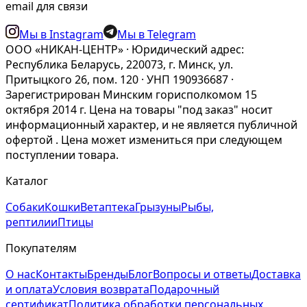
email для связи
Мы в Instagram
Мы в Telegram
ООО «НИКАН-ЦЕНТР» · Юридический адрес:
Республика Беларусь, 220073, г. Минск, ул.
Притыцкого 26, пом. 120 · УНП 190936687 ·
Зарегистрирован Минским горисполкомом 15
октября 2014 г. Цена на товары "под заказ" носит
информационный характер, и не является публичной
офертой . Цена может измениться при следующем
поступлении товара.
Каталог
Собаки
Кошки
Ветаптека
Грызуны
Рыбы,
рептилии
Птицы
Покупателям
О нас
Контакты
Бренды
Блог
Вопросы и ответы
Доставка
и оплата
Условия возврата
Подарочный
сертификат
Политика обработки персональных