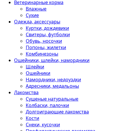
Ветеринарные корма
Влажные
Сухие
Одежда, аксессуары
Куртки, дождевики
Свитеры, футболки
Обувь, носочки
Попоны, жилетки
Комбинезоны
Ошейники, шлейки, намордники
Шлейки
Ошейники
Намордники, недоуздки
Адресники, медальоны
Лакомства
Сушеные натуральные
Колбаски, палочки
Долгоиграющие лакомства
Кости
Снеки, кусочки