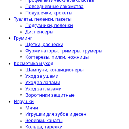
Профилактические лакомства
Повседневные лакомства
Подушечки, крокеты
Туалеты, пеленки, пакеты
Подгузники, пеленки
Диспенсеры
Груминг
Щетки, расчески
Фурминаторы, тримеры, грумеры
Когтерезы, пилки, ножницы
Косметика и уход
Шампуни, кондиционеры
Уход за ушами
Уход за лапами
Уход за глазами
Воротники защитные
Игрушки
Мячи
Игрушки для зубов и десен
Веревки, канаты
Кольца, тарелки