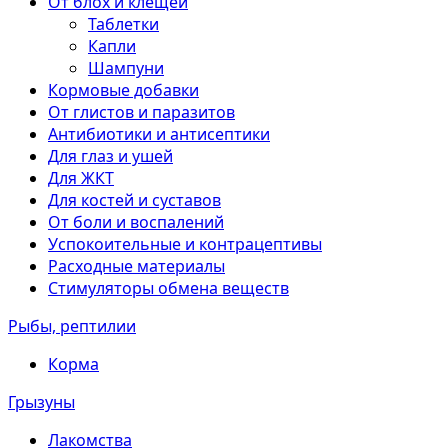
От блох и клещей
Таблетки
Капли
Шампуни
Кормовые добавки
От глистов и паразитов
Антибиотики и антисептики
Для глаз и ушей
Для ЖКТ
Для костей и суставов
От боли и воспалений
Успокоительные и контрацептивы
Расходные материалы
Стимуляторы обмена веществ
Рыбы, рептилии
Корма
Грызуны
Лакомства