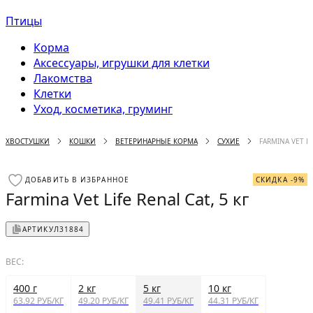
Птицы
Корма
Аксессуары, игрушки для клетки
Лакомства
Клетки
Уход, косметика, груминг
ХВОСТУШКИ
КОШКИ
ВЕТЕРИНАРНЫЕ КОРМА
СУХИЕ
FARMINA VET LI
ДОБАВИТЬ В ИЗБРАННОЕ
СКИДКА -9%
Farmina Vet Life Renal Cat, 5 кг
АРТИКУЛ
31884
ВЕС:
400 г
2 кг
5 кг
10 кг
63.92 РУБ/КГ
49.20 РУБ/КГ
49.41 РУБ/КГ
44.31 РУБ/КГ