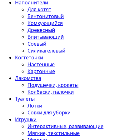
Наполнители
Для котят
Бентонитовый
Комкующийся
Древесный
Впитывающий
Соевый
Силикагелевый
Когтеточки
Настенные
Картонные
Лакомства
Подушечки, крокеты
Колбаски, палочки
Туалеты
Лотки
Совки для уборки
Игрушки
Интерактивные, развивающие
Мягкие, текстильные