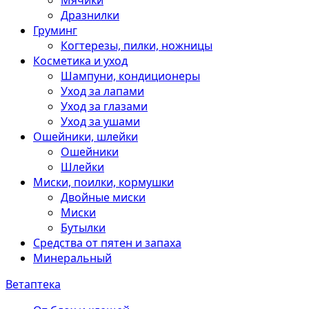
Мячики
Дразнилки
Груминг
Когтерезы, пилки, ножницы
Косметика и уход
Шампуни, кондиционеры
Уход за лапами
Уход за глазами
Уход за ушами
Ошейники, шлейки
Ошейники
Шлейки
Миски, поилки, кормушки
Двойные миски
Миски
Бутылки
Средства от пятен и запаха
Минеральный
Ветаптека