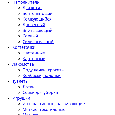
Наполнители
Для котят
Бентонитовый
Комкующийся
Древесный
Впитывающий
Соевый
Силикагелевый
Когтеточки
Настенные
Картонные
Лакомства
Подушечки, крокеты
Колбаски, палочки
Туалеты
Лотки
Совки для уборки
Игрушки
Интерактивные, развивающие
Мягкие, текстильные