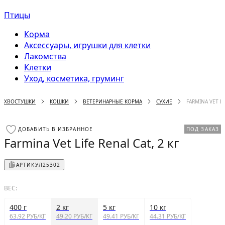
Птицы
Корма
Аксессуары, игрушки для клетки
Лакомства
Клетки
Уход, косметика, груминг
ХВОСТУШКИ
КОШКИ
ВЕТЕРИНАРНЫЕ КОРМА
СУХИЕ
FARMINA VET LI
ДОБАВИТЬ В ИЗБРАННОЕ
ПОД ЗАКАЗ
Farmina Vet Life Renal Cat, 2 кг
АРТИКУЛ
25302
ВЕС:
400 г
2 кг
5 кг
10 кг
63.92 РУБ/КГ
49.20 РУБ/КГ
49.41 РУБ/КГ
44.31 РУБ/КГ