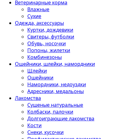
Ветеринарные корма
Влажные
Сухие
Одежда, аксессуары
Куртки, дождевики
Свитеры, футболки
Обувь, носочки
Попоны, жилетки
Комбинезоны
Ошейники, шлейки, намордники
Шлейки
Ошейники
Намордники, недоуздки
Адресники, медальоны
Лакомства
Сушеные натуральные
Колбаски, палочки
Долгоиграющие лакомства
Кости
Снеки, кусочки