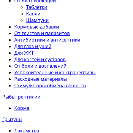
От блох и клещей
Таблетки
Капли
Шампуни
Кормовые добавки
От глистов и паразитов
Антибиотики и антисептики
Для глаз и ушей
Для ЖКТ
Для костей и суставов
От боли и воспалений
Успокоительные и контрацептивы
Расходные материалы
Стимуляторы обмена веществ
Рыбы, рептилии
Корма
Грызуны
Лакомства