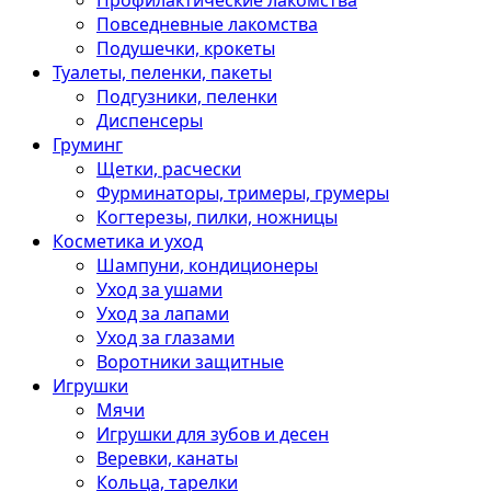
Профилактические лакомства
Повседневные лакомства
Подушечки, крокеты
Туалеты, пеленки, пакеты
Подгузники, пеленки
Диспенсеры
Груминг
Щетки, расчески
Фурминаторы, тримеры, грумеры
Когтерезы, пилки, ножницы
Косметика и уход
Шампуни, кондиционеры
Уход за ушами
Уход за лапами
Уход за глазами
Воротники защитные
Игрушки
Мячи
Игрушки для зубов и десен
Веревки, канаты
Кольца, тарелки