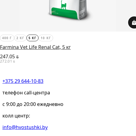
400 Г
2 КГ
5 КГ
10 КГ
Farmina Vet Life Renal Cat, 5 кг
247.05
BYN
272.01
BYN
+375 29 644-10-83
телефон call-центра
c 9:00 до 20:00 ежедневно
колл центр:
info@hvostushki.by