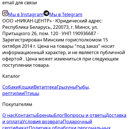
email для связи
Мы в Instagram
Мы в Telegram
ООО «НИКАН-ЦЕНТР» · Юридический адрес:
Республика Беларусь, 220073, г. Минск, ул.
Притыцкого 26, пом. 120 · УНП 190936687 ·
Зарегистрирован Минским горисполкомом 15
октября 2014 г. Цена на товары "под заказ" носит
информационный характер, и не является публичной
офертой . Цена может измениться при следующем
поступлении товара.
Каталог
Собаки
Кошки
Ветаптека
Грызуны
Рыбы,
рептилии
Птицы
Покупателям
О нас
Контакты
Бренды
Блог
Вопросы и ответы
Доставка
и оплата
Условия возврата
Подарочный
сертификат
Политика обработки персональных