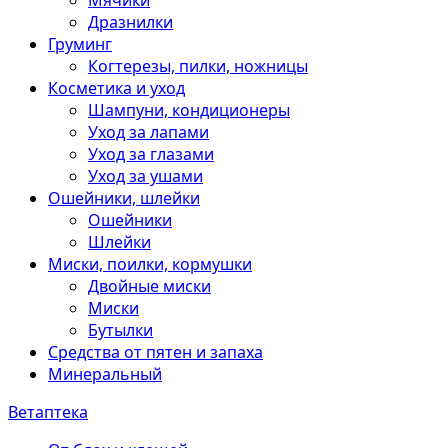
Мячики
Дразнилки
Груминг
Когтерезы, пилки, ножницы
Косметика и уход
Шампуни, кондиционеры
Уход за лапами
Уход за глазами
Уход за ушами
Ошейники, шлейки
Ошейники
Шлейки
Миски, поилки, кормушки
Двойные миски
Миски
Бутылки
Средства от пятен и запаха
Минеральный
Ветаптека