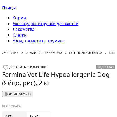
Птицы
Корма
Аксессуары, игрушки для клетки
Лакомства
Клетки
Уход, косметика, груминг
ХВОСТУШКИ
СОБАКИ
СУХИЕ КОРМА
СУПЕР-ПРЕМИУМ КЛАССА
FARMI
ДОБАВИТЬ В ИЗБРАННОЕ
ПОД ЗАКАЗ
Farmina Vet Life Hypoallergenic Dog
(Яйцо, рис), 2 кг
АРТИКУЛ
25272
ВЕС ТОВАРА:
2 кг
12 кг