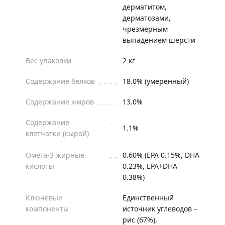
дерматитом,
дерматозами,
чрезмерным
выпадением шерсти
Вес упаковки
2 кг
Содержание белков
18.0% (умеренный)
Содержание жиров
13.0%
Содержание
1.1%
клетчатки (сырой)
Омега-3 жирные
0.60% (EPA 0.15%, DHA
кислоты
0.23%, EPA+DHA
0.38%)
Ключевые
Единственный
компоненты
источник углеводов –
рис (67%),