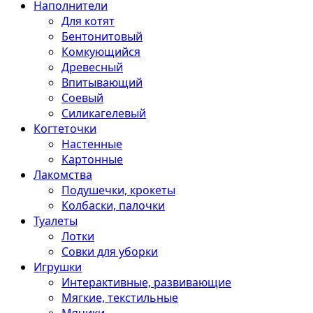
Наполнители
Для котят
Бентонитовый
Комкующийся
Древесный
Впитывающий
Соевый
Силикагелевый
Когтеточки
Настенные
Картонные
Лакомства
Подушечки, крокеты
Колбаски, палочки
Туалеты
Лотки
Совки для уборки
Игрушки
Интерактивные, развивающие
Мягкие, текстильные