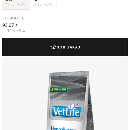
46.53 РУБ/КГ
32.23 РУБ/КГ
СТОИМОСТЬ:
93.07
BYN
115.78
BYN
ПОД ЗАКАЗ