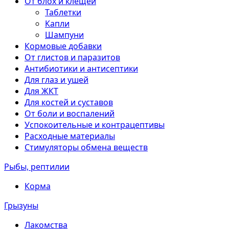
От блох и клещей
Таблетки
Капли
Шампуни
Кормовые добавки
От глистов и паразитов
Антибиотики и антисептики
Для глаз и ушей
Для ЖКТ
Для костей и суставов
От боли и воспалений
Успокоительные и контрацептивы
Расходные материалы
Стимуляторы обмена веществ
Рыбы, рептилии
Корма
Грызуны
Лакомства