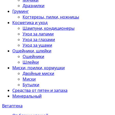
Мячики
Дразнилки
Груминг
Когтерезы, пилки, ножницы
Косметика и уход
Шампуни, кондиционеры
Уход за лапами
Уход за глазами
Уход за ушами
Ошейники, шлейки
Ошейники
Шлейки
Миски, поилки, кормушки
Двойные миски
Миски
Бутылки
Средства от пятен и запаха
Минеральный
Ветаптека