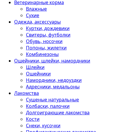
Ветеринарные корма
Влажные
Сухие
Одежда, аксессуары
Куртки, дождевики
Свитеры, футболки
Обувь, носочки
Попоны, жилетки
Комбинезоны
Ошейники, шлейки, намордники
Шлейки
Ошейники
Намордники, недоуздки
Адресники, медальоны
Лакомства
Сушеные натуральные
Колбаски, палочки
Долгоиграющие лакомства
Кости
Снеки, кусочки