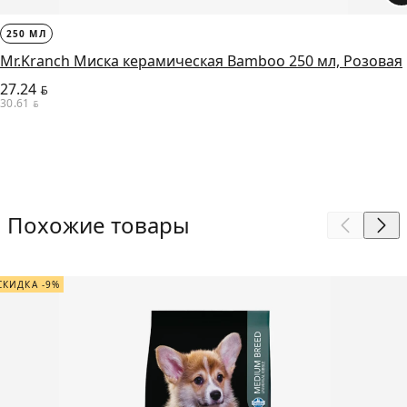
250 МЛ
Mr.Kranch Миска керамическая Bamboo 250 мл, Розовая
27.24
BYN
30.61
BYN
Похожие товары
СКИДКА -9%