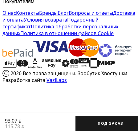
Покупателям
О нас
Контакты
Бренды
Блог
Вопросы и ответы
Доставка
и оплата
Условия возврата
Подарочный
сертификат
Политика обработки персональных
данных
Политика в отношении файлов Cookie
Ⓒ 2026 Все права защищены. Зообутик Хвостушки
Разработка сайта
VaziLabs
93.07
BYN
ПОД ЗАКАЗ
115.78
BYN