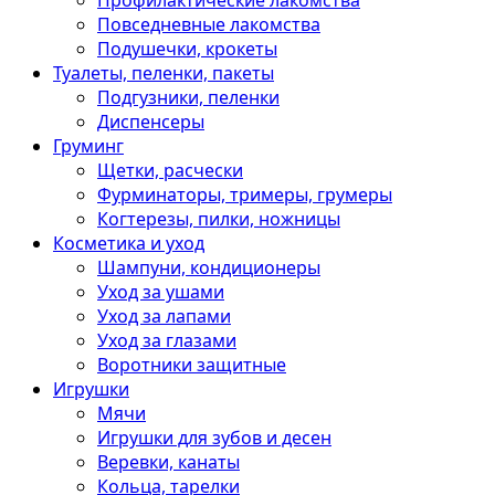
Профилактические лакомства
Повседневные лакомства
Подушечки, крокеты
Туалеты, пеленки, пакеты
Подгузники, пеленки
Диспенсеры
Груминг
Щетки, расчески
Фурминаторы, тримеры, грумеры
Когтерезы, пилки, ножницы
Косметика и уход
Шампуни, кондиционеры
Уход за ушами
Уход за лапами
Уход за глазами
Воротники защитные
Игрушки
Мячи
Игрушки для зубов и десен
Веревки, канаты
Кольца, тарелки