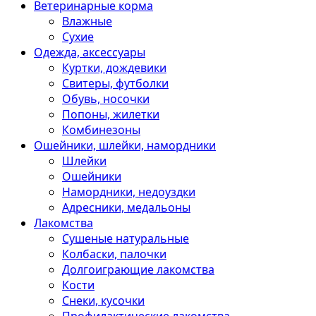
Ветеринарные корма
Влажные
Сухие
Одежда, аксессуары
Куртки, дождевики
Свитеры, футболки
Обувь, носочки
Попоны, жилетки
Комбинезоны
Ошейники, шлейки, намордники
Шлейки
Ошейники
Намордники, недоуздки
Адресники, медальоны
Лакомства
Сушеные натуральные
Колбаски, палочки
Долгоиграющие лакомства
Кости
Снеки, кусочки