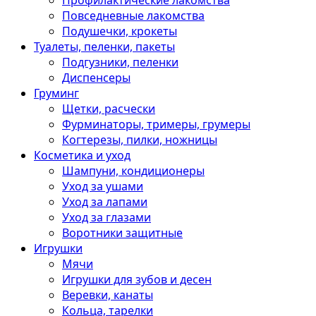
Профилактические лакомства
Повседневные лакомства
Подушечки, крокеты
Туалеты, пеленки, пакеты
Подгузники, пеленки
Диспенсеры
Груминг
Щетки, расчески
Фурминаторы, тримеры, грумеры
Когтерезы, пилки, ножницы
Косметика и уход
Шампуни, кондиционеры
Уход за ушами
Уход за лапами
Уход за глазами
Воротники защитные
Игрушки
Мячи
Игрушки для зубов и десен
Веревки, канаты
Кольца, тарелки