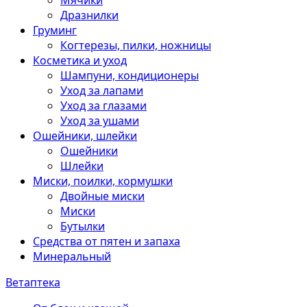
Мячики
Дразнилки
Груминг
Когтерезы, пилки, ножницы
Косметика и уход
Шампуни, кондиционеры
Уход за лапами
Уход за глазами
Уход за ушами
Ошейники, шлейки
Ошейники
Шлейки
Миски, поилки, кормушки
Двойные миски
Миски
Бутылки
Средства от пятен и запаха
Минеральный
Ветаптека