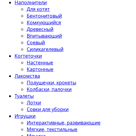
Наполнители
Для котят
Бентонитовый
Комкующийся
Древесный
Впитывающий
Соевый
Силикагелевый
Когтеточки
Настенные
Картонные
Лакомства
Подушечки, крокеты
Колбаски, палочки
Туалеты
Лотки
Совки для уборки
Игрушки
Интерактивные, развивающие
Мягкие, текстильные