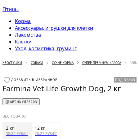
Птицы
Корма
Аксессуары, игрушки для клетки
Лакомства
Клетки
Уход, косметика, груминг
ХВОСТУШКИ
СОБАКИ
СУХИЕ КОРМА
СУПЕР-ПРЕМИУМ КЛАССА
FARMI
ДОБАВИТЬ В ИЗБРАННОЕ
ПОД ЗАКАЗ
Farmina Vet Life Growth Dog, 2 кг
АРТИКУЛ
25203
ВЕС ТОВАРА:
2 кг
12 кг
38.84 РУБ/КГ
28.27 РУБ/КГ