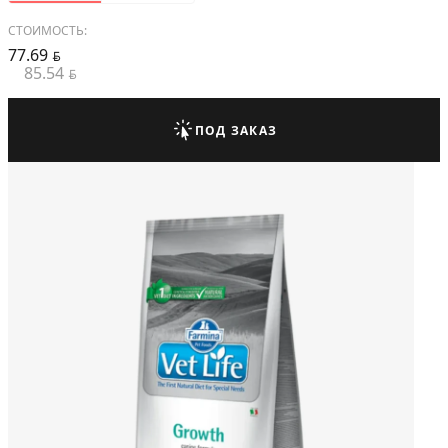
СТОИМОСТЬ:
77.69
BYN
85.54
BYN
ПОД ЗАКАЗ