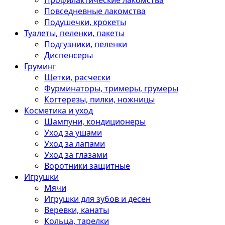
Профилактические лакомства
Повседневные лакомства
Подушечки, крокеты
Туалеты, пеленки, пакеты
Подгузники, пеленки
Диспенсеры
Груминг
Щетки, расчески
Фурминаторы, тримеры, грумеры
Когтерезы, пилки, ножницы
Косметика и уход
Шампуни, кондиционеры
Уход за ушами
Уход за лапами
Уход за глазами
Воротники защитные
Игрушки
Мячи
Игрушки для зубов и десен
Веревки, канаты
Кольца, тарелки