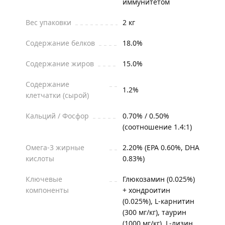
иммунитетом
Вес упаковки
2 кг
Содержание белков
18.0%
Содержание жиров
15.0%
Содержание
1.2%
клетчатки (сырой)
Кальций / Фосфор
0.70% / 0.50%
(соотношение 1.4:1)
Омега-3 жирные
2.20% (EPA 0.60%, DHA
кислоты
0.83%)
Ключевые
Глюкозамин (0.025%)
компоненты
+ хондроитин
(0.025%), L-карнитин
(300 мг/кг), таурин
(1000 мг/кг), L-лизин