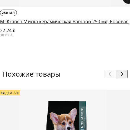
250 МЛ
Mr.Kranch Миска керамическая Bamboo 250 мл, Розовая
27.24
BYN
30.61
BYN
Похожие товары
СКИДКА -9%