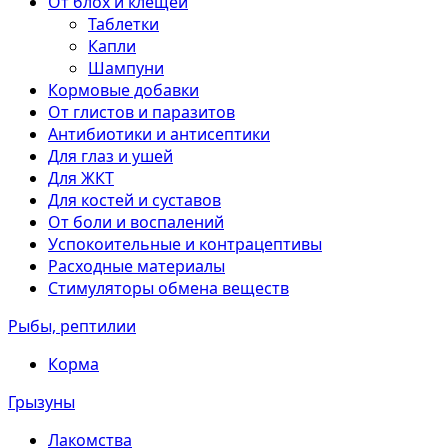
От блох и клещей
Таблетки
Капли
Шампуни
Кормовые добавки
От глистов и паразитов
Антибиотики и антисептики
Для глаз и ушей
Для ЖКТ
Для костей и суставов
От боли и воспалений
Успокоительные и контрацептивы
Расходные материалы
Стимуляторы обмена веществ
Рыбы, рептилии
Корма
Грызуны
Лакомства