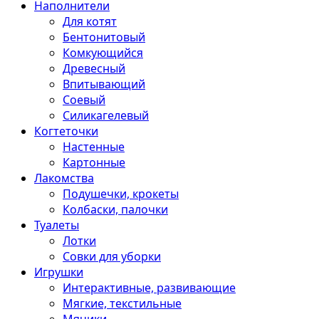
Наполнители
Для котят
Бентонитовый
Комкующийся
Древесный
Впитывающий
Соевый
Силикагелевый
Когтеточки
Настенные
Картонные
Лакомства
Подушечки, крокеты
Колбаски, палочки
Туалеты
Лотки
Совки для уборки
Игрушки
Интерактивные, развивающие
Мягкие, текстильные