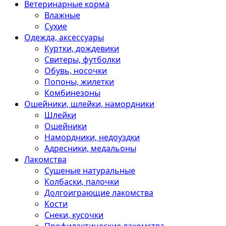
Ветеринарные корма
Влажные
Сухие
Одежда, аксессуары
Куртки, дождевики
Свитеры, футболки
Обувь, носочки
Попоны, жилетки
Комбинезоны
Ошейники, шлейки, намордники
Шлейки
Ошейники
Намордники, недоуздки
Адресники, медальоны
Лакомства
Сушеные натуральные
Колбаски, палочки
Долгоиграющие лакомства
Кости
Снеки, кусочки