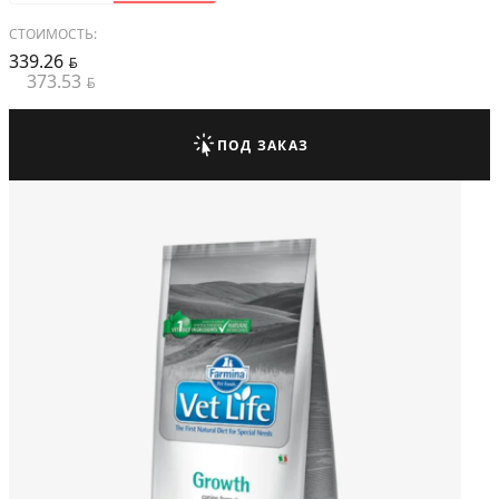
СТОИМОСТЬ:
339.26
BYN
373.53
BYN
ПОД ЗАКАЗ