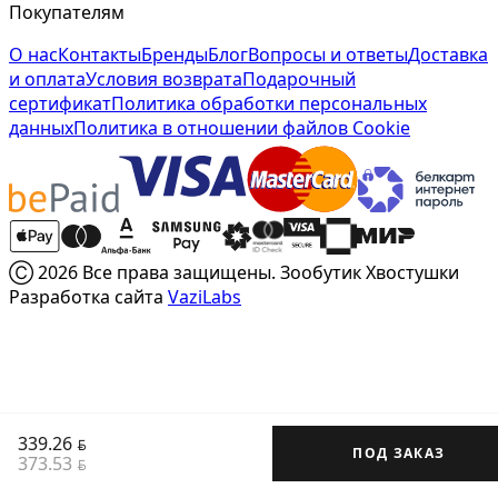
Покупателям
О нас
Контакты
Бренды
Блог
Вопросы и ответы
Доставка
и оплата
Условия возврата
Подарочный
сертификат
Политика обработки персональных
данных
Политика в отношении файлов Cookie
Ⓒ 2026 Все права защищены. Зообутик Хвостушки
Разработка сайта
VaziLabs
339.26
BYN
ПОД ЗАКАЗ
373.53
BYN