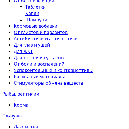
От блох и клещей
Таблетки
Капли
Шампуни
Кормовые добавки
От глистов и паразитов
Антибиотики и антисептики
Для глаз и ушей
Для ЖКТ
Для костей и суставов
От боли и воспалений
Успокоительные и контрацептивы
Расходные материалы
Стимуляторы обмена веществ
Рыбы, рептилии
Корма
Грызуны
Лакомства