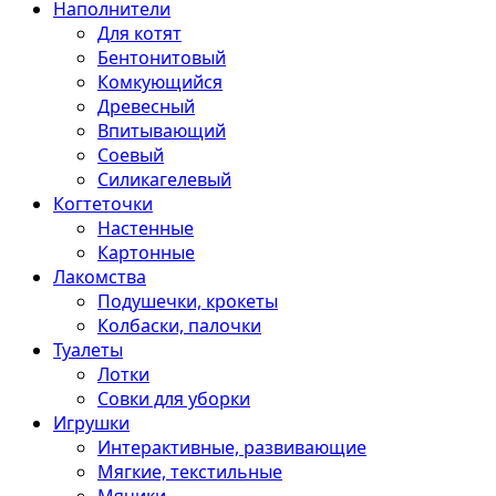
Наполнители
Для котят
Бентонитовый
Комкующийся
Древесный
Впитывающий
Соевый
Силикагелевый
Когтеточки
Настенные
Картонные
Лакомства
Подушечки, крокеты
Колбаски, палочки
Туалеты
Лотки
Совки для уборки
Игрушки
Интерактивные, развивающие
Мягкие, текстильные