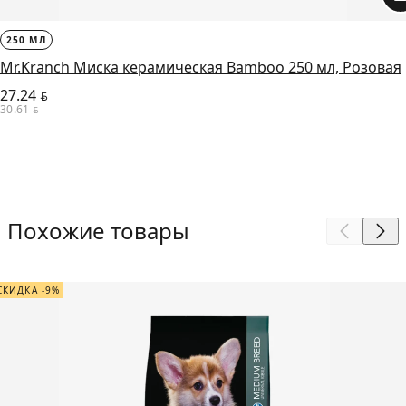
250 МЛ
Mr.Kranch Миска керамическая Bamboo 250 мл, Розовая
27.24
BYN
30.61
BYN
Похожие товары
СКИДКА -9%