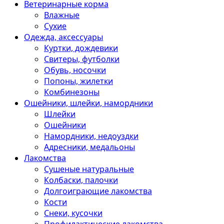
Ветеринарные корма
Влажные
Сухие
Одежда, аксессуары
Куртки, дождевики
Свитеры, футболки
Обувь, носочки
Попоны, жилетки
Комбинезоны
Ошейники, шлейки, намордники
Шлейки
Ошейники
Намордники, недоуздки
Адресники, медальоны
Лакомства
Сушеные натуральные
Колбаски, палочки
Долгоиграющие лакомства
Кости
Снеки, кусочки