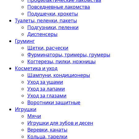
Профилактические лакомства
Повседневные лакомства
Подушечки, крокеты
Туалеты, пеленки, пакеты
Подгузники, пеленки
Диспенсеры
Груминг
Щетки, расчески
Фурминаторы, тримеры, грумеры
Когтерезы, пилки, ножницы
Косметика и уход
Шампуни, кондиционеры
Уход за ушами
Уход за лапами
Уход за глазами
Воротники защитные
Игрушки
Мячи
Игрушки для зубов и десен
Веревки, канаты
Кольца, тарелки