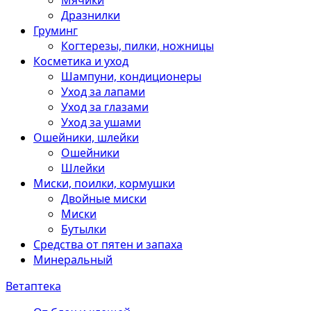
Мячики
Дразнилки
Груминг
Когтерезы, пилки, ножницы
Косметика и уход
Шампуни, кондиционеры
Уход за лапами
Уход за глазами
Уход за ушами
Ошейники, шлейки
Ошейники
Шлейки
Миски, поилки, кормушки
Двойные миски
Миски
Бутылки
Средства от пятен и запаха
Минеральный
Ветаптека