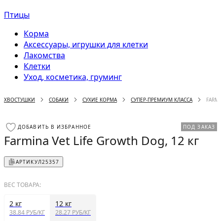
Птицы
Корма
Аксессуары, игрушки для клетки
Лакомства
Клетки
Уход, косметика, груминг
ХВОСТУШКИ
СОБАКИ
СУХИЕ КОРМА
СУПЕР-ПРЕМИУМ КЛАССА
FARMI
ДОБАВИТЬ В ИЗБРАННОЕ
ПОД ЗАКАЗ
Farmina Vet Life Growth Dog, 12 кг
АРТИКУЛ
25357
ВЕС ТОВАРА:
2 кг
12 кг
38.84 РУБ/КГ
28.27 РУБ/КГ