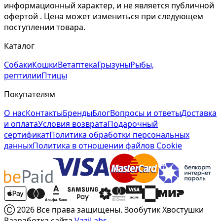
информационный характер, и не является публичной
офертой . Цена может измениться при следующем
поступлении товара.
Каталог
Собаки
Кошки
Ветаптека
Грызуны
Рыбы,
рептилии
Птицы
Покупателям
О нас
Контакты
Бренды
Блог
Вопросы и ответы
Доставка
и оплата
Условия возврата
Подарочный
сертификат
Политика обработки персональных
данных
Политика в отношении файлов Cookie
Ⓒ 2026 Все права защищены. Зообутик Хвостушки
Разработка сайта
VaziLabs