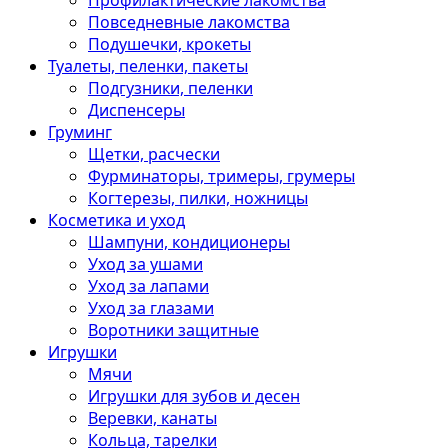
Профилактические лакомства
Повседневные лакомства
Подушечки, крокеты
Туалеты, пеленки, пакеты
Подгузники, пеленки
Диспенсеры
Груминг
Щетки, расчески
Фурминаторы, тримеры, грумеры
Когтерезы, пилки, ножницы
Косметика и уход
Шампуни, кондиционеры
Уход за ушами
Уход за лапами
Уход за глазами
Воротники защитные
Игрушки
Мячи
Игрушки для зубов и десен
Веревки, канаты
Кольца, тарелки