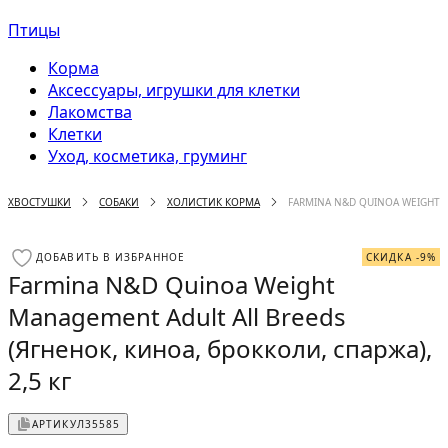
Птицы
Корма
Аксессуары, игрушки для клетки
Лакомства
Клетки
Уход, косметика, груминг
ХВОСТУШКИ
СОБАКИ
ХОЛИСТИК КОРМА
FARMINA N&D QUINOA WEIGHT M
ДОБАВИТЬ В ИЗБРАННОЕ
СКИДКА -9%
Farmina N&D Quinoa Weight
Management Adult All Breeds
(Ягненок, киноа, брокколи, спаржа),
2,5 кг
АРТИКУЛ
35585