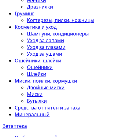
Мячики
Дразнилки
Груминг
Когтерезы, пилки, ножницы
Косметика и уход
Шампуни, кондиционеры
Уход за лапами
Уход за глазами
Уход за ушами
Ошейники, шлейки
Ошейники
Шлейки
Миски, поилки, кормушки
Двойные миски
Миски
Бутылки
Средства от пятен и запаха
Минеральный
Ветаптека