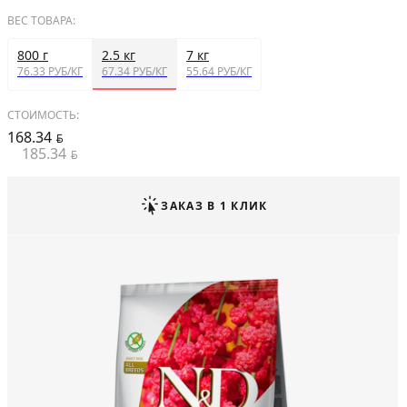
ВЕС ТОВАРА:
800 г
2.5 кг
7 кг
76.33 РУБ/КГ
67.34 РУБ/КГ
55.64 РУБ/КГ
СТОИМОСТЬ:
168.34
BYN
185.34
BYN
ЗАКАЗ В 1 КЛИК