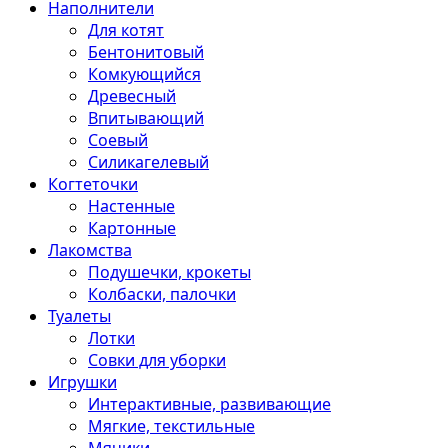
Наполнители
Для котят
Бентонитовый
Комкующийся
Древесный
Впитывающий
Соевый
Силикагелевый
Когтеточки
Настенные
Картонные
Лакомства
Подушечки, крокеты
Колбаски, палочки
Туалеты
Лотки
Совки для уборки
Игрушки
Интерактивные, развивающие
Мягкие, текстильные