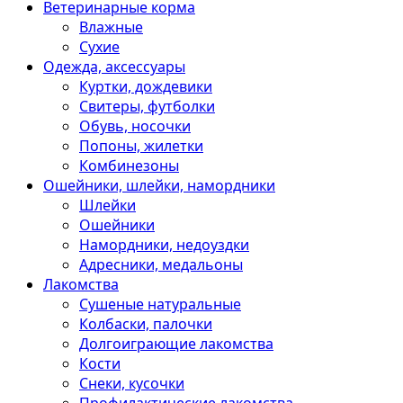
Ветеринарные корма
Влажные
Сухие
Одежда, аксессуары
Куртки, дождевики
Свитеры, футболки
Обувь, носочки
Попоны, жилетки
Комбинезоны
Ошейники, шлейки, намордники
Шлейки
Ошейники
Намордники, недоуздки
Адресники, медальоны
Лакомства
Сушеные натуральные
Колбаски, палочки
Долгоиграющие лакомства
Кости
Снеки, кусочки