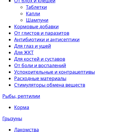
От блох и клещей
Таблетки
Капли
Шампуни
Кормовые добавки
От глистов и паразитов
Антибиотики и антисептики
Для глаз и ушей
Для ЖКТ
Для костей и суставов
От боли и воспалений
Успокоительные и контрацептивы
Расходные материалы
Стимуляторы обмена веществ
Рыбы, рептилии
Корма
Грызуны
Лакомства