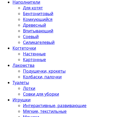
Наполнители
Для котят
Бентонитовый
Комкующийся
Древесный
Впитывающий
Соевый
Силикагелевый
Когтеточки
Настенные
Картонные
Лакомства
Подушечки, крокеты
Колбаски, палочки
Туалеты
Лотки
Совки для уборки
Игрушки
Интерактивные, развивающие
Мягкие, текстильные