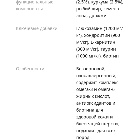
функциональные
(2.5%), куркума (2.5%),
компоненты
рыбий жир, семена
льна, дрожжи
Ключевые добавки
Глюкозамин (1200 мг/
кг), хондроитин (900
мг/кг), L-карнитин
(300 мг/кг), таурин
(1000 мг/кг), биотин
Особенности
Беззерновой,
гипоаллергенный,
содержит комплекс
омега-3 и омега-6
жирных кислот,
антиоксидантов и
биотина для
здоровой кожи и
блестящей шерсти,
подходит для всех
пород