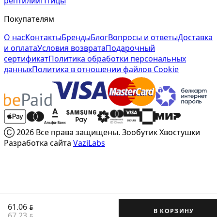
рептилии
Птицы
Покупателям
О нас
Контакты
Бренды
Блог
Вопросы и ответы
Доставка
и оплата
Условия возврата
Подарочный
сертификат
Политика обработки персональных
данных
Политика в отношении файлов Cookie
Ⓒ 2026 Все права защищены. Зообутик Хвостушки
Разработка сайта
VaziLabs
61.06
BYN
В КОРЗИНУ
67.23
BYN