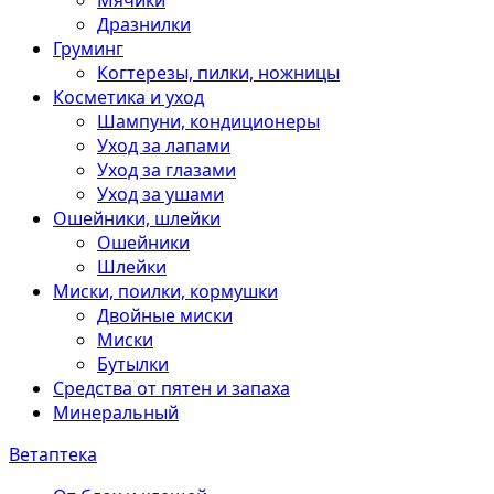
Мячики
Дразнилки
Груминг
Когтерезы, пилки, ножницы
Косметика и уход
Шампуни, кондиционеры
Уход за лапами
Уход за глазами
Уход за ушами
Ошейники, шлейки
Ошейники
Шлейки
Миски, поилки, кормушки
Двойные миски
Миски
Бутылки
Средства от пятен и запаха
Минеральный
Ветаптека