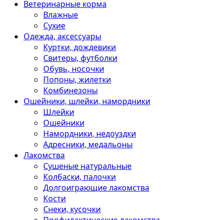
Ветеринарные корма
Влажные
Сухие
Одежда, аксессуары
Куртки, дождевики
Свитеры, футболки
Обувь, носочки
Попоны, жилетки
Комбинезоны
Ошейники, шлейки, намордники
Шлейки
Ошейники
Намордники, недоуздки
Адресники, медальоны
Лакомства
Сушеные натуральные
Колбаски, палочки
Долгоиграющие лакомства
Кости
Снеки, кусочки