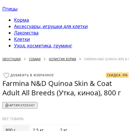
Птицы
Корма
Аксессуары, игрушки для клетки
Лакомства
Клетки
Уход, косметика, груминг
ХВОСТУШКИ
СОБАКИ
ХОЛИСТИК КОРМА
FARMINA N&D QUINOA SKIN & COA
ДОБАВИТЬ В ИЗБРАННОЕ
СКИДКА -9%
Farmina N&D Quinoa Skin & Coat
Adult All Breeds (Утка, киноа), 800 г
АРТИКУЛ
35547
ВЕС ТОВАРА:
800 г
2.5 кг
7 кг