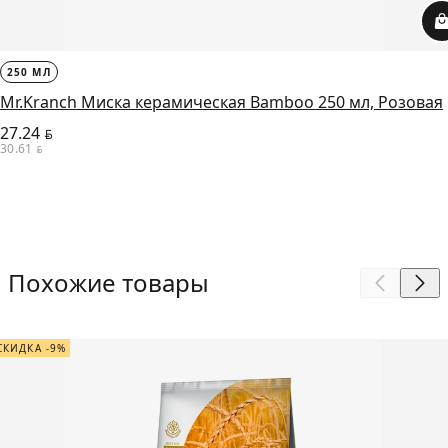
250 МЛ
Mr.Kranch Миска керамическая Bamboo 250 мл, Розовая
27.24
BYN
30.61
BYN
Похожие товары
СКИДКА -9%