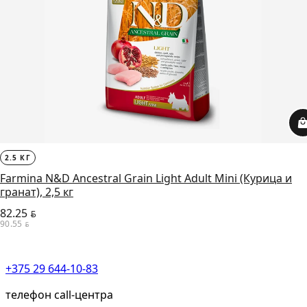
2.5 КГ
Farmina N&D Ancestral Grain Light Adult Mini (Курица и
гранат), 2,5 кг
82.25
BYN
90.55
BYN
+375 29 644-10-83
телефон call-центра