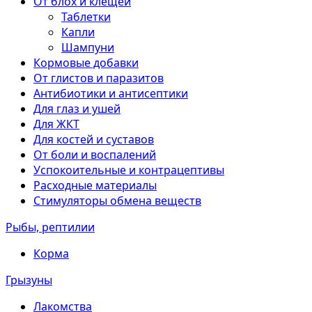
От блох и клещей
Таблетки
Капли
Шампуни
Кормовые добавки
От глистов и паразитов
Антибиотики и антисептики
Для глаз и ушей
Для ЖКТ
Для костей и суставов
От боли и воспалений
Успокоительные и контрацептивы
Расходные материалы
Стимуляторы обмена веществ
Рыбы, рептилии
Корма
Грызуны
Лакомства