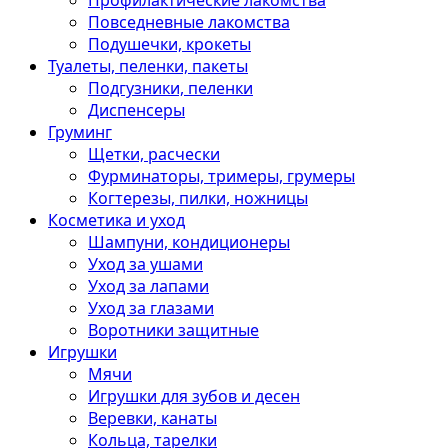
Профилактические лакомства
Повседневные лакомства
Подушечки, крокеты
Туалеты, пеленки, пакеты
Подгузники, пеленки
Диспенсеры
Груминг
Щетки, расчески
Фурминаторы, тримеры, грумеры
Когтерезы, пилки, ножницы
Косметика и уход
Шампуни, кондиционеры
Уход за ушами
Уход за лапами
Уход за глазами
Воротники защитные
Игрушки
Мячи
Игрушки для зубов и десен
Веревки, канаты
Кольца, тарелки