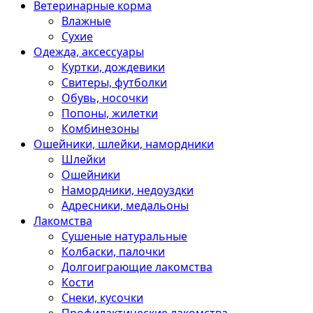
Ветеринарные корма
Влажные
Сухие
Одежда, аксессуары
Куртки, дождевики
Свитеры, футболки
Обувь, носочки
Попоны, жилетки
Комбинезоны
Ошейники, шлейки, намордники
Шлейки
Ошейники
Намордники, недоуздки
Адресники, медальоны
Лакомства
Сушеные натуральные
Колбаски, палочки
Долгоиграющие лакомства
Кости
Снеки, кусочки