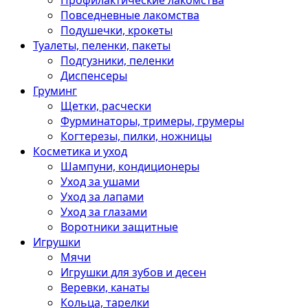
Профилактические лакомства
Повседневные лакомства
Подушечки, крокеты
Туалеты, пеленки, пакеты
Подгузники, пеленки
Диспенсеры
Груминг
Щетки, расчески
Фурминаторы, тримеры, грумеры
Когтерезы, пилки, ножницы
Косметика и уход
Шампуни, кондиционеры
Уход за ушами
Уход за лапами
Уход за глазами
Воротники защитные
Игрушки
Мячи
Игрушки для зубов и десен
Веревки, канаты
Кольца, тарелки