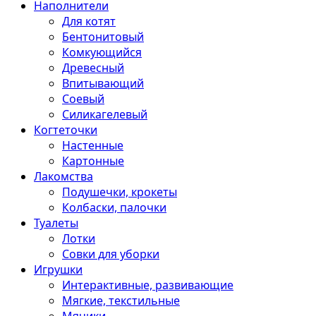
Наполнители
Для котят
Бентонитовый
Комкующийся
Древесный
Впитывающий
Соевый
Силикагелевый
Когтеточки
Настенные
Картонные
Лакомства
Подушечки, крокеты
Колбаски, палочки
Туалеты
Лотки
Совки для уборки
Игрушки
Интерактивные, развивающие
Мягкие, текстильные