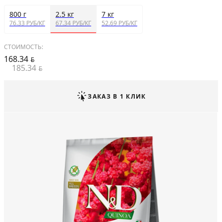
800 г
2.5 кг
7 кг
76.33 РУБ/КГ
67.34 РУБ/КГ
52.69 РУБ/КГ
СТОИМОСТЬ:
168.34
BYN
185.34
BYN
ЗАКАЗ В 1 КЛИК