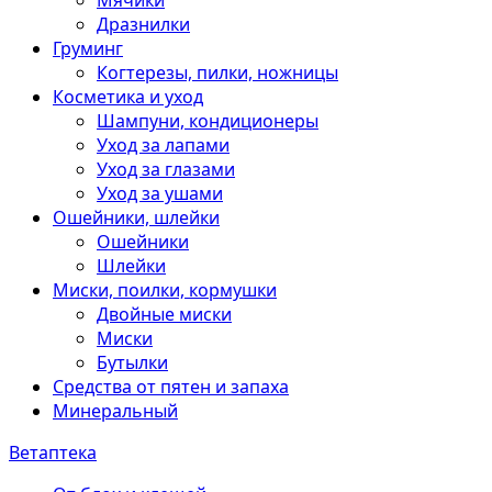
Мячики
Дразнилки
Груминг
Когтерезы, пилки, ножницы
Косметика и уход
Шампуни, кондиционеры
Уход за лапами
Уход за глазами
Уход за ушами
Ошейники, шлейки
Ошейники
Шлейки
Миски, поилки, кормушки
Двойные миски
Миски
Бутылки
Средства от пятен и запаха
Минеральный
Ветаптека