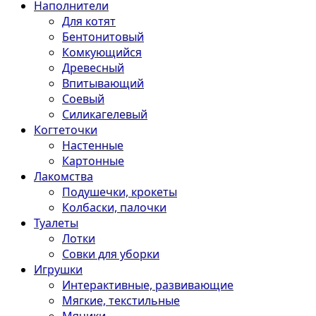
Наполнители
Для котят
Бентонитовый
Комкующийся
Древесный
Впитывающий
Соевый
Силикагелевый
Когтеточки
Настенные
Картонные
Лакомства
Подушечки, крокеты
Колбаски, палочки
Туалеты
Лотки
Совки для уборки
Игрушки
Интерактивные, развивающие
Мягкие, текстильные