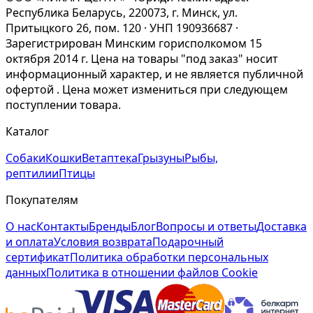
Республика Беларусь, 220073, г. Минск, ул.
Притыцкого 26, пом. 120 · УНП 190936687 ·
Зарегистрирован Минским горисполкомом 15
октября 2014 г. Цена на товары "под заказ" носит
информационный характер, и не является публичной
офертой . Цена может измениться при следующем
поступлении товара.
Каталог
Собаки
Кошки
Ветаптека
Грызуны
Рыбы,
рептилии
Птицы
Покупателям
О нас
Контакты
Бренды
Блог
Вопросы и ответы
Доставка
и оплата
Условия возврата
Подарочный
сертификат
Политика обработки персональных
данных
Политика в отношении файлов Cookie