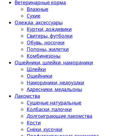
Ветеринарные корма
Влажные
Сухие
Одежда, аксессуары
Куртки, дождевики
Свитеры, футболки
Обувь, носочки
Попоны, жилетки
Комбинезоны
Ошейники, шлейки, намордники
Шлейки
Ошейники
Намордники, недоуздки
Адресники, медальоны
Лакомства
Сушеные натуральные
Колбаски, палочки
Долгоиграющие лакомства
Кости
Снеки, кусочки