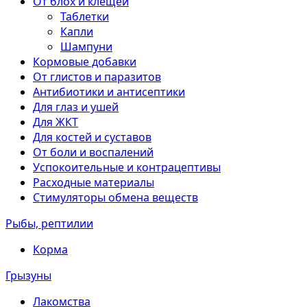
От блох и клещей
Таблетки
Капли
Шампуни
Кормовые добавки
От глистов и паразитов
Антибиотики и антисептики
Для глаз и ушей
Для ЖКТ
Для костей и суставов
От боли и воспалений
Успокоительные и контрацептивы
Расходные материалы
Стимуляторы обмена веществ
Рыбы, рептилии
Корма
Грызуны
Лакомства