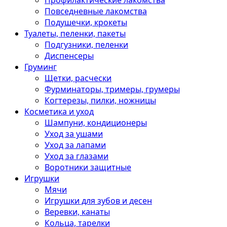
Профилактические лакомства
Повседневные лакомства
Подушечки, крокеты
Туалеты, пеленки, пакеты
Подгузники, пеленки
Диспенсеры
Груминг
Щетки, расчески
Фурминаторы, тримеры, грумеры
Когтерезы, пилки, ножницы
Косметика и уход
Шампуни, кондиционеры
Уход за ушами
Уход за лапами
Уход за глазами
Воротники защитные
Игрушки
Мячи
Игрушки для зубов и десен
Веревки, канаты
Кольца, тарелки