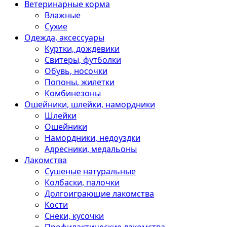
Ветеринарные корма
Влажные
Сухие
Одежда, аксессуары
Куртки, дождевики
Свитеры, футболки
Обувь, носочки
Попоны, жилетки
Комбинезоны
Ошейники, шлейки, намордники
Шлейки
Ошейники
Намордники, недоуздки
Адресники, медальоны
Лакомства
Сушеные натуральные
Колбаски, палочки
Долгоиграющие лакомства
Кости
Снеки, кусочки