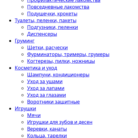
Профилактические лакомства
Повседневные лакомства
Подушечки, крокеты
Туалеты, пеленки, пакеты
Подгузники, пеленки
Диспенсеры
Груминг
Щетки, расчески
Фурминаторы, тримеры, грумеры
Когтерезы, пилки, ножницы
Косметика и уход
Шампуни, кондиционеры
Уход за ушами
Уход за лапами
Уход за глазами
Воротники защитные
Игрушки
Мячи
Игрушки для зубов и десен
Веревки, канаты
Кольца, тарелки