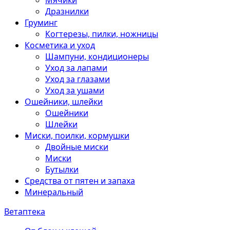
Мячики
Дразнилки
Груминг
Когтерезы, пилки, ножницы
Косметика и уход
Шампуни, кондиционеры
Уход за лапами
Уход за глазами
Уход за ушами
Ошейники, шлейки
Ошейники
Шлейки
Миски, поилки, кормушки
Двойные миски
Миски
Бутылки
Средства от пятен и запаха
Минеральный
Ветаптека