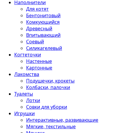
Наполнители
Для котят
Бентонитовый
Комкующийся
Древесный
Впитывающий
Соевый
Силикагелевый
Когтеточки
Настенные
Картонные
Лакомства
Подушечки, крокеты
Колбаски, палочки
Туалеты
Лотки
Совки для уборки
Игрушки
Интерактивные, развивающие
Мягкие, текстильные