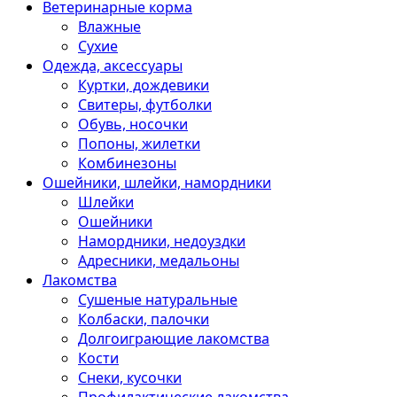
Ветеринарные корма
Влажные
Сухие
Одежда, аксессуары
Куртки, дождевики
Свитеры, футболки
Обувь, носочки
Попоны, жилетки
Комбинезоны
Ошейники, шлейки, намордники
Шлейки
Ошейники
Намордники, недоуздки
Адресники, медальоны
Лакомства
Сушеные натуральные
Колбаски, палочки
Долгоиграющие лакомства
Кости
Снеки, кусочки