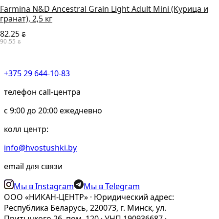
Farmina N&D Ancestral Grain Light Adult Mini (Курица и
гранат), 2,5 кг
82.25
BYN
90.55
BYN
+375 29 644-10-83
телефон call-центра
c 9:00 до 20:00 ежедневно
колл центр:
info@hvostushki.by
email для связи
Мы в Instagram
Мы в Telegram
ООО «НИКАН-ЦЕНТР» · Юридический адрес:
Республика Беларусь, 220073, г. Минск, ул.
Притыцкого 26, пом. 120 · УНП 190936687 ·