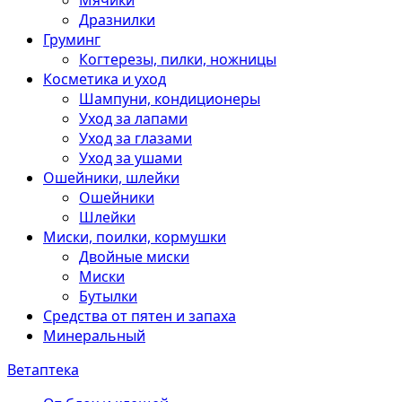
Мячики
Дразнилки
Груминг
Когтерезы, пилки, ножницы
Косметика и уход
Шампуни, кондиционеры
Уход за лапами
Уход за глазами
Уход за ушами
Ошейники, шлейки
Ошейники
Шлейки
Миски, поилки, кормушки
Двойные миски
Миски
Бутылки
Средства от пятен и запаха
Минеральный
Ветаптека