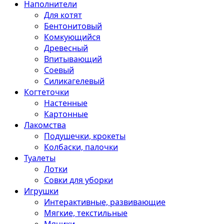
Наполнители
Для котят
Бентонитовый
Комкующийся
Древесный
Впитывающий
Соевый
Силикагелевый
Когтеточки
Настенные
Картонные
Лакомства
Подушечки, крокеты
Колбаски, палочки
Туалеты
Лотки
Совки для уборки
Игрушки
Интерактивные, развивающие
Мягкие, текстильные