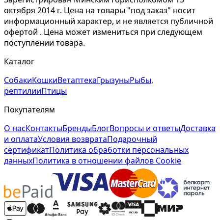
октября 2014 г. Цена на товары "под заказ" носит
информационный характер, и не является публичной
офертой . Цена может измениться при следующем
поступлении товара.
Каталог
Собаки
Кошки
Ветаптека
Грызуны
Рыбы,
рептилии
Птицы
Покупателям
О нас
Контакты
Бренды
Блог
Вопросы и ответы
Доставка
и оплата
Условия возврата
Подарочный
сертификат
Политика обработки персональных
данных
Политика в отношении файлов Cookie