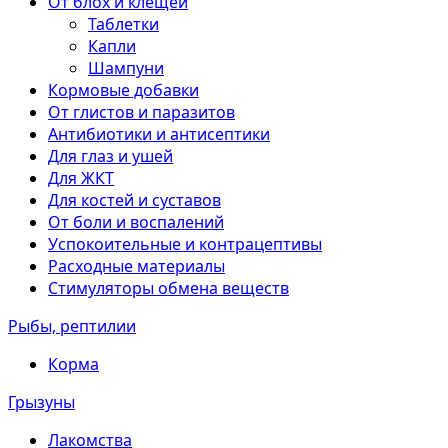
От блох и клещей
Таблетки
Капли
Шампуни
Кормовые добавки
От глистов и паразитов
Антибиотики и антисептики
Для глаз и ушей
Для ЖКТ
Для костей и суставов
От боли и воспалений
Успокоительные и контрацептивы
Расходные материалы
Стимуляторы обмена веществ
Рыбы, рептилии
Корма
Грызуны
Лакомства