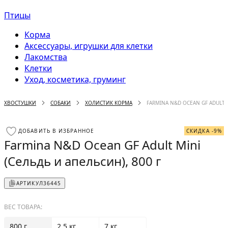
Птицы
Корма
Аксессуары, игрушки для клетки
Лакомства
Клетки
Уход, косметика, груминг
ХВОСТУШКИ
СОБАКИ
ХОЛИСТИК КОРМА
FARMINA N&D OCEAN GF ADULT M
ДОБАВИТЬ В ИЗБРАННОЕ
СКИДКА -9%
Farmina N&D Ocean GF Adult Mini
(Сельдь и апельсин), 800 г
АРТИКУЛ
36445
ВЕС ТОВАРА:
800 г
2.5 кг
7 кг