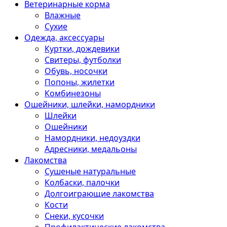
Ветеринарные корма
Влажные
Сухие
Одежда, аксессуары
Куртки, дождевики
Свитеры, футболки
Обувь, носочки
Попоны, жилетки
Комбинезоны
Ошейники, шлейки, намордники
Шлейки
Ошейники
Намордники, недоуздки
Адресники, медальоны
Лакомства
Сушеные натуральные
Колбаски, палочки
Долгоиграющие лакомства
Кости
Снеки, кусочки