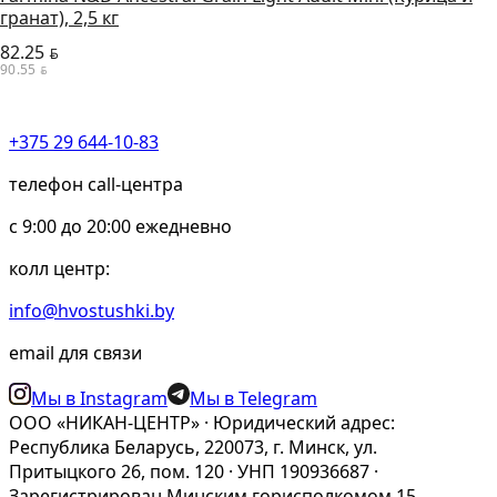
гранат), 2,5 кг
82.25
BYN
90.55
BYN
+375 29 644-10-83
телефон call-центра
c 9:00 до 20:00 ежедневно
колл центр:
info@hvostushki.by
email для связи
Мы в Instagram
Мы в Telegram
ООО «НИКАН-ЦЕНТР» · Юридический адрес:
Республика Беларусь, 220073, г. Минск, ул.
Притыцкого 26, пом. 120 · УНП 190936687 ·
Зарегистрирован Минским горисполкомом 15