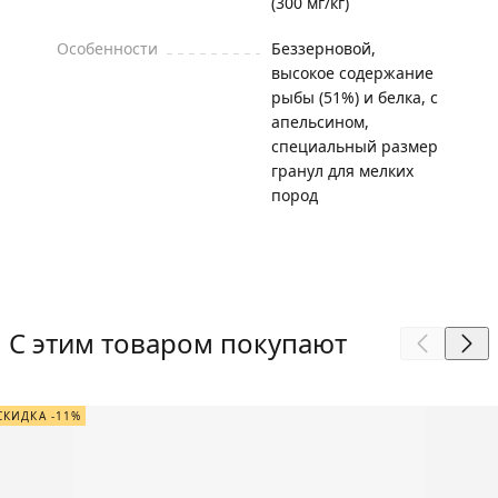
(300 мг/кг)
Особенности
Беззерновой,
высокое содержание
рыбы (51%) и белка, с
апельсином,
специальный размер
гранул для мелких
пород
С этим товаром покупают
СКИДКА -11%