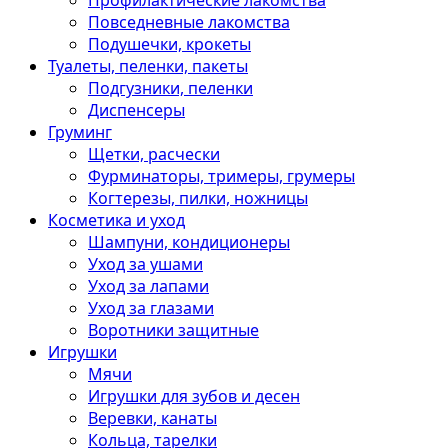
Профилактические лакомства
Повседневные лакомства
Подушечки, крокеты
Туалеты, пеленки, пакеты
Подгузники, пеленки
Диспенсеры
Груминг
Щетки, расчески
Фурминаторы, тримеры, грумеры
Когтерезы, пилки, ножницы
Косметика и уход
Шампуни, кондиционеры
Уход за ушами
Уход за лапами
Уход за глазами
Воротники защитные
Игрушки
Мячи
Игрушки для зубов и десен
Веревки, канаты
Кольца, тарелки