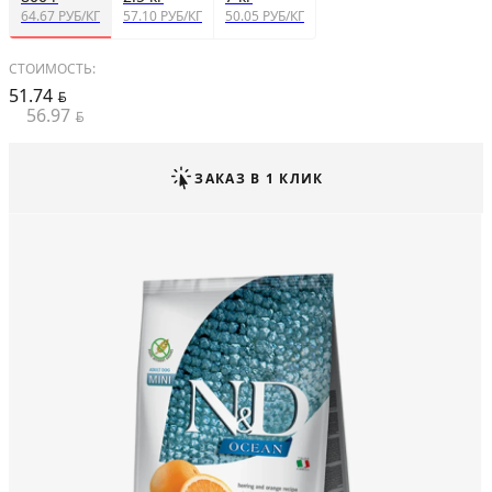
64.67 РУБ/КГ
57.10 РУБ/КГ
50.05 РУБ/КГ
СТОИМОСТЬ:
51.74
BYN
56.97
BYN
ЗАКАЗ В 1 КЛИК