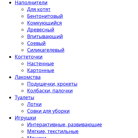
Наполнители
Для котят
Бентонитовый
Комкующийся
Древесный
Впитывающий
Соевый
Силикагелевый
Когтеточки
Настенные
Картонные
Лакомства
Подушечки, крокеты
Колбаски, палочки
Туалеты
Лотки
Совки для уборки
Игрушки
Интерактивные, развивающие
Мягкие, текстильные