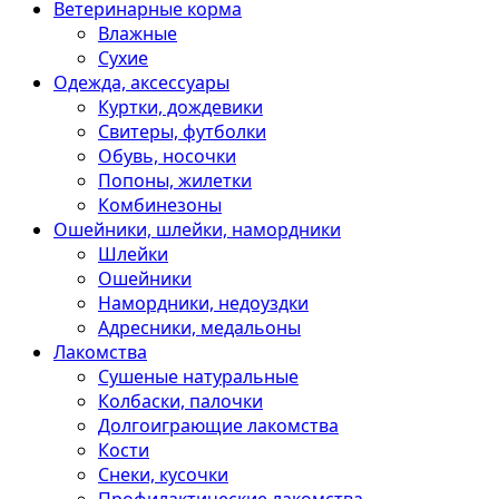
Ветеринарные корма
Влажные
Сухие
Одежда, аксессуары
Куртки, дождевики
Свитеры, футболки
Обувь, носочки
Попоны, жилетки
Комбинезоны
Ошейники, шлейки, намордники
Шлейки
Ошейники
Намордники, недоуздки
Адресники, медальоны
Лакомства
Сушеные натуральные
Колбаски, палочки
Долгоиграющие лакомства
Кости
Снеки, кусочки