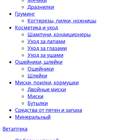
Мячики
Дразнилки
Груминг
Когтерезы, пилки, ножницы
Косметика и уход
Шампуни, кондиционеры
Уход за лапами
Уход за глазами
Уход за ушами
Ошейники, шлейки
Ошейники
Шлейки
Миски, поилки, кормушки
Двойные миски
Миски
Бутылки
Средства от пятен и запаха
Минеральный
Ветаптека