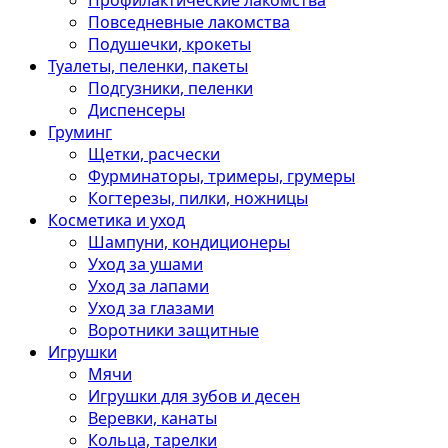
Профилактические лакомства
Повседневные лакомства
Подушечки, крокеты
Туалеты, пеленки, пакеты
Подгузники, пеленки
Диспенсеры
Груминг
Щетки, расчески
Фурминаторы, тримеры, грумеры
Когтерезы, пилки, ножницы
Косметика и уход
Шампуни, кондиционеры
Уход за ушами
Уход за лапами
Уход за глазами
Воротники защитные
Игрушки
Мячи
Игрушки для зубов и десен
Веревки, канаты
Кольца, тарелки