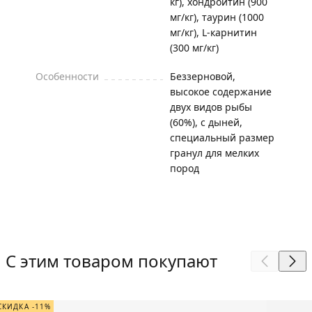
кг), хондроитин (900
мг/кг), таурин (1000
мг/кг), L-карнитин
(300 мг/кг)
Особенности
Беззерновой,
высокое содержание
двух видов рыбы
(60%), с дыней,
специальный размер
гранул для мелких
пород
С этим товаром покупают
СКИДКА -11%