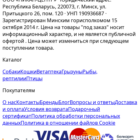
Республика Беларусь, 220073, г. Минск, ул.
Притыцкого 26, пом. 120 · УНП 190936687 ·
Зарегистрирован Минским горисполкомом 15
октября 2014 г. Цена на товары "под заказ" носит
информационный характер, и не является публичной
офертой . Цена может измениться при следующем
поступлении товара.
Каталог
Собаки
Кошки
Ветаптека
Грызуны
Рыбы,
рептилии
Птицы
Покупателям
О нас
Контакты
Бренды
Блог
Вопросы и ответы
Доставка
и оплата
Условия возврата
Подарочный
сертификат
Политика обработки персональных
данных
Политика в отношении файлов Cookie