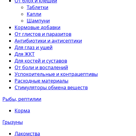
От блох и клещей
Таблетки
Капли
Шампуни
Кормовые добавки
От глистов и паразитов
Антибиотики и антисептики
Для глаз и ушей
Для ЖКТ
Для костей и суставов
От боли и воспалений
Успокоительные и контрацептивы
Расходные материалы
Стимуляторы обмена веществ
Рыбы, рептилии
Корма
Грызуны
Лакомства