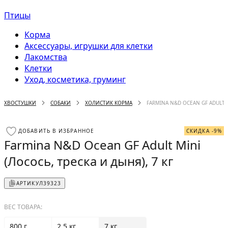
Птицы
Корма
Аксессуары, игрушки для клетки
Лакомства
Клетки
Уход, косметика, груминг
ХВОСТУШКИ
СОБАКИ
ХОЛИСТИК КОРМА
FARMINA N&D OCEAN GF ADULT M
ДОБАВИТЬ В ИЗБРАННОЕ
СКИДКА -9%
Farmina N&D Ocean GF Adult Mini
(Лосось, треска и дыня), 7 кг
АРТИКУЛ
39323
ВЕС ТОВАРА:
800 г
2.5 кг
7 кг