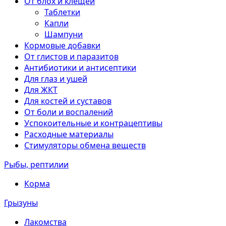
От блох и клещей
Таблетки
Капли
Шампуни
Кормовые добавки
От глистов и паразитов
Антибиотики и антисептики
Для глаз и ушей
Для ЖКТ
Для костей и суставов
От боли и воспалений
Успокоительные и контрацептивы
Расходные материалы
Стимуляторы обмена веществ
Рыбы, рептилии
Корма
Грызуны
Лакомства