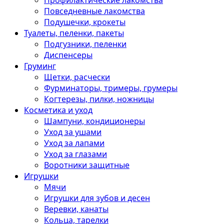
Профилактические лакомства
Повседневные лакомства
Подушечки, крокеты
Туалеты, пеленки, пакеты
Подгузники, пеленки
Диспенсеры
Груминг
Щетки, расчески
Фурминаторы, тримеры, грумеры
Когтерезы, пилки, ножницы
Косметика и уход
Шампуни, кондиционеры
Уход за ушами
Уход за лапами
Уход за глазами
Воротники защитные
Игрушки
Мячи
Игрушки для зубов и десен
Веревки, канаты
Кольца, тарелки