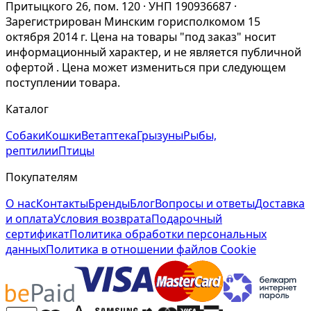
Притыцкого 26, пом. 120 · УНП 190936687 ·
Зарегистрирован Минским горисполкомом 15
октября 2014 г. Цена на товары "под заказ" носит
информационный характер, и не является публичной
офертой . Цена может измениться при следующем
поступлении товара.
Каталог
Собаки
Кошки
Ветаптека
Грызуны
Рыбы,
рептилии
Птицы
Покупателям
О нас
Контакты
Бренды
Блог
Вопросы и ответы
Доставка
и оплата
Условия возврата
Подарочный
сертификат
Политика обработки персональных
данных
Политика в отношении файлов Cookie