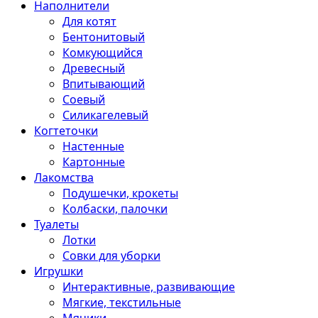
Наполнители
Для котят
Бентонитовый
Комкующийся
Древесный
Впитывающий
Соевый
Силикагелевый
Когтеточки
Настенные
Картонные
Лакомства
Подушечки, крокеты
Колбаски, палочки
Туалеты
Лотки
Совки для уборки
Игрушки
Интерактивные, развивающие
Мягкие, текстильные