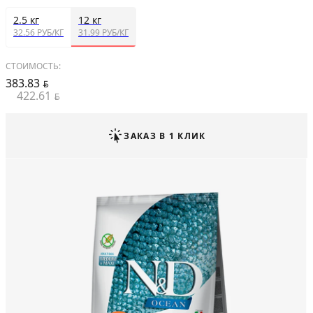
2.5 кг
12 кг
32.56 РУБ/КГ
31.99 РУБ/КГ
СТОИМОСТЬ:
383.83
BYN
422.61
BYN
ЗАКАЗ В 1 КЛИК