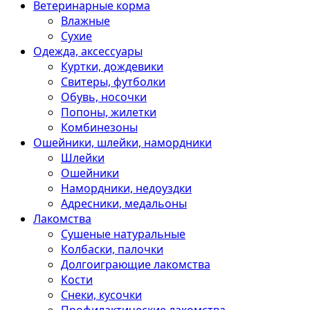
Ветеринарные корма
Влажные
Сухие
Одежда, аксессуары
Куртки, дождевики
Свитеры, футболки
Обувь, носочки
Попоны, жилетки
Комбинезоны
Ошейники, шлейки, намордники
Шлейки
Ошейники
Намордники, недоуздки
Адресники, медальоны
Лакомства
Сушеные натуральные
Колбаски, палочки
Долгоиграющие лакомства
Кости
Снеки, кусочки