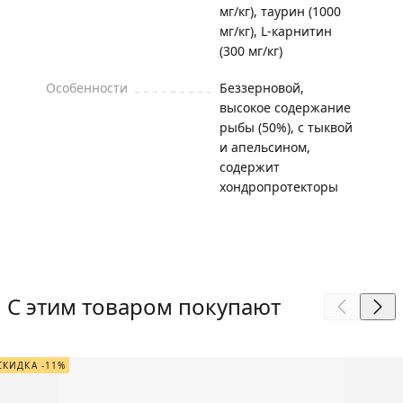
мг/кг), таурин (1000
мг/кг), L-карнитин
(300 мг/кг)
Особенности
Беззерновой,
высокое содержание
рыбы (50%), с тыквой
и апельсином,
содержит
хондропротекторы
С этим товаром покупают
СКИДКА -11%