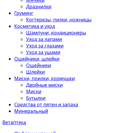
Мячики
Дразнилки
Груминг
Когтерезы, пилки, ножницы
Косметика и уход
Шампуни, кондиционеры
Уход за лапами
Уход за глазами
Уход за ушами
Ошейники, шлейки
Ошейники
Шлейки
Миски, поилки, кормушки
Двойные миски
Миски
Бутылки
Средства от пятен и запаха
Минеральный
Ветаптека