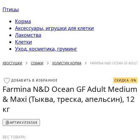
Птицы
Корма
Аксессуары, игрушки для клетки
Лакомства
Клетки
Уход, косметика, груминг
ХВОСТУШКИ
СОБАКИ
ХОЛИСТИК КОРМА
FARMINA N&D OCEAN GF ADULT M
ДОБАВИТЬ В ИЗБРАННОЕ
СКИДКА -9%
Farmina N&D Ocean GF Adult Medium
& Maxi (Тыква, треска, апельсин), 12
кг
АРТИКУЛ
36568
ВЕС ТОВАРА: