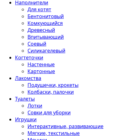
Наполнители
Для котят
Бентонитовый
Комкующийся
Древесный
Впитывающий
Соевый
Силикагелевый
Когтеточки
Настенные
Картонные
Лакомства
Подушечки, крокеты
Колбаски, палочки
Туалеты
Лотки
Совки для уборки
Игрушки
Интерактивные, развивающие
Мягкие, текстильные