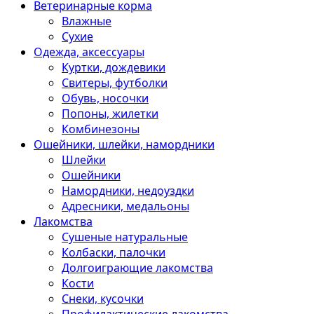
Ветеринарные корма
Влажные
Сухие
Одежда, аксессуары
Куртки, дождевики
Свитеры, футболки
Обувь, носочки
Попоны, жилетки
Комбинезоны
Ошейники, шлейки, намордники
Шлейки
Ошейники
Намордники, недоуздки
Адресники, медальоны
Лакомства
Сушеные натуральные
Колбаски, палочки
Долгоиграющие лакомства
Кости
Снеки, кусочки