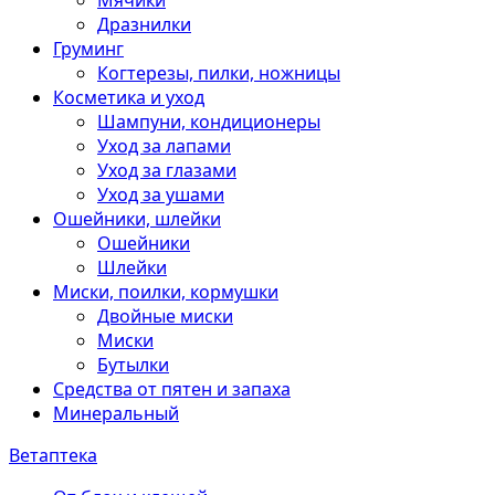
Мячики
Дразнилки
Груминг
Когтерезы, пилки, ножницы
Косметика и уход
Шампуни, кондиционеры
Уход за лапами
Уход за глазами
Уход за ушами
Ошейники, шлейки
Ошейники
Шлейки
Миски, поилки, кормушки
Двойные миски
Миски
Бутылки
Средства от пятен и запаха
Минеральный
Ветаптека