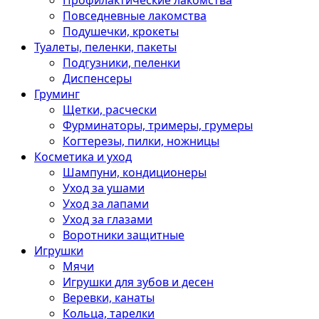
Профилактические лакомства
Повседневные лакомства
Подушечки, крокеты
Туалеты, пеленки, пакеты
Подгузники, пеленки
Диспенсеры
Груминг
Щетки, расчески
Фурминаторы, тримеры, грумеры
Когтерезы, пилки, ножницы
Косметика и уход
Шампуни, кондиционеры
Уход за ушами
Уход за лапами
Уход за глазами
Воротники защитные
Игрушки
Мячи
Игрушки для зубов и десен
Веревки, канаты
Кольца, тарелки