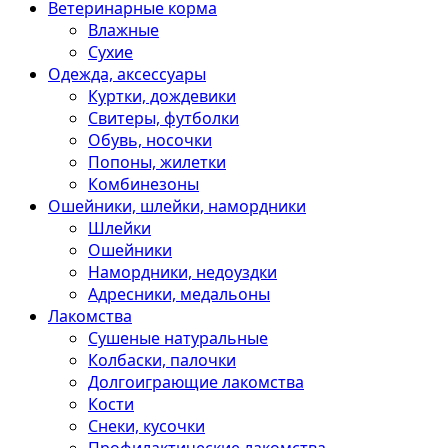
Ветеринарные корма
Влажные
Сухие
Одежда, аксессуары
Куртки, дождевики
Свитеры, футболки
Обувь, носочки
Попоны, жилетки
Комбинезоны
Ошейники, шлейки, намордники
Шлейки
Ошейники
Намордники, недоуздки
Адресники, медальоны
Лакомства
Сушеные натуральные
Колбаски, палочки
Долгоиграющие лакомства
Кости
Снеки, кусочки