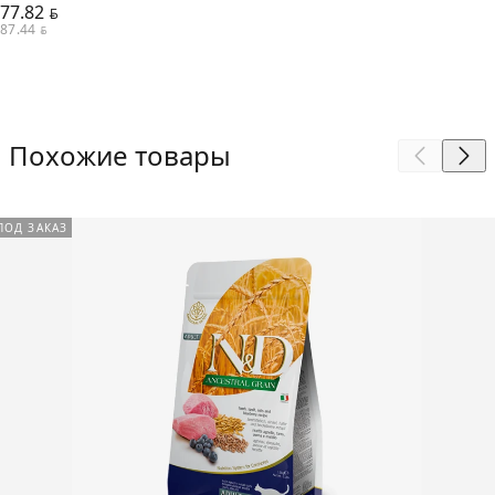
77.82
BYN
87.44
BYN
Похожие товары
ПОД ЗАКАЗ