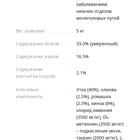
заболеваниям
нижних отделов
мочеполовых путей
Вес упаковки
5 кг
Содержание белков
33.0% (умеренный)
Содержание жиров
16.5%
Содержание
2.1%
клетчатки (сырой)
Ключевые
Утка (40%), клюква
компоненты
(2.5%), ромашка
(2.5%), киноа (8%),
хлорид аммония
(3500 мг/кг), DL-
метионин (3500 мг/кг)
– подкисление мочи,
таурин (2000 мг/кг), L-