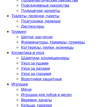
Профилактические лакомства
Повседневные лакомства
Подушечки, крокеты
Туалеты, пеленки, пакеты
Подгузники, пеленки
Диспенсеры
Груминг
Щетки, расчески
Фурминаторы, тримеры, грумеры
Когтерезы, пилки, ножницы
Косметика и уход
Шампуни, кондиционеры
Уход за ушами
Уход за лапами
Уход за глазами
Воротники защитные
Игрушки
Мячи
Игрушки для зубов и десен
Веревки, канаты
Кольца, тарелки