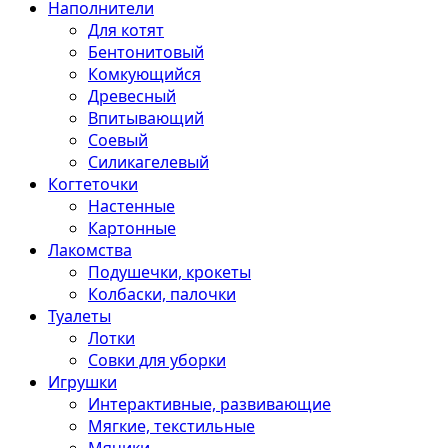
Наполнители
Для котят
Бентонитовый
Комкующийся
Древесный
Впитывающий
Соевый
Силикагелевый
Когтеточки
Настенные
Картонные
Лакомства
Подушечки, крокеты
Колбаски, палочки
Туалеты
Лотки
Совки для уборки
Игрушки
Интерактивные, развивающие
Мягкие, текстильные