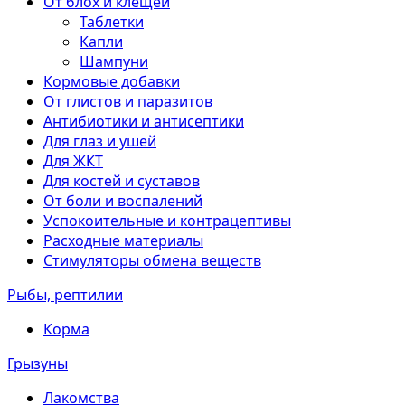
От блох и клещей
Таблетки
Капли
Шампуни
Кормовые добавки
От глистов и паразитов
Антибиотики и антисептики
Для глаз и ушей
Для ЖКТ
Для костей и суставов
От боли и воспалений
Успокоительные и контрацептивы
Расходные материалы
Стимуляторы обмена веществ
Рыбы, рептилии
Корма
Грызуны
Лакомства