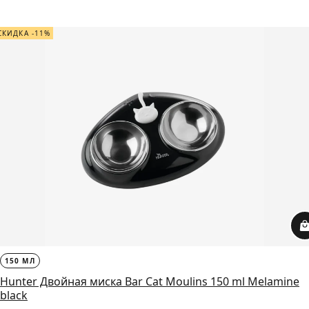
СКИДКА -11%
150 МЛ
Hunter Двойная миска Bar Cat Moulins 150 ml Melamine
black