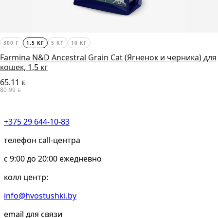
300 Г
1.5 КГ
5 КГ
10 КГ
Farmina N&D Ancestral Grain Cat (Ягненок и черника) для
кошек, 1,5 кг
65.11
BYN
80.99
BYN
+375 29 644-10-83
телефон call-центра
c 9:00 до 20:00 ежедневно
колл центр:
info@hvostushki.by
email для связи