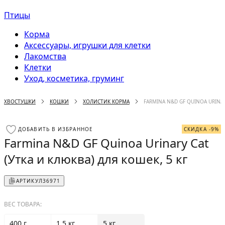
Птицы
Корма
Аксессуары, игрушки для клетки
Лакомства
Клетки
Уход, косметика, груминг
ХВОСТУШКИ
КОШКИ
ХОЛИСТИК КОРМА
FARMINA N&D GF QUINOA URINAR
ДОБАВИТЬ В ИЗБРАННОЕ
СКИДКА -9%
Farmina N&D GF Quinoa Urinary Cat
(Утка и клюква) для кошек, 5 кг
АРТИКУЛ
36971
ВЕС ТОВАРА:
400 г
1.5 кг
5 кг