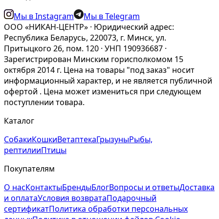
Мы в Instagram
Мы в Telegram
ООО «НИКАН-ЦЕНТР» · Юридический адрес:
Республика Беларусь, 220073, г. Минск, ул.
Притыцкого 26, пом. 120 · УНП 190936687 ·
Зарегистрирован Минским горисполкомом 15
октября 2014 г. Цена на товары "под заказ" носит
информационный характер, и не является публичной
офертой . Цена может измениться при следующем
поступлении товара.
Каталог
Собаки
Кошки
Ветаптека
Грызуны
Рыбы,
рептилии
Птицы
Покупателям
О нас
Контакты
Бренды
Блог
Вопросы и ответы
Доставка
и оплата
Условия возврата
Подарочный
сертификат
Политика обработки персональных