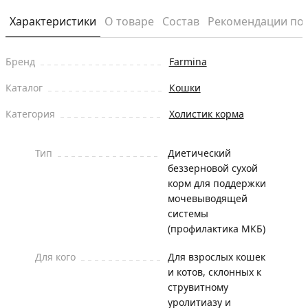
Характеристики
О товаре
Состав
Рекомендации по
Бренд
Farmina
Каталог
Кошки
Категория
Холистик корма
Тип
Диетический
беззерновой сухой
корм для поддержки
мочевыводящей
системы
(профилактика МКБ)
Для кого
Для взрослых кошек
и котов, склонных к
струвитному
уролитиазу и