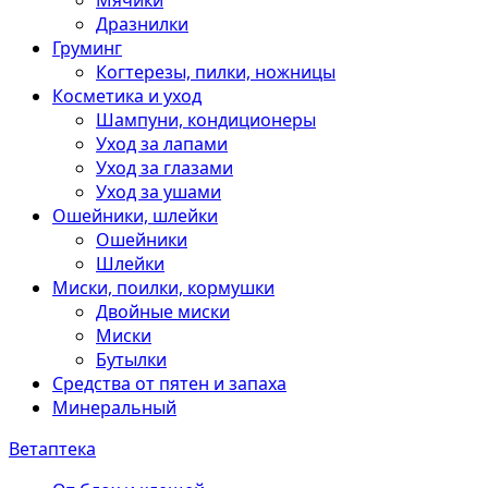
Мячики
Дразнилки
Груминг
Когтерезы, пилки, ножницы
Косметика и уход
Шампуни, кондиционеры
Уход за лапами
Уход за глазами
Уход за ушами
Ошейники, шлейки
Ошейники
Шлейки
Миски, поилки, кормушки
Двойные миски
Миски
Бутылки
Средства от пятен и запаха
Минеральный
Ветаптека