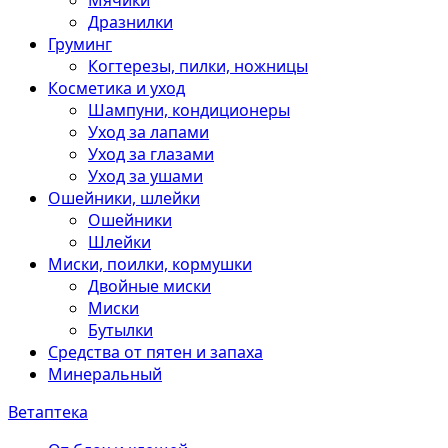
Мячики
Дразнилки
Груминг
Когтерезы, пилки, ножницы
Косметика и уход
Шампуни, кондиционеры
Уход за лапами
Уход за глазами
Уход за ушами
Ошейники, шлейки
Ошейники
Шлейки
Миски, поилки, кормушки
Двойные миски
Миски
Бутылки
Средства от пятен и запаха
Минеральный
Ветаптека