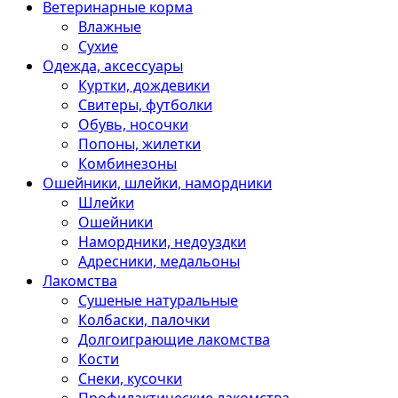
Ветеринарные корма
Влажные
Сухие
Одежда, аксессуары
Куртки, дождевики
Свитеры, футболки
Обувь, носочки
Попоны, жилетки
Комбинезоны
Ошейники, шлейки, намордники
Шлейки
Ошейники
Намордники, недоуздки
Адресники, медальоны
Лакомства
Сушеные натуральные
Колбаски, палочки
Долгоиграющие лакомства
Кости
Снеки, кусочки