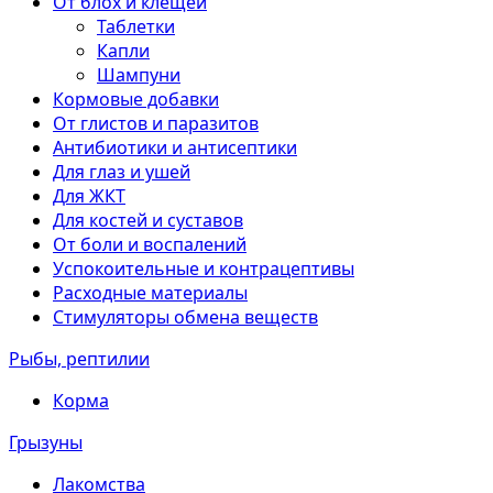
От блох и клещей
Таблетки
Капли
Шампуни
Кормовые добавки
От глистов и паразитов
Антибиотики и антисептики
Для глаз и ушей
Для ЖКТ
Для костей и суставов
От боли и воспалений
Успокоительные и контрацептивы
Расходные материалы
Стимуляторы обмена веществ
Рыбы, рептилии
Корма
Грызуны
Лакомства