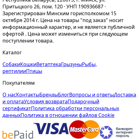
Притыцкого 26, пом. 120 · УНП 190936687 ·
Зарегистрирован Минским горисполкомом 15
октября 2014 г. Цена на товары "под заказ" носит
информационный характер, и не является публичной
офертой . Цена может измениться при следующем
поступлении товара.
Каталог
Собаки
Кошки
Ветаптека
Грызуны
Рыбы,
рептилии
Птицы
Покупателям
О нас
Контакты
Бренды
Блог
Вопросы и ответы
Доставка
и оплата
Условия возврата
Подарочный
сертификат
Политика обработки персональных
данных
Политика в отношении файлов Cookie