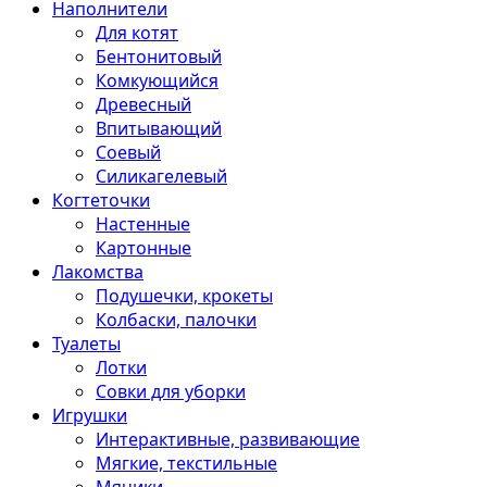
Наполнители
Для котят
Бентонитовый
Комкующийся
Древесный
Впитывающий
Соевый
Силикагелевый
Когтеточки
Настенные
Картонные
Лакомства
Подушечки, крокеты
Колбаски, палочки
Туалеты
Лотки
Совки для уборки
Игрушки
Интерактивные, развивающие
Мягкие, текстильные