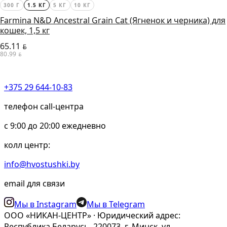
300 Г
1.5 КГ
5 КГ
10 КГ
Farmina N&D Ancestral Grain Cat (Ягненок и черника) для
кошек, 1,5 кг
65.11
BYN
80.99
BYN
+375 29 644-10-83
телефон call-центра
c 9:00 до 20:00 ежедневно
колл центр:
info@hvostushki.by
email для связи
Мы в Instagram
Мы в Telegram
ООО «НИКАН-ЦЕНТР» · Юридический адрес:
Республика Беларусь, 220073, г. Минск, ул.