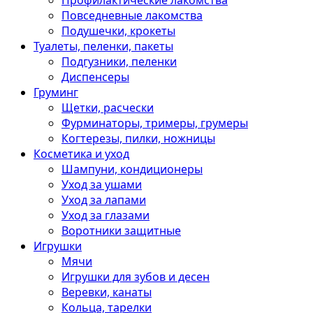
Профилактические лакомства
Повседневные лакомства
Подушечки, крокеты
Туалеты, пеленки, пакеты
Подгузники, пеленки
Диспенсеры
Груминг
Щетки, расчески
Фурминаторы, тримеры, грумеры
Когтерезы, пилки, ножницы
Косметика и уход
Шампуни, кондиционеры
Уход за ушами
Уход за лапами
Уход за глазами
Воротники защитные
Игрушки
Мячи
Игрушки для зубов и десен
Веревки, канаты
Кольца, тарелки