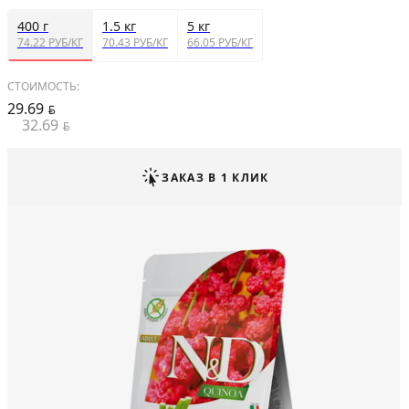
400 г
1.5 кг
5 кг
74.22 РУБ/КГ
70.43 РУБ/КГ
66.05 РУБ/КГ
СТОИМОСТЬ:
29.69
BYN
32.69
BYN
ЗАКАЗ В 1 КЛИК