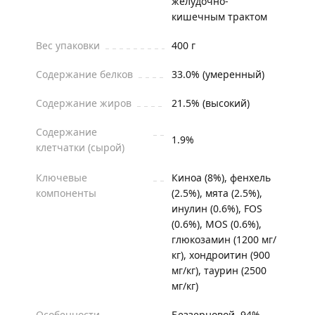
желудочно-
кишечным трактом
Вес упаковки
400 г
Содержание белков
33.0% (умеренный)
Содержание жиров
21.5% (высокий)
Содержание
1.9%
клетчатки (сырой)
Ключевые
Киноа (8%), фенхель
компоненты
(2.5%), мята (2.5%),
инулин (0.6%), FOS
(0.6%), MOS (0.6%),
глюкозамин (1200 мг/
кг), хондроитин (900
мг/кг), таурин (2500
мг/кг)
Особенности
Беззерновой, 94%