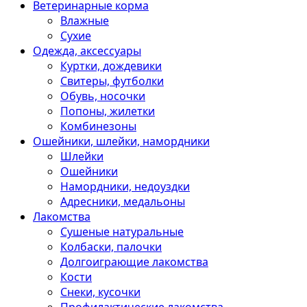
Ветеринарные корма
Влажные
Сухие
Одежда, аксессуары
Куртки, дождевики
Свитеры, футболки
Обувь, носочки
Попоны, жилетки
Комбинезоны
Ошейники, шлейки, намордники
Шлейки
Ошейники
Намордники, недоуздки
Адресники, медальоны
Лакомства
Сушеные натуральные
Колбаски, палочки
Долгоиграющие лакомства
Кости
Снеки, кусочки