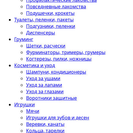
Профилактические лакомства
Повседневные лакомства
Подушечки, крокеты
Туалеты, пеленки, пакеты
Подгузники, пеленки
Диспенсеры
Груминг
Щетки, расчески
Фурминаторы, тримеры, грумеры
Когтерезы, пилки, ножницы
Косметика и уход
Шампуни, кондиционеры
Уход за ушами
Уход за лапами
Уход за глазами
Воротники защитные
Игрушки
Мячи
Игрушки для зубов и десен
Веревки, канаты
Кольца, тарелки