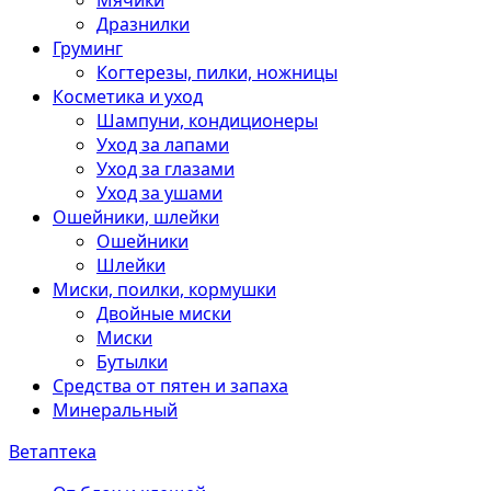
Мячики
Дразнилки
Груминг
Когтерезы, пилки, ножницы
Косметика и уход
Шампуни, кондиционеры
Уход за лапами
Уход за глазами
Уход за ушами
Ошейники, шлейки
Ошейники
Шлейки
Миски, поилки, кормушки
Двойные миски
Миски
Бутылки
Средства от пятен и запаха
Минеральный
Ветаптека