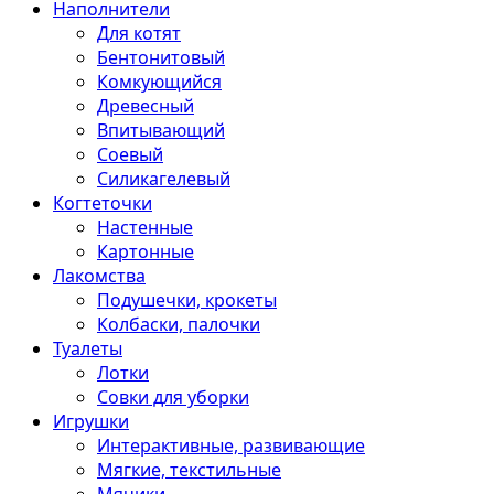
Наполнители
Для котят
Бентонитовый
Комкующийся
Древесный
Впитывающий
Соевый
Силикагелевый
Когтеточки
Настенные
Картонные
Лакомства
Подушечки, крокеты
Колбаски, палочки
Туалеты
Лотки
Совки для уборки
Игрушки
Интерактивные, развивающие
Мягкие, текстильные