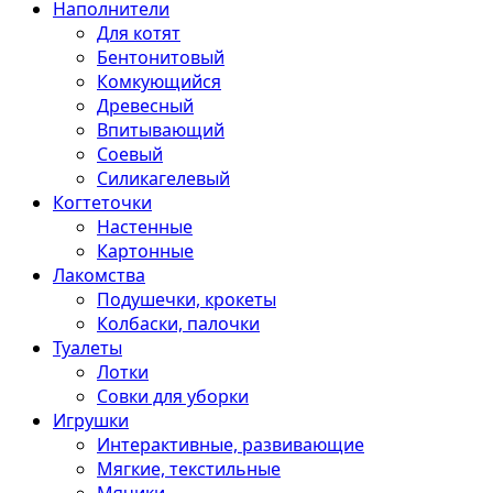
Наполнители
Для котят
Бентонитовый
Комкующийся
Древесный
Впитывающий
Соевый
Силикагелевый
Когтеточки
Настенные
Картонные
Лакомства
Подушечки, крокеты
Колбаски, палочки
Туалеты
Лотки
Совки для уборки
Игрушки
Интерактивные, развивающие
Мягкие, текстильные