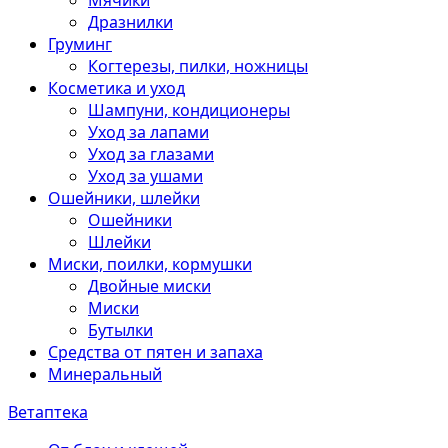
Мячики
Дразнилки
Груминг
Когтерезы, пилки, ножницы
Косметика и уход
Шампуни, кондиционеры
Уход за лапами
Уход за глазами
Уход за ушами
Ошейники, шлейки
Ошейники
Шлейки
Миски, поилки, кормушки
Двойные миски
Миски
Бутылки
Средства от пятен и запаха
Минеральный
Ветаптека