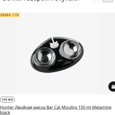
СКИДКА -11%
150 МЛ
Hunter Двойная миска Bar Cat Moulins 150 ml Melamine
black