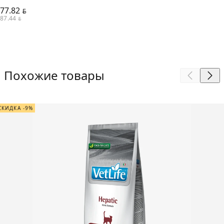
77.82
BYN
87.44
BYN
Похожие товары
СКИДКА -9%