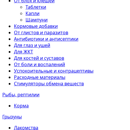
От блох и клещей
Таблетки
Капли
Шампуни
Кормовые добавки
От глистов и паразитов
Антибиотики и антисептики
Для глаз и ушей
Для ЖКТ
Для костей и суставов
От боли и воспалений
Успокоительные и контрацептивы
Расходные материалы
Стимуляторы обмена веществ
Рыбы, рептилии
Корма
Грызуны
Лакомства