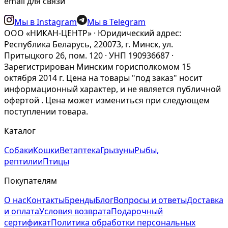
email для связи
Мы в Instagram
Мы в Telegram
ООО «НИКАН-ЦЕНТР» · Юридический адрес:
Республика Беларусь, 220073, г. Минск, ул.
Притыцкого 26, пом. 120 · УНП 190936687 ·
Зарегистрирован Минским горисполкомом 15
октября 2014 г. Цена на товары "под заказ" носит
информационный характер, и не является публичной
офертой . Цена может измениться при следующем
поступлении товара.
Каталог
Собаки
Кошки
Ветаптека
Грызуны
Рыбы,
рептилии
Птицы
Покупателям
О нас
Контакты
Бренды
Блог
Вопросы и ответы
Доставка
и оплата
Условия возврата
Подарочный
сертификат
Политика обработки персональных