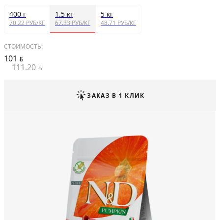
400 г
1.5 кг
5 кг
70.22 РУБ/КГ
67.33 РУБ/КГ
48.71 РУБ/КГ
СТОИМОСТЬ:
101
BYN
111.20
BYN
ЗАКАЗ В 1 КЛИК