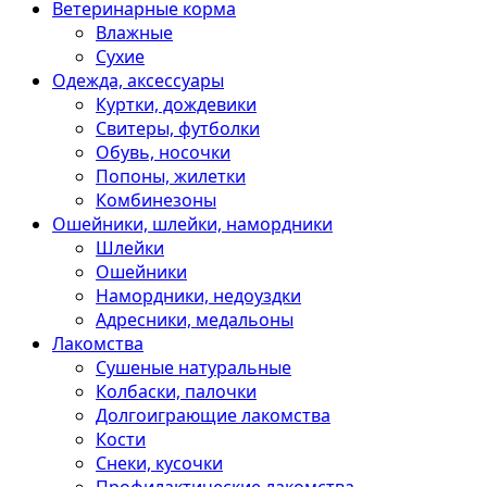
Ветеринарные корма
Влажные
Сухие
Одежда, аксессуары
Куртки, дождевики
Свитеры, футболки
Обувь, носочки
Попоны, жилетки
Комбинезоны
Ошейники, шлейки, намордники
Шлейки
Ошейники
Намордники, недоуздки
Адресники, медальоны
Лакомства
Сушеные натуральные
Колбаски, палочки
Долгоиграющие лакомства
Кости
Снеки, кусочки