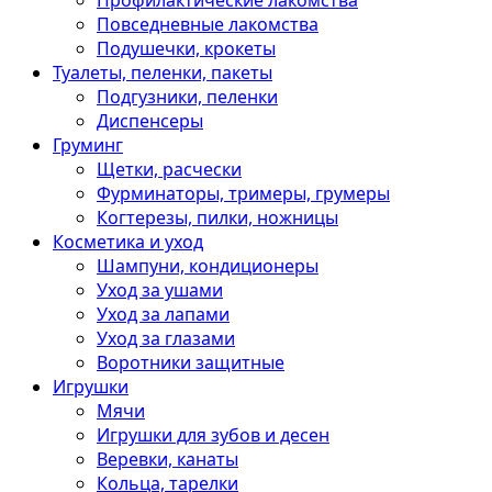
Профилактические лакомства
Повседневные лакомства
Подушечки, крокеты
Туалеты, пеленки, пакеты
Подгузники, пеленки
Диспенсеры
Груминг
Щетки, расчески
Фурминаторы, тримеры, грумеры
Когтерезы, пилки, ножницы
Косметика и уход
Шампуни, кондиционеры
Уход за ушами
Уход за лапами
Уход за глазами
Воротники защитные
Игрушки
Мячи
Игрушки для зубов и десен
Веревки, канаты
Кольца, тарелки