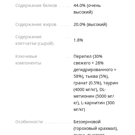
Содержание белков
44.0% (очень
высокий)
Содержание жиров
20.0% (высокий)
Содержание
1.8%
клетчатки (сырой)
Ключевые
Перепел (30%
компоненты
свежего + 28%
дегидрированного =
58%), тыква (5%),
гранат (0.5%), таурин
(4000 мг/кг), DL-
метионин (5000 мг/
кг), L-карнитин (300
мг/кг)
Особенности
Беззерновой
(гороховый крахмал),
очень высокое