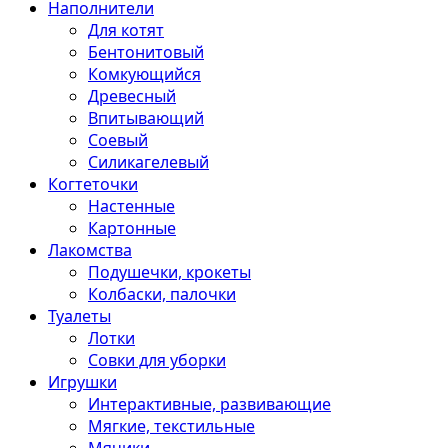
Наполнители
Для котят
Бентонитовый
Комкующийся
Древесный
Впитывающий
Соевый
Силикагелевый
Когтеточки
Настенные
Картонные
Лакомства
Подушечки, крокеты
Колбаски, палочки
Туалеты
Лотки
Совки для уборки
Игрушки
Интерактивные, развивающие
Мягкие, текстильные