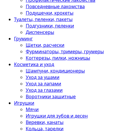
Профилактические лакомства
Повседневные лакомства
Подушечки, крокеты
Туалеты, пеленки, пакеты
Подгузники, пеленки
Диспенсеры
Груминг
Щетки, расчески
Фурминаторы, тримеры, грумеры
Когтерезы, пилки, ножницы
Косметика и уход
Шампуни, кондиционеры
Уход за ушами
Уход за лапами
Уход за глазами
Воротники защитные
Игрушки
Мячи
Игрушки для зубов и десен
Веревки, канаты
Кольца, тарелки