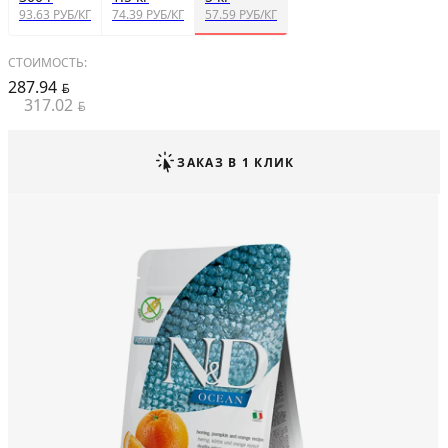
93.63 РУБ/КГ
74.39 РУБ/КГ
57.59 РУБ/КГ
СТОИМОСТЬ:
287.94
BYN
317.02
BYN
ЗАКАЗ В 1 КЛИК