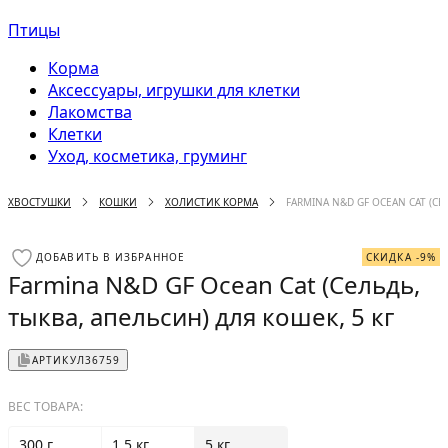
Птицы
Корма
Аксессуары, игрушки для клетки
Лакомства
Клетки
Уход, косметика, груминг
ХВОСТУШКИ
КОШКИ
ХОЛИСТИК КОРМА
FARMINA N&D GF OCEAN CAT (СЕ
ДОБАВИТЬ В ИЗБРАННОЕ
СКИДКА -9%
Farmina N&D GF Ocean Cat (Сельдь,
тыква, апельсин) для кошек, 5 кг
АРТИКУЛ
36759
ВЕС ТОВАРА:
300 г
1.5 кг
5 кг