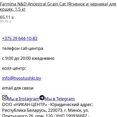
Farmina N&D Ancestral Grain Cat (Ягненок и черника) для
кошек, 1,5 кг
65.11
BYN
80.99
BYN
+375 29 644-10-83
телефон call-центра
c 9:00 до 20:00 ежедневно
колл центр:
info@hvostushki.by
email для связи
Мы в Instagram
Мы в Telegram
ООО «НИКАН-ЦЕНТР» · Юридический адрес:
Республика Беларусь, 220073, г. Минск, ул.
Притыцкого 26, пом. 120 · УНП 190936687 ·