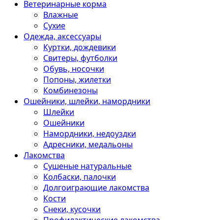
Ветеринарные корма
Влажные
Сухие
Одежда, аксессуары
Куртки, дождевики
Свитеры, футболки
Обувь, носочки
Попоны, жилетки
Комбинезоны
Ошейники, шлейки, намордники
Шлейки
Ошейники
Намордники, недоуздки
Адресники, медальоны
Лакомства
Сушеные натуральные
Колбаски, палочки
Долгоиграющие лакомства
Кости
Снеки, кусочки