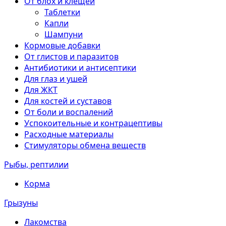
От блох и клещей
Таблетки
Капли
Шампуни
Кормовые добавки
От глистов и паразитов
Антибиотики и антисептики
Для глаз и ушей
Для ЖКТ
Для костей и суставов
От боли и воспалений
Успокоительные и контрацептивы
Расходные материалы
Стимуляторы обмена веществ
Рыбы, рептилии
Корма
Грызуны
Лакомства