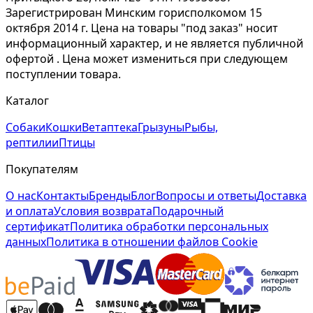
Зарегистрирован Минским горисполкомом 15
октября 2014 г. Цена на товары "под заказ" носит
информационный характер, и не является публичной
офертой . Цена может измениться при следующем
поступлении товара.
Каталог
Собаки
Кошки
Ветаптека
Грызуны
Рыбы,
рептилии
Птицы
Покупателям
О нас
Контакты
Бренды
Блог
Вопросы и ответы
Доставка
и оплата
Условия возврата
Подарочный
сертификат
Политика обработки персональных
данных
Политика в отношении файлов Cookie