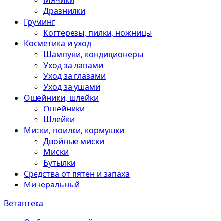
Мячики
Дразнилки
Груминг
Когтерезы, пилки, ножницы
Косметика и уход
Шампуни, кондиционеры
Уход за лапами
Уход за глазами
Уход за ушами
Ошейники, шлейки
Ошейники
Шлейки
Миски, поилки, кормушки
Двойные миски
Миски
Бутылки
Средства от пятен и запаха
Минеральный
Ветаптека