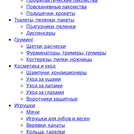
Профилактические лакомства
Повседневные лакомства
Подушечки, крокеты
Туалеты, пеленки, пакеты
Подгузники, пеленки
Диспенсеры
Груминг
Щетки, расчески
Фурминаторы, тримеры, грумеры
Когтерезы, пилки, ножницы
Косметика и уход
Шампуни, кондиционеры
Уход за ушами
Уход за лапами
Уход за глазами
Воротники защитные
Игрушки
Мячи
Игрушки для зубов и десен
Веревки, канаты
Кольца, тарелки