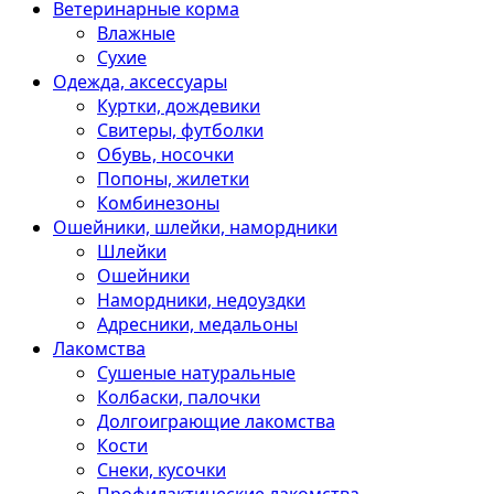
Ветеринарные корма
Влажные
Сухие
Одежда, аксессуары
Куртки, дождевики
Свитеры, футболки
Обувь, носочки
Попоны, жилетки
Комбинезоны
Ошейники, шлейки, намордники
Шлейки
Ошейники
Намордники, недоуздки
Адресники, медальоны
Лакомства
Сушеные натуральные
Колбаски, палочки
Долгоиграющие лакомства
Кости
Снеки, кусочки