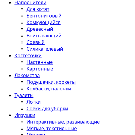
Наполнители
Для котят
Бентонитовый
Комкующийся
Древесный
Впитывающий
Соевый
Силикагелевый
Когтеточки
Настенные
Картонные
Лакомства
Подушечки, крокеты
Колбаски, палочки
Туалеты
Лотки
Совки для уборки
Игрушки
Интерактивные, развивающие
Мягкие, текстильные