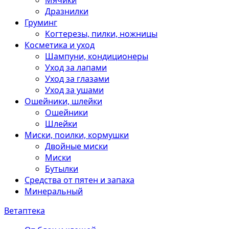
Мячики
Дразнилки
Груминг
Когтерезы, пилки, ножницы
Косметика и уход
Шампуни, кондиционеры
Уход за лапами
Уход за глазами
Уход за ушами
Ошейники, шлейки
Ошейники
Шлейки
Миски, поилки, кормушки
Двойные миски
Миски
Бутылки
Средства от пятен и запаха
Минеральный
Ветаптека