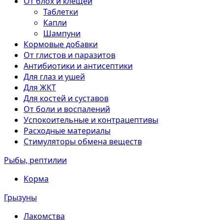
От блох и клещей
Таблетки
Капли
Шампуни
Кормовые добавки
От глистов и паразитов
Антибиотики и антисептики
Для глаз и ушей
Для ЖКТ
Для костей и суставов
От боли и воспалений
Успокоительные и контрацептивы
Расходные материалы
Стимуляторы обмена веществ
Рыбы, рептилии
Корма
Грызуны
Лакомства