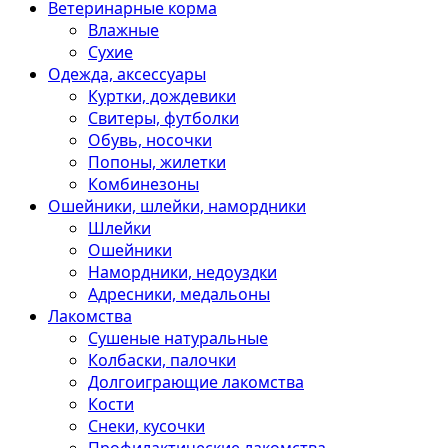
Ветеринарные корма
Влажные
Сухие
Одежда, аксессуары
Куртки, дождевики
Свитеры, футболки
Обувь, носочки
Попоны, жилетки
Комбинезоны
Ошейники, шлейки, намордники
Шлейки
Ошейники
Намордники, недоуздки
Адресники, медальоны
Лакомства
Сушеные натуральные
Колбаски, палочки
Долгоиграющие лакомства
Кости
Снеки, кусочки