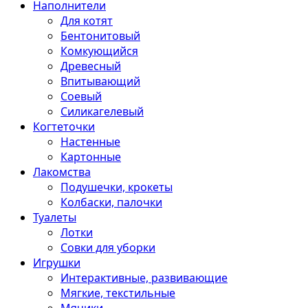
Наполнители
Для котят
Бентонитовый
Комкующийся
Древесный
Впитывающий
Соевый
Силикагелевый
Когтеточки
Настенные
Картонные
Лакомства
Подушечки, крокеты
Колбаски, палочки
Туалеты
Лотки
Совки для уборки
Игрушки
Интерактивные, развивающие
Мягкие, текстильные