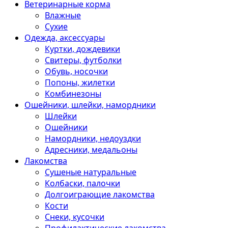
Ветеринарные корма
Влажные
Сухие
Одежда, аксессуары
Куртки, дождевики
Свитеры, футболки
Обувь, носочки
Попоны, жилетки
Комбинезоны
Ошейники, шлейки, намордники
Шлейки
Ошейники
Намордники, недоуздки
Адресники, медальоны
Лакомства
Сушеные натуральные
Колбаски, палочки
Долгоиграющие лакомства
Кости
Снеки, кусочки