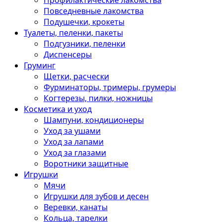
Профилактические лакомства
Повседневные лакомства
Подушечки, крокеты
Туалеты, пеленки, пакеты
Подгузники, пеленки
Диспенсеры
Груминг
Щетки, расчески
Фурминаторы, тримеры, грумеры
Когтерезы, пилки, ножницы
Косметика и уход
Шампуни, кондиционеры
Уход за ушами
Уход за лапами
Уход за глазами
Воротники защитные
Игрушки
Мячи
Игрушки для зубов и десен
Веревки, канаты
Кольца, тарелки