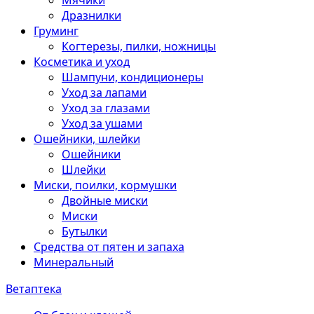
Мячики
Дразнилки
Груминг
Когтерезы, пилки, ножницы
Косметика и уход
Шампуни, кондиционеры
Уход за лапами
Уход за глазами
Уход за ушами
Ошейники, шлейки
Ошейники
Шлейки
Миски, поилки, кормушки
Двойные миски
Миски
Бутылки
Средства от пятен и запаха
Минеральный
Ветаптека