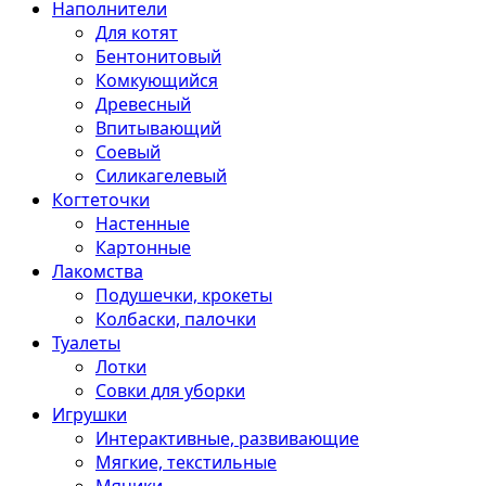
Наполнители
Для котят
Бентонитовый
Комкующийся
Древесный
Впитывающий
Соевый
Силикагелевый
Когтеточки
Настенные
Картонные
Лакомства
Подушечки, крокеты
Колбаски, палочки
Туалеты
Лотки
Совки для уборки
Игрушки
Интерактивные, развивающие
Мягкие, текстильные