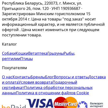
Республика Беларусь, 220073, г. Минск, ул.
Притыцкого 26, пом. 120 · УНП 190936687 ·
Зарегистрирован Минским горисполкомом 15
октября 2014 г. Цена на товары "под заказ" носит
информационный характер, и не является публичной
офертой . Цена может измениться при следующем
поступлении товара.
Каталог
Собаки
Кошки
Ветаптека
Грызуны
Рыбы,
рептилии
Птицы
Покупателям
О нас
Контакты
Бренды
Блог
Вопросы и ответы
Доставка
и оплата
Условия возврата
Подарочный
сертификат
Политика обработки персональных
данных
Политика в отношении файлов Cookie