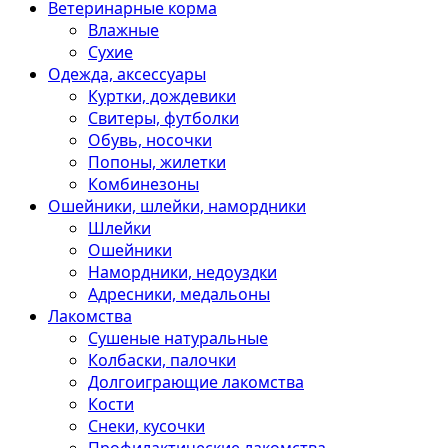
Ветеринарные корма
Влажные
Сухие
Одежда, аксессуары
Куртки, дождевики
Свитеры, футболки
Обувь, носочки
Попоны, жилетки
Комбинезоны
Ошейники, шлейки, намордники
Шлейки
Ошейники
Намордники, недоуздки
Адресники, медальоны
Лакомства
Сушеные натуральные
Колбаски, палочки
Долгоиграющие лакомства
Кости
Снеки, кусочки