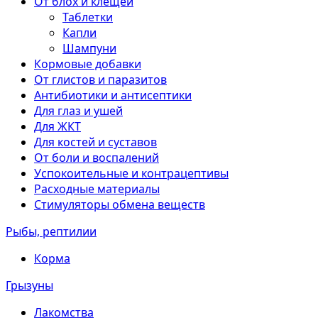
От блох и клещей
Таблетки
Капли
Шампуни
Кормовые добавки
От глистов и паразитов
Антибиотики и антисептики
Для глаз и ушей
Для ЖКТ
Для костей и суставов
От боли и воспалений
Успокоительные и контрацептивы
Расходные материалы
Стимуляторы обмена веществ
Рыбы, рептилии
Корма
Грызуны
Лакомства