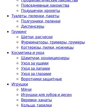
Профилактические лакомства
Повседневные лакомства
Подушечки, крокеты
Туалеты, пеленки, пакеты
Подгузники, пеленки
Диспенсеры
Груминг
Щетки, расчески
Фурминаторы, тримеры, грумеры
Когтерезы, пилки, ножницы
Косметика и уход
Шампуни, кондиционеры
Уход за ушами
Уход за лапами
Уход за глазами
Воротники защитные
Игрушки
Мячи
Игрушки для зубов и десен
Веревки, канаты
Кольца, тарелки