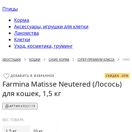
Птицы
Корма
Аксессуары, игрушки для клетки
Лакомства
Клетки
Уход, косметика, груминг
ХВОСТУШКИ
КОШКИ
СУХИЕ КОРМА
СУПЕР-ПРЕМИУМ КЛАССА
FARMI
ДОБАВИТЬ В ИЗБРАННОЕ
СКИДКА -20%
Farmina Matisse Neutered (Лосось)
для кошек, 1,5 кг
АРТИКУЛ
32119
ВЕС ТОВАРА:
1.5 кг
10 кг