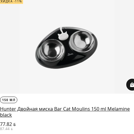
СКИДКА -11%
150 МЛ
Hunter Двойная миска Bar Cat Moulins 150 ml Melamine
black
77.82
BYN
87.44
BYN