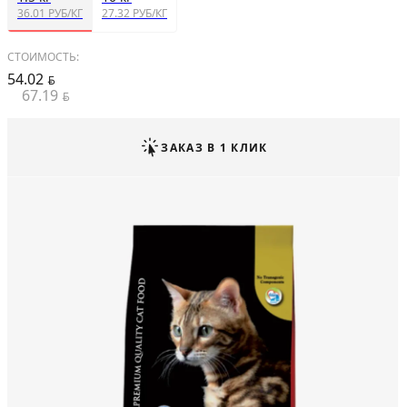
36.01 РУБ/КГ
27.32 РУБ/КГ
СТОИМОСТЬ:
54.02
BYN
67.19
BYN
ЗАКАЗ В 1 КЛИК