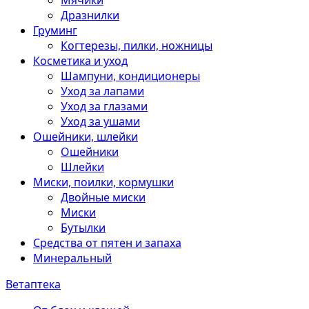
Мячики
Дразнилки
Груминг
Когтерезы, пилки, ножницы
Косметика и уход
Шампуни, кондиционеры
Уход за лапами
Уход за глазами
Уход за ушами
Ошейники, шлейки
Ошейники
Шлейки
Миски, поилки, кормушки
Двойные миски
Миски
Бутылки
Средства от пятен и запаха
Минеральный
Ветаптека