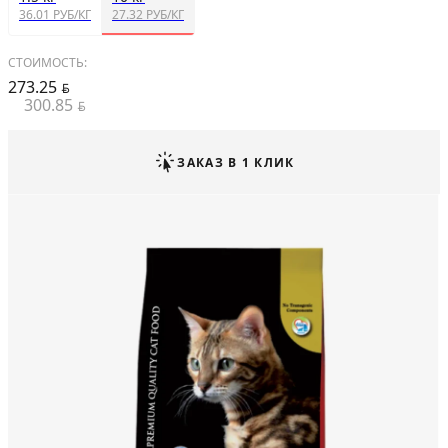
36.01 РУБ/КГ
27.32 РУБ/КГ
СТОИМОСТЬ:
273.25
BYN
300.85
BYN
ЗАКАЗ В 1 КЛИК