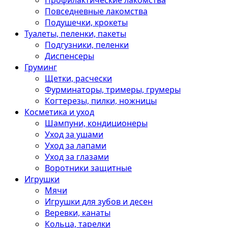
Профилактические лакомства
Повседневные лакомства
Подушечки, крокеты
Туалеты, пеленки, пакеты
Подгузники, пеленки
Диспенсеры
Груминг
Щетки, расчески
Фурминаторы, тримеры, грумеры
Когтерезы, пилки, ножницы
Косметика и уход
Шампуни, кондиционеры
Уход за ушами
Уход за лапами
Уход за глазами
Воротники защитные
Игрушки
Мячи
Игрушки для зубов и десен
Веревки, канаты
Кольца, тарелки