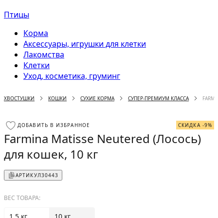
Птицы
Корма
Аксессуары, игрушки для клетки
Лакомства
Клетки
Уход, косметика, груминг
ХВОСТУШКИ
КОШКИ
СУХИЕ КОРМА
СУПЕР-ПРЕМИУМ КЛАССА
FARMI
ДОБАВИТЬ В ИЗБРАННОЕ
СКИДКА -9%
Farmina Matisse Neutered (Лосось)
для кошек, 10 кг
АРТИКУЛ
30443
ВЕС ТОВАРА:
1.5 кг
10 кг