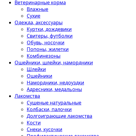
Ветеринарные корма
Влажные
Сухие
Одежда, аксессуары
Куртки, дождевики
Свитеры, футболки
Обувь, носочки
Попоны, жилетки
Комбинезоны
Ошейники, шлейки, намордники
Шлейки
Ошейники
Намордники, недоуздки
Адресники, медальоны
Лакомства
Сушеные натуральные
Колбаски, палочки
Долгоиграющие лакомства
Кости
Снеки, кусочки