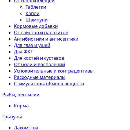
От блох и клещей
Таблетки
Капли
Шампуни
Кормовые добавки
От глистов и паразитов
Антибиотики и антисептики
Для глаз и ушей
Для ЖКТ
Для костей и суставов
От боли и воспалений
Успокоительные и контрацептивы
Расходные материалы
Стимуляторы обмена веществ
Рыбы, рептилии
Корма
Грызуны
Лакомства