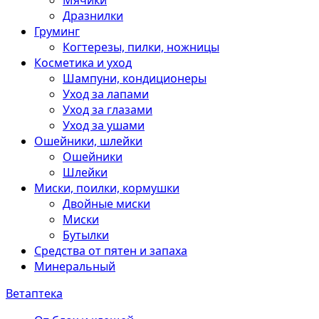
Мячики
Дразнилки
Груминг
Когтерезы, пилки, ножницы
Косметика и уход
Шампуни, кондиционеры
Уход за лапами
Уход за глазами
Уход за ушами
Ошейники, шлейки
Ошейники
Шлейки
Миски, поилки, кормушки
Двойные миски
Миски
Бутылки
Средства от пятен и запаха
Минеральный
Ветаптека