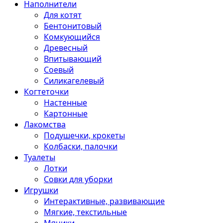
Наполнители
Для котят
Бентонитовый
Комкующийся
Древесный
Впитывающий
Соевый
Силикагелевый
Когтеточки
Настенные
Картонные
Лакомства
Подушечки, крокеты
Колбаски, палочки
Туалеты
Лотки
Совки для уборки
Игрушки
Интерактивные, развивающие
Мягкие, текстильные