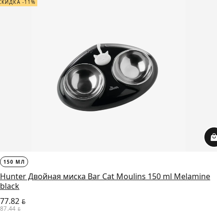
СКИДКА -11%
150 МЛ
Hunter Двойная миска Bar Cat Moulins 150 ml Melamine
black
77.82
BYN
87.44
BYN