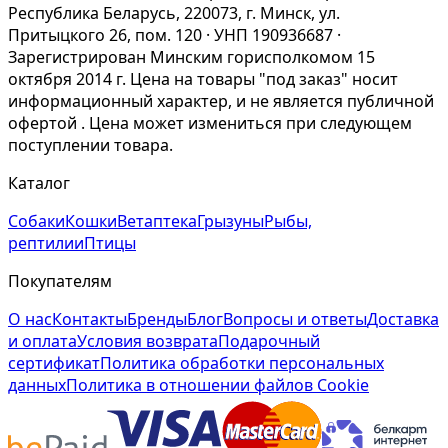
Республика Беларусь, 220073, г. Минск, ул.
Притыцкого 26, пом. 120 · УНП 190936687 ·
Зарегистрирован Минским горисполкомом 15
октября 2014 г. Цена на товары "под заказ" носит
информационный характер, и не является публичной
офертой . Цена может измениться при следующем
поступлении товара.
Каталог
Собаки
Кошки
Ветаптека
Грызуны
Рыбы,
рептилии
Птицы
Покупателям
О нас
Контакты
Бренды
Блог
Вопросы и ответы
Доставка
и оплата
Условия возврата
Подарочный
сертификат
Политика обработки персональных
данных
Политика в отношении файлов Cookie