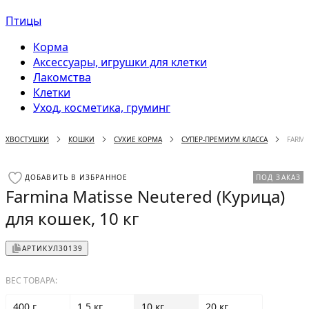
Птицы
Корма
Аксессуары, игрушки для клетки
Лакомства
Клетки
Уход, косметика, груминг
ХВОСТУШКИ
КОШКИ
СУХИЕ КОРМА
СУПЕР-ПРЕМИУМ КЛАССА
FARMI
ДОБАВИТЬ В ИЗБРАННОЕ
ПОД ЗАКАЗ
Farmina Matisse Neutered (Курица)
для кошек, 10 кг
АРТИКУЛ
30139
ВЕС ТОВАРА:
400 г
1.5 кг
10 кг
20 кг