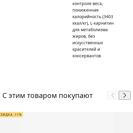
контроля веса,
пониженная
калорийность (3403
ккал/кг), L-карнитин
для метаболизма
жиров, без
искусственных
красителей и
консервантов
С этим товаром покупают
СКИДКА -11%