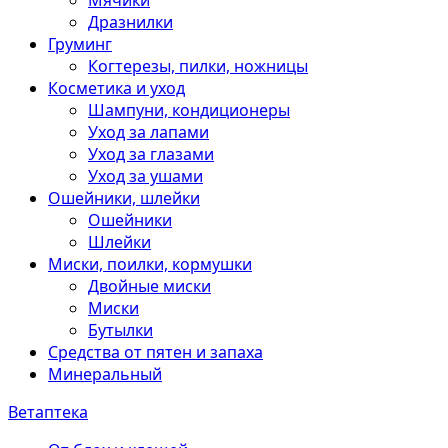
Мячики
Дразнилки
Груминг
Когтерезы, пилки, ножницы
Косметика и уход
Шампуни, кондиционеры
Уход за лапами
Уход за глазами
Уход за ушами
Ошейники, шлейки
Ошейники
Шлейки
Миски, поилки, кормушки
Двойные миски
Миски
Бутылки
Средства от пятен и запаха
Минеральный
Ветаптека