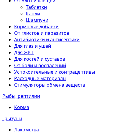
От блох и клещей
Таблетки
Капли
Шампуни
Кормовые добавки
От глистов и паразитов
Антибиотики и антисептики
Для глаз и ушей
Для ЖКТ
Для костей и суставов
От боли и воспалений
Успокоительные и контрацептивы
Расходные материалы
Стимуляторы обмена веществ
Рыбы, рептилии
Корма
Грызуны
Лакомства