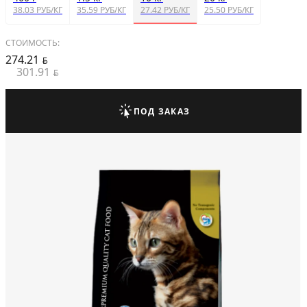
38.03 РУБ/КГ
35.59 РУБ/КГ
27.42 РУБ/КГ
25.50 РУБ/КГ
СТОИМОСТЬ:
274.21
BYN
301.91
BYN
ПОД ЗАКАЗ