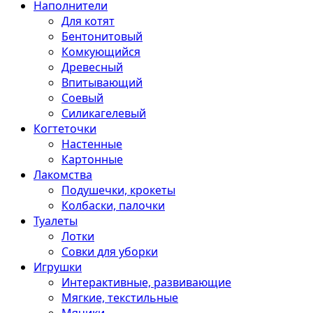
Наполнители
Для котят
Бентонитовый
Комкующийся
Древесный
Впитывающий
Соевый
Силикагелевый
Когтеточки
Настенные
Картонные
Лакомства
Подушечки, крокеты
Колбаски, палочки
Туалеты
Лотки
Совки для уборки
Игрушки
Интерактивные, развивающие
Мягкие, текстильные