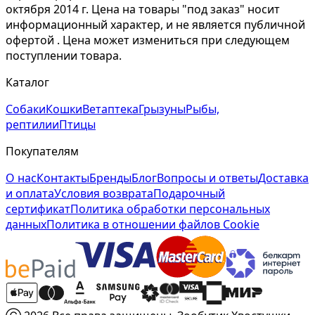
октября 2014 г. Цена на товары "под заказ" носит
информационный характер, и не является публичной
офертой . Цена может измениться при следующем
поступлении товара.
Каталог
Собаки
Кошки
Ветаптека
Грызуны
Рыбы,
рептилии
Птицы
Покупателям
О нас
Контакты
Бренды
Блог
Вопросы и ответы
Доставка
и оплата
Условия возврата
Подарочный
сертификат
Политика обработки персональных
данных
Политика в отношении файлов Cookie