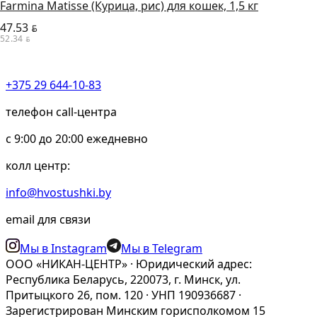
Farmina Matisse (Курица, рис) для кошек, 1,5 кг
47.53
BYN
52.34
BYN
+375 29 644-10-83
телефон call-центра
c 9:00 до 20:00 ежедневно
колл центр:
info@hvostushki.by
email для связи
Мы в Instagram
Мы в Telegram
ООО «НИКАН-ЦЕНТР» · Юридический адрес:
Республика Беларусь, 220073, г. Минск, ул.
Притыцкого 26, пом. 120 · УНП 190936687 ·
Зарегистрирован Минским горисполкомом 15