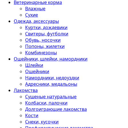
Ветеринарные корма
Влажные
Сухие
Одежда, аксессуары
Куртки, дождевики
Свитеры, футболки
Обувь, носочки
Попоны, жилетки
Комбинезоны
Ошейники, шлейки, намордники
Шлейки
Ошейники
Намордники, недоуздки
Адресники, медальоны
Лакомства
Сушеные натуральные
Колбаски, палочки
Долгоиграющие лакомства
Кости
Снеки, кусочки