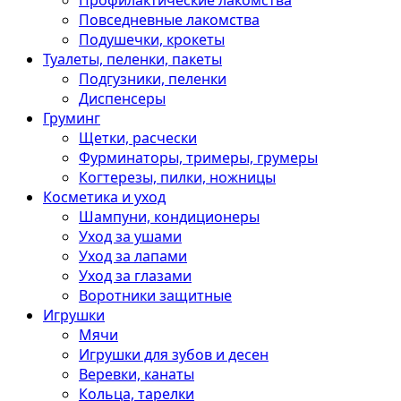
Профилактические лакомства
Повседневные лакомства
Подушечки, крокеты
Туалеты, пеленки, пакеты
Подгузники, пеленки
Диспенсеры
Груминг
Щетки, расчески
Фурминаторы, тримеры, грумеры
Когтерезы, пилки, ножницы
Косметика и уход
Шампуни, кондиционеры
Уход за ушами
Уход за лапами
Уход за глазами
Воротники защитные
Игрушки
Мячи
Игрушки для зубов и десен
Веревки, канаты
Кольца, тарелки