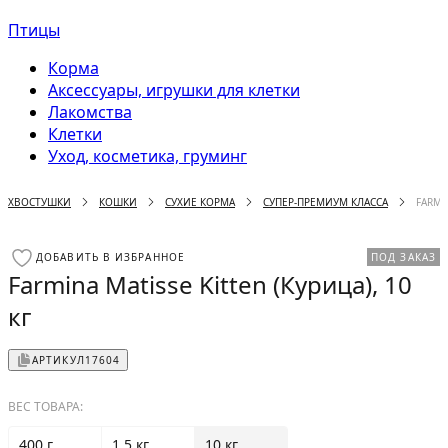
Птицы
Корма
Аксессуары, игрушки для клетки
Лакомства
Клетки
Уход, косметика, груминг
ХВОСТУШКИ
КОШКИ
СУХИЕ КОРМА
СУПЕР-ПРЕМИУМ КЛАССА
FARMI
ДОБАВИТЬ В ИЗБРАННОЕ
ПОД ЗАКАЗ
Farmina Matisse Kitten (Курица), 10
кг
АРТИКУЛ
17604
ВЕС ТОВАРА:
400 г
1.5 кг
10 кг