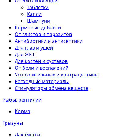
От блох и клещей
Таблетки
Капли
Шампуни
Кормовые добавки
От глистов и паразитов
Антибиотики и антисептики
Для глаз и ушей
Для ЖКТ
Для костей и суставов
От боли и воспалений
Успокоительные и контрацептивы
Расходные материалы
Стимуляторы обмена веществ
Рыбы, рептилии
Корма
Грызуны
Лакомства