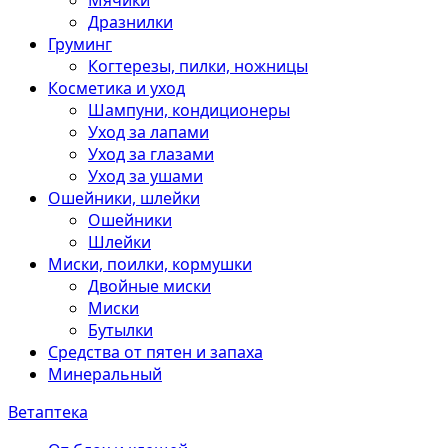
Мячики
Дразнилки
Груминг
Когтерезы, пилки, ножницы
Косметика и уход
Шампуни, кондиционеры
Уход за лапами
Уход за глазами
Уход за ушами
Ошейники, шлейки
Ошейники
Шлейки
Миски, поилки, кормушки
Двойные миски
Миски
Бутылки
Средства от пятен и запаха
Минеральный
Ветаптека