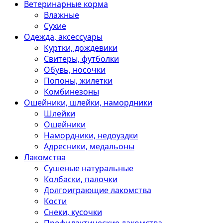
Ветеринарные корма
Влажные
Сухие
Одежда, аксессуары
Куртки, дождевики
Свитеры, футболки
Обувь, носочки
Попоны, жилетки
Комбинезоны
Ошейники, шлейки, намордники
Шлейки
Ошейники
Намордники, недоуздки
Адресники, медальоны
Лакомства
Сушеные натуральные
Колбаски, палочки
Долгоиграющие лакомства
Кости
Снеки, кусочки