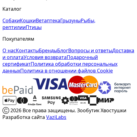
Каталог
Собаки
Кошки
Ветаптека
Грызуны
Рыбы,
рептилии
Птицы
Покупателям
О нас
Контакты
Бренды
Блог
Вопросы и ответы
Доставка
и оплата
Условия возврата
Подарочный
сертификат
Политика обработки персональных
данных
Политика в отношении файлов Cookie
Ⓒ 2026 Все права защищены. Зообутик Хвостушки
Разработка сайта
VaziLabs