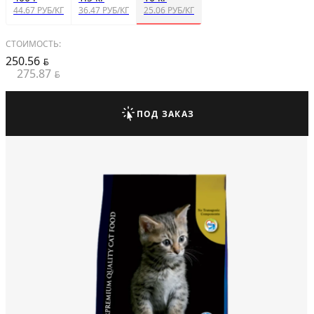
44.67 РУБ/КГ
36.47 РУБ/КГ
25.06 РУБ/КГ
СТОИМОСТЬ:
250.56
BYN
275.87
BYN
ПОД ЗАКАЗ