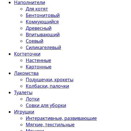
Наполнители
Для котят
Бентонитовый
Комкующийся
Древесный
Впитывающий
Соевый
Силикагелевый
Когтеточки
Настенные
Картонные
Лакомства
Подушечки, крокеты
Колбаски, палочки
Туалеты
Лотки
Совки для уборки
Игрушки
Интерактивные, развивающие
Мягкие, текстильные