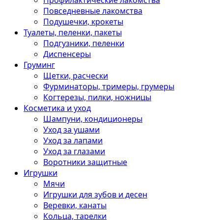
Профилактические лакомства
Повседневные лакомства
Подушечки, крокеты
Туалеты, пеленки, пакеты
Подгузники, пеленки
Диспенсеры
Груминг
Щетки, расчески
Фурминаторы, тримеры, грумеры
Когтерезы, пилки, ножницы
Косметика и уход
Шампуни, кондиционеры
Уход за ушами
Уход за лапами
Уход за глазами
Воротники защитные
Игрушки
Мячи
Игрушки для зубов и десен
Веревки, канаты
Кольца, тарелки