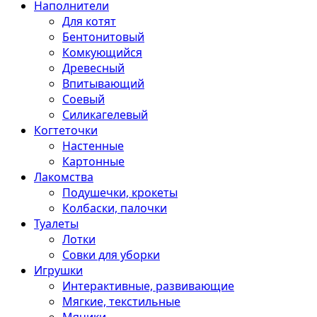
Наполнители
Для котят
Бентонитовый
Комкующийся
Древесный
Впитывающий
Соевый
Силикагелевый
Когтеточки
Настенные
Картонные
Лакомства
Подушечки, крокеты
Колбаски, палочки
Туалеты
Лотки
Совки для уборки
Игрушки
Интерактивные, развивающие
Мягкие, текстильные