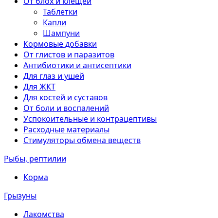
От блох и клещей
Таблетки
Капли
Шампуни
Кормовые добавки
От глистов и паразитов
Антибиотики и антисептики
Для глаз и ушей
Для ЖКТ
Для костей и суставов
От боли и воспалений
Успокоительные и контрацептивы
Расходные материалы
Стимуляторы обмена веществ
Рыбы, рептилии
Корма
Грызуны
Лакомства