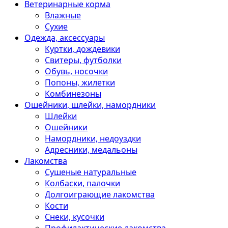
Ветеринарные корма
Влажные
Сухие
Одежда, аксессуары
Куртки, дождевики
Свитеры, футболки
Обувь, носочки
Попоны, жилетки
Комбинезоны
Ошейники, шлейки, намордники
Шлейки
Ошейники
Намордники, недоуздки
Адресники, медальоны
Лакомства
Сушеные натуральные
Колбаски, палочки
Долгоиграющие лакомства
Кости
Снеки, кусочки