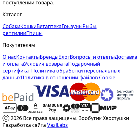
поступлении товара.
Каталог
Собаки
Кошки
Ветаптека
Грызуны
Рыбы,
рептилии
Птицы
Покупателям
О нас
Контакты
Бренды
Блог
Вопросы и ответы
Доставка
и оплата
Условия возврата
Подарочный
сертификат
Политика обработки персональных
данных
Политика в отношении файлов Cookie
Ⓒ 2026 Все права защищены. Зообутик Хвостушки
Разработка сайта
VaziLabs