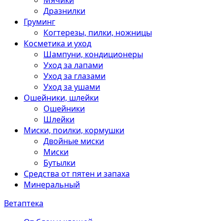
Мячики
Дразнилки
Груминг
Когтерезы, пилки, ножницы
Косметика и уход
Шампуни, кондиционеры
Уход за лапами
Уход за глазами
Уход за ушами
Ошейники, шлейки
Ошейники
Шлейки
Миски, поилки, кормушки
Двойные миски
Миски
Бутылки
Средства от пятен и запаха
Минеральный
Ветаптека