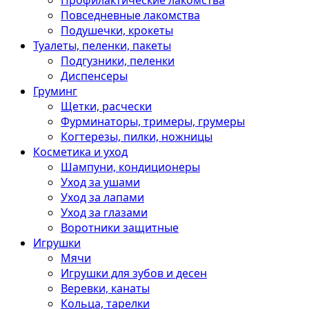
Профилактические лакомства
Повседневные лакомства
Подушечки, крокеты
Туалеты, пеленки, пакеты
Подгузники, пеленки
Диспенсеры
Груминг
Щетки, расчески
Фурминаторы, тримеры, грумеры
Когтерезы, пилки, ножницы
Косметика и уход
Шампуни, кондиционеры
Уход за ушами
Уход за лапами
Уход за глазами
Воротники защитные
Игрушки
Мячи
Игрушки для зубов и десен
Веревки, канаты
Кольца, тарелки