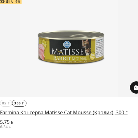
СКИДКА -9%
85 Г
300 Г
Farmina Консерва Matisse Cat Mousse (Кролик), 300 г
5.75
BYN
6.34
BYN