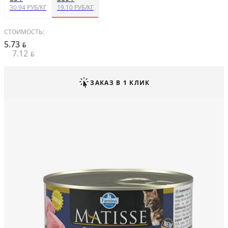
30.94 РУБ/КГ
19.10 РУБ/КГ
СТОИМОСТЬ:
5.73
BYN
7.12
BYN
ЗАКАЗ В 1 КЛИК