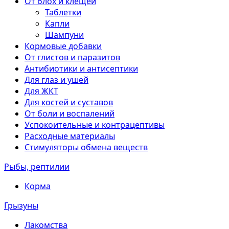
От блох и клещей
Таблетки
Капли
Шампуни
Кормовые добавки
От глистов и паразитов
Антибиотики и антисептики
Для глаз и ушей
Для ЖКТ
Для костей и суставов
От боли и воспалений
Успокоительные и контрацептивы
Расходные материалы
Стимуляторы обмена веществ
Рыбы, рептилии
Корма
Грызуны
Лакомства