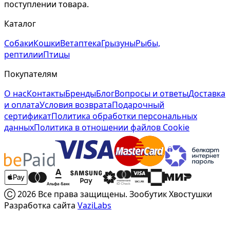
поступлении товара.
Каталог
Собаки
Кошки
Ветаптека
Грызуны
Рыбы,
рептилии
Птицы
Покупателям
О нас
Контакты
Бренды
Блог
Вопросы и ответы
Доставка
и оплата
Условия возврата
Подарочный
сертификат
Политика обработки персональных
данных
Политика в отношении файлов Cookie
Ⓒ 2026 Все права защищены. Зообутик Хвостушки
Разработка сайта
VaziLabs