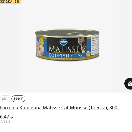
СКИДКА -9%
85 Г
300 Г
Farmina Консерва Matisse Cat Mousse (Треска), 300 г
6.47
BYN
7.12
BYN