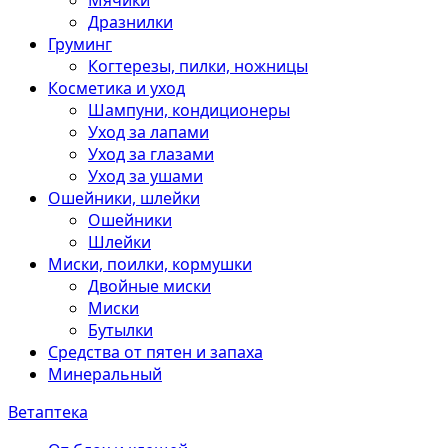
Мячики
Дразнилки
Груминг
Когтерезы, пилки, ножницы
Косметика и уход
Шампуни, кондиционеры
Уход за лапами
Уход за глазами
Уход за ушами
Ошейники, шлейки
Ошейники
Шлейки
Миски, поилки, кормушки
Двойные миски
Миски
Бутылки
Средства от пятен и запаха
Минеральный
Ветаптека