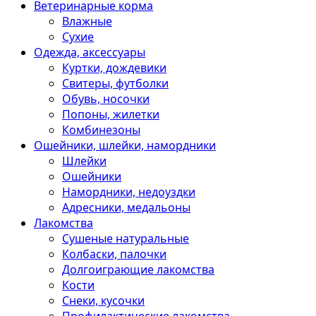
Ветеринарные корма
Влажные
Сухие
Одежда, аксессуары
Куртки, дождевики
Свитеры, футболки
Обувь, носочки
Попоны, жилетки
Комбинезоны
Ошейники, шлейки, намордники
Шлейки
Ошейники
Намордники, недоуздки
Адресники, медальоны
Лакомства
Сушеные натуральные
Колбаски, палочки
Долгоиграющие лакомства
Кости
Снеки, кусочки