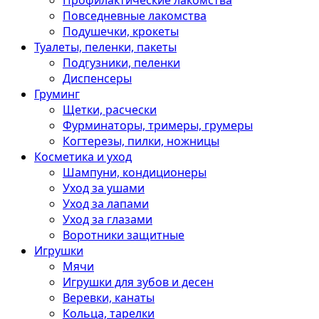
Профилактические лакомства
Повседневные лакомства
Подушечки, крокеты
Туалеты, пеленки, пакеты
Подгузники, пеленки
Диспенсеры
Груминг
Щетки, расчески
Фурминаторы, тримеры, грумеры
Когтерезы, пилки, ножницы
Косметика и уход
Шампуни, кондиционеры
Уход за ушами
Уход за лапами
Уход за глазами
Воротники защитные
Игрушки
Мячи
Игрушки для зубов и десен
Веревки, канаты
Кольца, тарелки