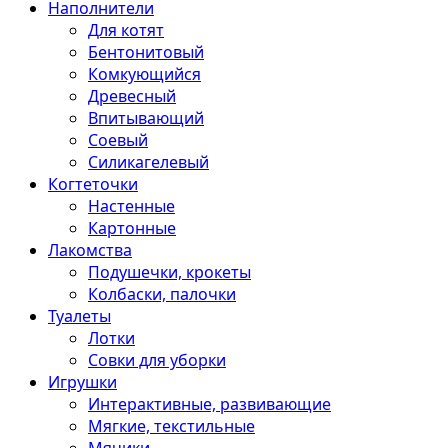
Наполнители
Для котят
Бентонитовый
Комкующийся
Древесный
Впитывающий
Соевый
Силикагелевый
Когтеточки
Настенные
Картонные
Лакомства
Подушечки, крокеты
Колбаски, палочки
Туалеты
Лотки
Совки для уборки
Игрушки
Интерактивные, развивающие
Мягкие, текстильные