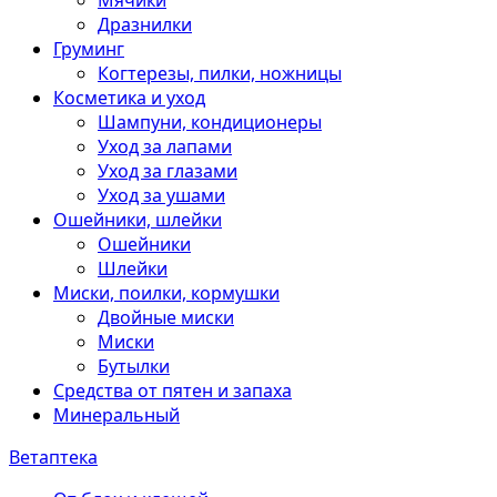
Мячики
Дразнилки
Груминг
Когтерезы, пилки, ножницы
Косметика и уход
Шампуни, кондиционеры
Уход за лапами
Уход за глазами
Уход за ушами
Ошейники, шлейки
Ошейники
Шлейки
Миски, поилки, кормушки
Двойные миски
Миски
Бутылки
Средства от пятен и запаха
Минеральный
Ветаптека