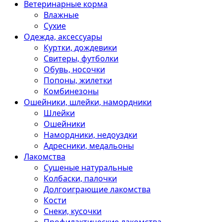
Ветеринарные корма
Влажные
Сухие
Одежда, аксессуары
Куртки, дождевики
Свитеры, футболки
Обувь, носочки
Попоны, жилетки
Комбинезоны
Ошейники, шлейки, намордники
Шлейки
Ошейники
Намордники, недоуздки
Адресники, медальоны
Лакомства
Сушеные натуральные
Колбаски, палочки
Долгоиграющие лакомства
Кости
Снеки, кусочки