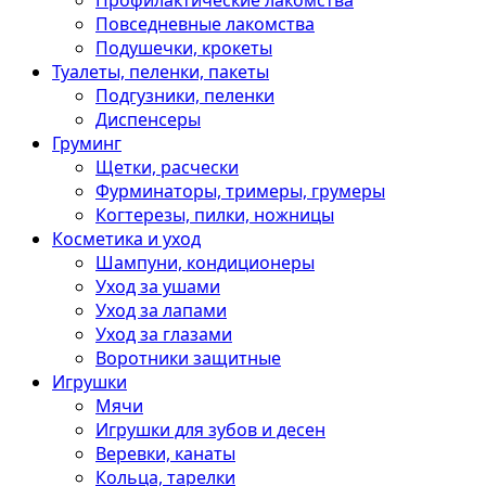
Профилактические лакомства
Повседневные лакомства
Подушечки, крокеты
Туалеты, пеленки, пакеты
Подгузники, пеленки
Диспенсеры
Груминг
Щетки, расчески
Фурминаторы, тримеры, грумеры
Когтерезы, пилки, ножницы
Косметика и уход
Шампуни, кондиционеры
Уход за ушами
Уход за лапами
Уход за глазами
Воротники защитные
Игрушки
Мячи
Игрушки для зубов и десен
Веревки, канаты
Кольца, тарелки