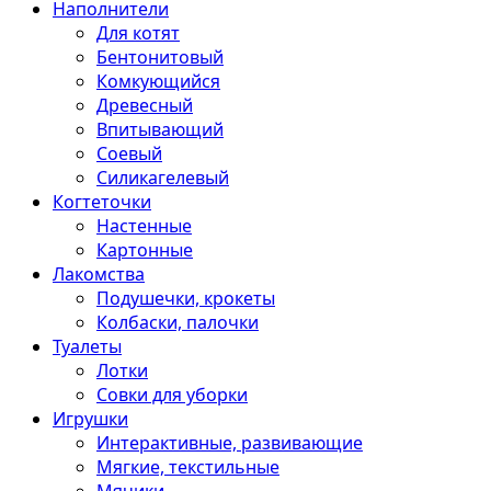
Наполнители
Для котят
Бентонитовый
Комкующийся
Древесный
Впитывающий
Соевый
Силикагелевый
Когтеточки
Настенные
Картонные
Лакомства
Подушечки, крокеты
Колбаски, палочки
Туалеты
Лотки
Совки для уборки
Игрушки
Интерактивные, развивающие
Мягкие, текстильные