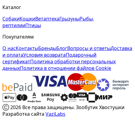
Каталог
Собаки
Кошки
Ветаптека
Грызуны
Рыбы,
рептилии
Птицы
Покупателям
О нас
Контакты
Бренды
Блог
Вопросы и ответы
Доставка
и оплата
Условия возврата
Подарочный
сертификат
Политика обработки персональных
данных
Политика в отношении файлов Cookie
Ⓒ 2026 Все права защищены. Зообутик Хвостушки
Разработка сайта
VaziLabs