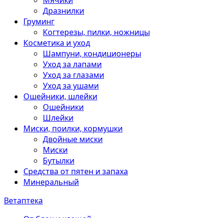
Мячики
Дразнилки
Груминг
Когтерезы, пилки, ножницы
Косметика и уход
Шампуни, кондиционеры
Уход за лапами
Уход за глазами
Уход за ушами
Ошейники, шлейки
Ошейники
Шлейки
Миски, поилки, кормушки
Двойные миски
Миски
Бутылки
Средства от пятен и запаха
Минеральный
Ветаптека