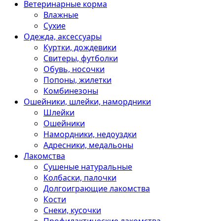
Ветеринарные корма
Влажные
Сухие
Одежда, аксессуары
Куртки, дождевики
Свитеры, футболки
Обувь, носочки
Попоны, жилетки
Комбинезоны
Ошейники, шлейки, намордники
Шлейки
Ошейники
Намордники, недоуздки
Адресники, медальоны
Лакомства
Сушеные натуральные
Колбаски, палочки
Долгоиграющие лакомства
Кости
Снеки, кусочки