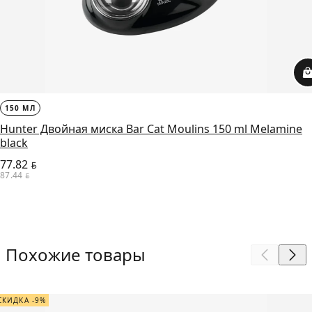
150 МЛ
Hunter Двойная миска Bar Cat Moulins 150 ml Melamine
black
77.82
BYN
87.44
BYN
Похожие товары
СКИДКА -9%