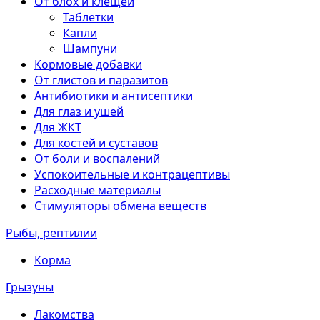
От блох и клещей
Таблетки
Капли
Шампуни
Кормовые добавки
От глистов и паразитов
Антибиотики и антисептики
Для глаз и ушей
Для ЖКТ
Для костей и суставов
От боли и воспалений
Успокоительные и контрацептивы
Расходные материалы
Стимуляторы обмена веществ
Рыбы, рептилии
Корма
Грызуны
Лакомства