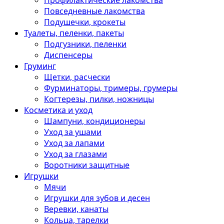
Профилактические лакомства
Повседневные лакомства
Подушечки, крокеты
Туалеты, пеленки, пакеты
Подгузники, пеленки
Диспенсеры
Груминг
Щетки, расчески
Фурминаторы, тримеры, грумеры
Когтерезы, пилки, ножницы
Косметика и уход
Шампуни, кондиционеры
Уход за ушами
Уход за лапами
Уход за глазами
Воротники защитные
Игрушки
Мячи
Игрушки для зубов и десен
Веревки, канаты
Кольца, тарелки