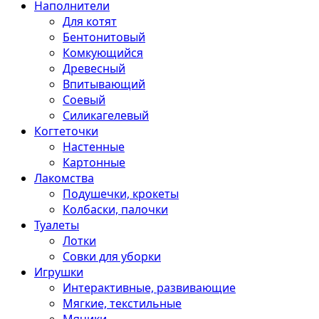
Наполнители
Для котят
Бентонитовый
Комкующийся
Древесный
Впитывающий
Соевый
Силикагелевый
Когтеточки
Настенные
Картонные
Лакомства
Подушечки, крокеты
Колбаски, палочки
Туалеты
Лотки
Совки для уборки
Игрушки
Интерактивные, развивающие
Мягкие, текстильные