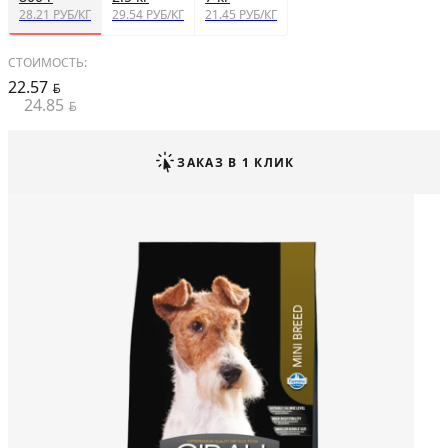
28.21 РУБ/КГ
29.54 РУБ/КГ
21.45 РУБ/КГ
СТОИМОСТЬ:
22.57
BYN
24.85
BYN
ЗАКАЗ В 1 КЛИК