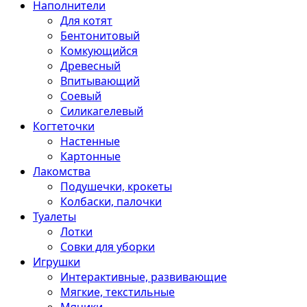
Наполнители
Для котят
Бентонитовый
Комкующийся
Древесный
Впитывающий
Соевый
Силикагелевый
Когтеточки
Настенные
Картонные
Лакомства
Подушечки, крокеты
Колбаски, палочки
Туалеты
Лотки
Совки для уборки
Игрушки
Интерактивные, развивающие
Мягкие, текстильные