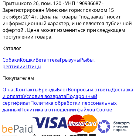
Притыцкого 26, пом. 120 · УНП 190936687 ·
Зарегистрирован Минским горисполкомом 15
октября 2014 г. Цена на товары "под заказ" носит
информационный характер, и не является публичной
офертой . Цена может измениться при следующем
поступлении товара.
Каталог
Собаки
Кошки
Ветаптека
Грызуны
Рыбы,
рептилии
Птицы
Покупателям
О нас
Контакты
Бренды
Блог
Вопросы и ответы
Доставка
и оплата
Условия возврата
Подарочный
сертификат
Политика обработки персональных
данных
Политика в отношении файлов Cookie