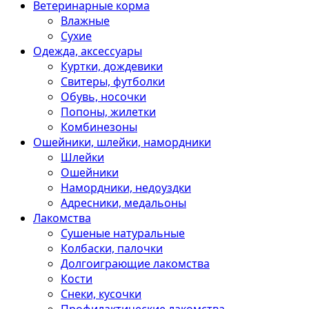
Ветеринарные корма
Влажные
Сухие
Одежда, аксессуары
Куртки, дождевики
Свитеры, футболки
Обувь, носочки
Попоны, жилетки
Комбинезоны
Ошейники, шлейки, намордники
Шлейки
Ошейники
Намордники, недоуздки
Адресники, медальоны
Лакомства
Сушеные натуральные
Колбаски, палочки
Долгоиграющие лакомства
Кости
Снеки, кусочки