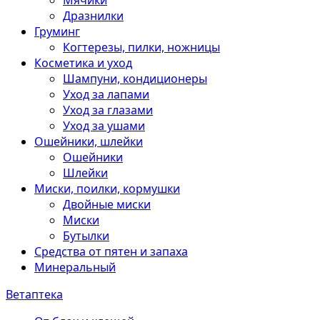
Мячики
Дразнилки
Груминг
Когтерезы, пилки, ножницы
Косметика и уход
Шампуни, кондиционеры
Уход за лапами
Уход за глазами
Уход за ушами
Ошейники, шлейки
Ошейники
Шлейки
Миски, поилки, кормушки
Двойные миски
Миски
Бутылки
Средства от пятен и запаха
Минеральный
Ветаптека