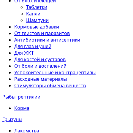
От блох и клещей
Таблетки
Капли
Шампуни
Кормовые добавки
От глистов и паразитов
Антибиотики и антисептики
Для глаз и ушей
Для ЖКТ
Для костей и суставов
От боли и воспалений
Успокоительные и контрацептивы
Расходные материалы
Стимуляторы обмена веществ
Рыбы, рептилии
Корма
Грызуны
Лакомства