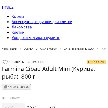
Птицы
Корма
Аксессуары, игрушки для клетки
Лакомства
Клетки
Уход, косметика, груминг
ХВОСТУШКИ
СОБАКИ
СУХИЕ КОРМА
СУПЕР-ПРЕМИУМ КЛАССА
FARMI
ДОБАВИТЬ В ИЗБРАННОЕ
СКИДКА -9%
Farmina Cibau Adult Mini (Курица,
рыба), 800 г
АРТИКУЛ
30856
ВЕС ТОВАРА:
800 г
2.5 кг
7 кг