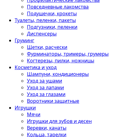
Профилактические лакомства
Повседневные лакомства
Подушечки, крокеты
Туалеты, пеленки, пакеты
Подгузники, пеленки
Диспенсеры
Груминг
Щетки, расчески
Фурминаторы, тримеры, грумеры
Когтерезы, пилки, ножницы
Косметика и уход
Шампуни, кондиционеры
Уход за ушами
Уход за лапами
Уход за глазами
Воротники защитные
Игрушки
Мячи
Игрушки для зубов и десен
Веревки, канаты
Кольца, тарелки