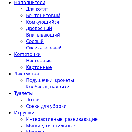
Наполнители
Для котят
Бентонитовый
Комкующийся
Древесный
Впитывающий
Соевый
Силикагелевый
Когтеточки
Настенные
Картонные
Лакомства
Подушечки, крокеты
Колбаски, палочки
Туалеты
Лотки
Совки для уборки
Игрушки
Интерактивные, развивающие
Мягкие, текстильные