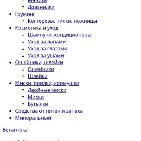
Мячики
Дразнилки
Груминг
Когтерезы, пилки, ножницы
Косметика и уход
Шампуни, кондиционеры
Уход за лапами
Уход за глазами
Уход за ушами
Ошейники, шлейки
Ошейники
Шлейки
Миски, поилки, кормушки
Двойные миски
Миски
Бутылки
Средства от пятен и запаха
Минеральный
Ветаптека