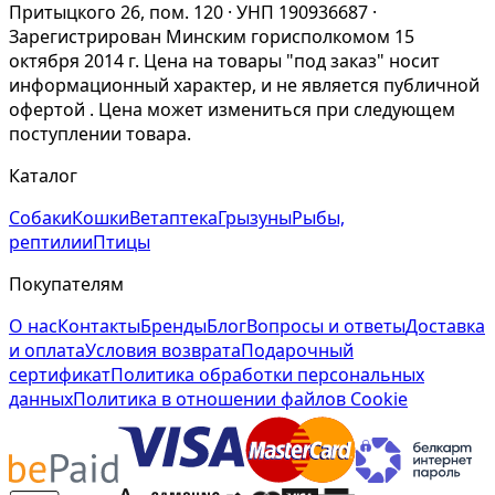
Притыцкого 26, пом. 120 · УНП 190936687 ·
Зарегистрирован Минским горисполкомом 15
октября 2014 г. Цена на товары "под заказ" носит
информационный характер, и не является публичной
офертой . Цена может измениться при следующем
поступлении товара.
Каталог
Собаки
Кошки
Ветаптека
Грызуны
Рыбы,
рептилии
Птицы
Покупателям
О нас
Контакты
Бренды
Блог
Вопросы и ответы
Доставка
и оплата
Условия возврата
Подарочный
сертификат
Политика обработки персональных
данных
Политика в отношении файлов Cookie