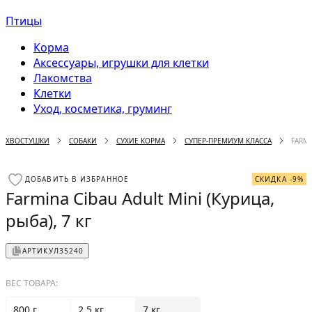
Птицы
Корма
Аксессуары, игрушки для клетки
Лакомства
Клетки
Уход, косметика, груминг
ХВОСТУШКИ
СОБАКИ
СУХИЕ КОРМА
СУПЕР-ПРЕМИУМ КЛАССА
FARMI
ДОБАВИТЬ В ИЗБРАННОЕ
СКИДКА -9%
Farmina Cibau Adult Mini (Курица,
рыба), 7 кг
АРТИКУЛ
35240
ВЕС ТОВАРА:
800 г
2.5 кг
7 кг