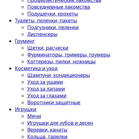
Профилактические лакомства
Повседневные лакомства
Подушечки, крокеты
Туалеты, пеленки, пакеты
Подгузники, пеленки
Диспенсеры
Груминг
Щетки, расчески
Фурминаторы, тримеры, грумеры
Когтерезы, пилки, ножницы
Косметика и уход
Шампуни, кондиционеры
Уход за ушами
Уход за лапами
Уход за глазами
Воротники защитные
Игрушки
Мячи
Игрушки для зубов и десен
Веревки, канаты
Кольца, тарелки