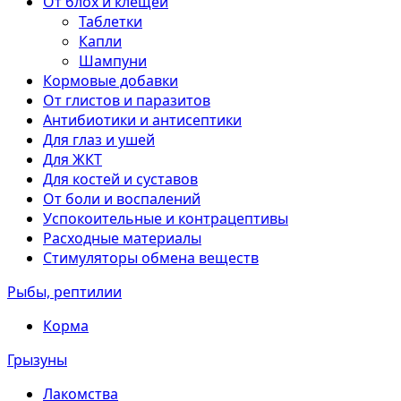
От блох и клещей
Таблетки
Капли
Шампуни
Кормовые добавки
От глистов и паразитов
Антибиотики и антисептики
Для глаз и ушей
Для ЖКТ
Для костей и суставов
От боли и воспалений
Успокоительные и контрацептивы
Расходные материалы
Стимуляторы обмена веществ
Рыбы, рептилии
Корма
Грызуны
Лакомства