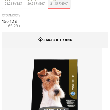
28.21 РУБ/КГ
29.54 РУБ/КГ
21.45 РУБ/КГ
СТОИМОСТЬ:
150.12
BYN
165.29
BYN
ЗАКАЗ В 1 КЛИК