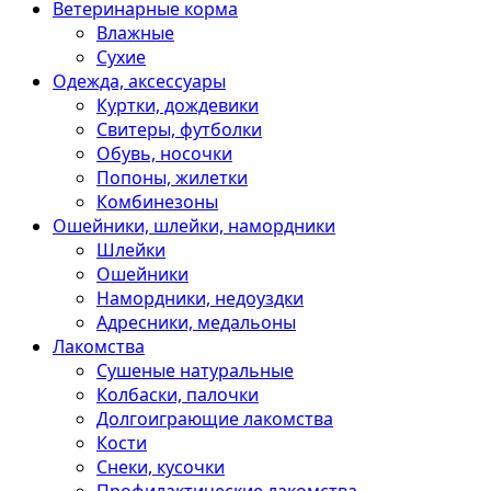
Ветеринарные корма
Влажные
Сухие
Одежда, аксессуары
Куртки, дождевики
Свитеры, футболки
Обувь, носочки
Попоны, жилетки
Комбинезоны
Ошейники, шлейки, намордники
Шлейки
Ошейники
Намордники, недоуздки
Адресники, медальоны
Лакомства
Сушеные натуральные
Колбаски, палочки
Долгоиграющие лакомства
Кости
Снеки, кусочки