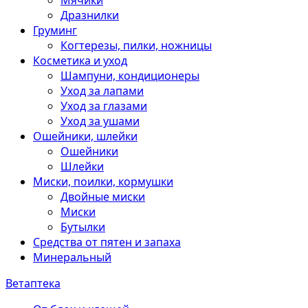
Мячики
Дразнилки
Груминг
Когтерезы, пилки, ножницы
Косметика и уход
Шампуни, кондиционеры
Уход за лапами
Уход за глазами
Уход за ушами
Ошейники, шлейки
Ошейники
Шлейки
Миски, поилки, кормушки
Двойные миски
Миски
Бутылки
Средства от пятен и запаха
Минеральный
Ветаптека