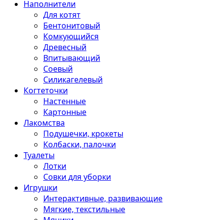
Наполнители
Для котят
Бентонитовый
Комкующийся
Древесный
Впитывающий
Соевый
Силикагелевый
Когтеточки
Настенные
Картонные
Лакомства
Подушечки, крокеты
Колбаски, палочки
Туалеты
Лотки
Совки для уборки
Игрушки
Интерактивные, развивающие
Мягкие, текстильные