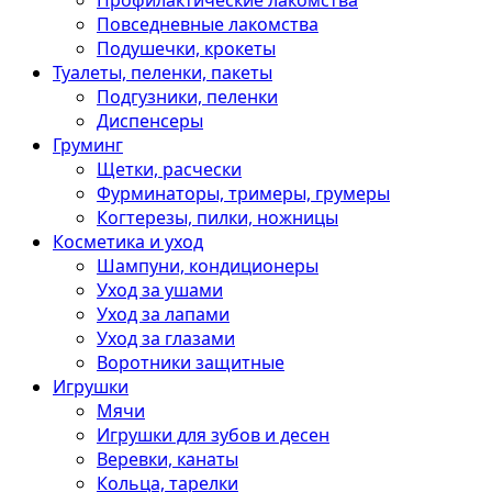
Профилактические лакомства
Повседневные лакомства
Подушечки, крокеты
Туалеты, пеленки, пакеты
Подгузники, пеленки
Диспенсеры
Груминг
Щетки, расчески
Фурминаторы, тримеры, грумеры
Когтерезы, пилки, ножницы
Косметика и уход
Шампуни, кондиционеры
Уход за ушами
Уход за лапами
Уход за глазами
Воротники защитные
Игрушки
Мячи
Игрушки для зубов и десен
Веревки, канаты
Кольца, тарелки