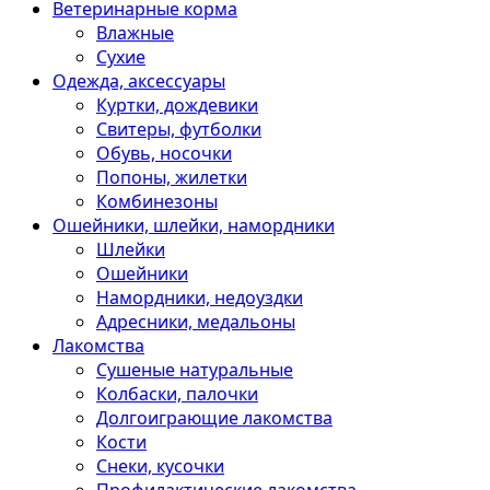
Ветеринарные корма
Влажные
Сухие
Одежда, аксессуары
Куртки, дождевики
Свитеры, футболки
Обувь, носочки
Попоны, жилетки
Комбинезоны
Ошейники, шлейки, намордники
Шлейки
Ошейники
Намордники, недоуздки
Адресники, медальоны
Лакомства
Сушеные натуральные
Колбаски, палочки
Долгоиграющие лакомства
Кости
Снеки, кусочки