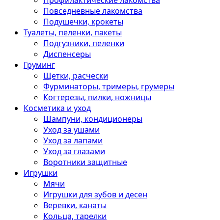
Профилактические лакомства
Повседневные лакомства
Подушечки, крокеты
Туалеты, пеленки, пакеты
Подгузники, пеленки
Диспенсеры
Груминг
Щетки, расчески
Фурминаторы, тримеры, грумеры
Когтерезы, пилки, ножницы
Косметика и уход
Шампуни, кондиционеры
Уход за ушами
Уход за лапами
Уход за глазами
Воротники защитные
Игрушки
Мячи
Игрушки для зубов и десен
Веревки, канаты
Кольца, тарелки