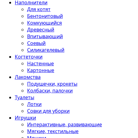
Наполнители
Для котят
Бентонитовый
Комкующийся
Древесный
Впитывающий
Соевый
Силикагелевый
Когтеточки
Настенные
Картонные
Лакомства
Подушечки, крокеты
Колбаски, палочки
Туалеты
Лотки
Совки для уборки
Игрушки
Интерактивные, развивающие
Мягкие, текстильные