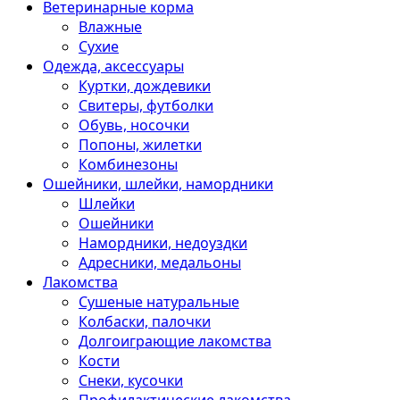
Ветеринарные корма
Влажные
Сухие
Одежда, аксессуары
Куртки, дождевики
Свитеры, футболки
Обувь, носочки
Попоны, жилетки
Комбинезоны
Ошейники, шлейки, намордники
Шлейки
Ошейники
Намордники, недоуздки
Адресники, медальоны
Лакомства
Сушеные натуральные
Колбаски, палочки
Долгоиграющие лакомства
Кости
Снеки, кусочки