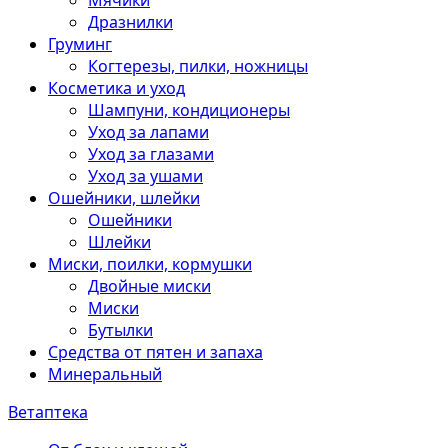
Мячики
Дразнилки
Груминг
Когтерезы, пилки, ножницы
Косметика и уход
Шампуни, кондиционеры
Уход за лапами
Уход за глазами
Уход за ушами
Ошейники, шлейки
Ошейники
Шлейки
Миски, поилки, кормушки
Двойные миски
Миски
Бутылки
Средства от пятен и запаха
Минеральный
Ветаптека