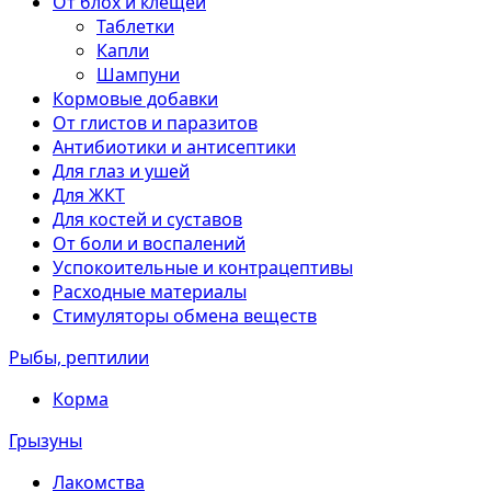
От блох и клещей
Таблетки
Капли
Шампуни
Кормовые добавки
От глистов и паразитов
Антибиотики и антисептики
Для глаз и ушей
Для ЖКТ
Для костей и суставов
От боли и воспалений
Успокоительные и контрацептивы
Расходные материалы
Стимуляторы обмена веществ
Рыбы, рептилии
Корма
Грызуны
Лакомства