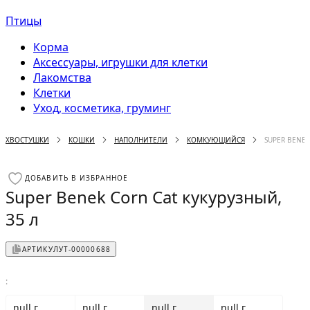
Птицы
Корма
Аксессуары, игрушки для клетки
Лакомства
Клетки
Уход, косметика, груминг
ХВОСТУШКИ
КОШКИ
НАПОЛНИТЕЛИ
КОМКУЮЩИЙСЯ
SUPER BENEK
ДОБАВИТЬ В ИЗБРАННОЕ
Super Benek Corn Cat кукурузный,
35 л
АРТИКУЛ
УТ-00000688
:
null г
null г
null г
null г