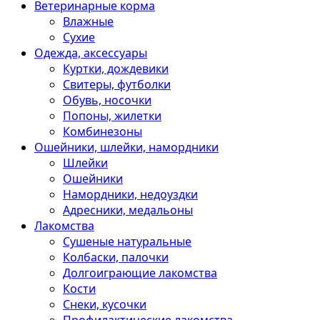
Ветеринарные корма
Влажные
Сухие
Одежда, аксессуары
Куртки, дождевики
Свитеры, футболки
Обувь, носочки
Попоны, жилетки
Комбинезоны
Ошейники, шлейки, намордники
Шлейки
Ошейники
Намордники, недоуздки
Адресники, медальоны
Лакомства
Сушеные натуральные
Колбаски, палочки
Долгоиграющие лакомства
Кости
Снеки, кусочки