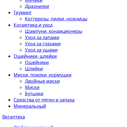
Мячики
Дразнилки
Груминг
Когтерезы, пилки, ножницы
Косметика и уход
Шампуни, кондиционеры
Уход за лапами
Уход за глазами
Уход за ушами
Ошейники, шлейки
Ошейники
Шлейки
Миски, поилки, кормушки
Двойные миски
Миски
Бутылки
Средства от пятен и запаха
Минеральный
Ветаптека