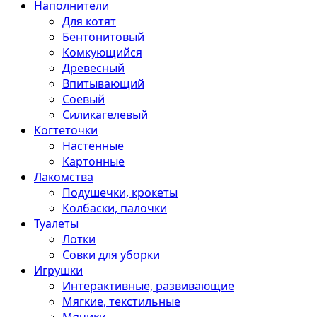
Наполнители
Для котят
Бентонитовый
Комкующийся
Древесный
Впитывающий
Соевый
Силикагелевый
Когтеточки
Настенные
Картонные
Лакомства
Подушечки, крокеты
Колбаски, палочки
Туалеты
Лотки
Совки для уборки
Игрушки
Интерактивные, развивающие
Мягкие, текстильные