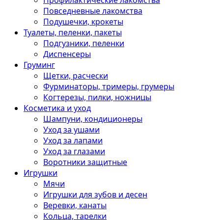
Профилактические лакомства
Повседневные лакомства
Подушечки, крокеты
Туалеты, пеленки, пакеты
Подгузники, пеленки
Диспенсеры
Груминг
Щетки, расчески
Фурминаторы, тримеры, грумеры
Когтерезы, пилки, ножницы
Косметика и уход
Шампуни, кондиционеры
Уход за ушами
Уход за лапами
Уход за глазами
Воротники защитные
Игрушки
Мячи
Игрушки для зубов и десен
Веревки, канаты
Кольца, тарелки