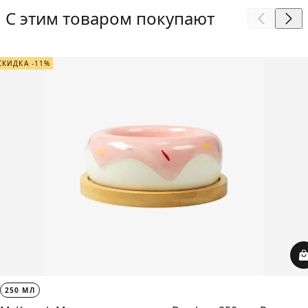
С этим товаром покупают
СКИДКА -11%
250 МЛ