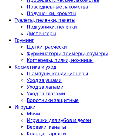
Профилактические лакомства
Повседневные лакомства
Подушечки, крокеты
Туалеты, пеленки, пакеты
Подгузники, пеленки
Диспенсеры
Груминг
Щетки, расчески
Фурминаторы, тримеры, грумеры
Когтерезы, пилки, ножницы
Косметика и уход
Шампуни, кондиционеры
Уход за ушами
Уход за лапами
Уход за глазами
Воротники защитные
Игрушки
Мячи
Игрушки для зубов и десен
Веревки, канаты
Кольца, тарелки