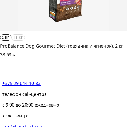
2 КГ
12 КГ
ProBalance Dog Gourmet Diet (говядина и ягненок), 2 кг
33.63
BYN
+375 29 644-10-83
телефон call-центра
c 9:00 до 20:00 ежедневно
колл центр:
info@hvostushki.by