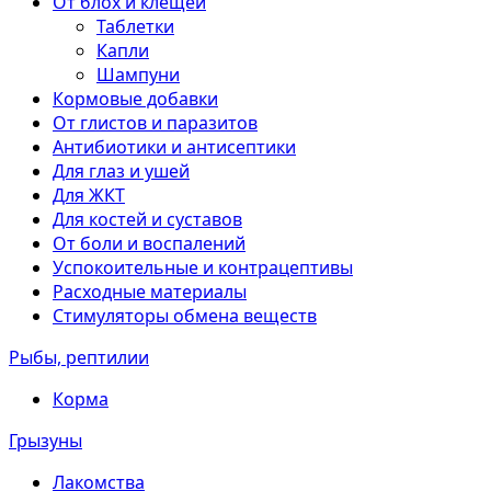
От блох и клещей
Таблетки
Капли
Шампуни
Кормовые добавки
От глистов и паразитов
Антибиотики и антисептики
Для глаз и ушей
Для ЖКТ
Для костей и суставов
От боли и воспалений
Успокоительные и контрацептивы
Расходные материалы
Стимуляторы обмена веществ
Рыбы, рептилии
Корма
Грызуны
Лакомства