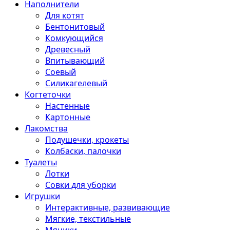
Наполнители
Для котят
Бентонитовый
Комкующийся
Древесный
Впитывающий
Соевый
Силикагелевый
Когтеточки
Настенные
Картонные
Лакомства
Подушечки, крокеты
Колбаски, палочки
Туалеты
Лотки
Совки для уборки
Игрушки
Интерактивные, развивающие
Мягкие, текстильные