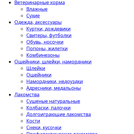
Ветеринарные корма
Влажные
Сухие
Одежда, аксессуары
Куртки, дождевики
Свитеры, футболки
Обувь, носочки
Попоны, жилетки
Комбинезоны
Ошейники, шлейки, намордники
Шлейки
Ошейники
Намордники, недоуздки
Адресники, медальоны
Лакомства
Сушеные натуральные
Колбаски, палочки
Долгоиграющие лакомства
Кости
Снеки, кусочки