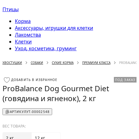
Птицы
Корма
Аксессуары, игрушки для клетки
Лакомства
Клетки
Уход, косметика, груминг
ХВОСТУШКИ
СОБАКИ
СУХИЕ КОРМА
ПРЕМИУМ КЛАССА
PROBALANCE 
ДОБАВИТЬ В ИЗБРАННОЕ
ПОД ЗАКАЗ
ProBalance Dog Gourmet Diet
(говядина и ягненок), 2 кг
АРТИКУЛ
УТ-00002548
ВЕС ТОВАРА:
2 кг
12 кг