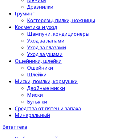
Мячики
Дразнилки
Груминг
Когтерезы, пилки, ножницы
Косметика и уход
Шампуни, кондиционеры
Уход за лапами
Уход за глазами
Уход за ушами
Ошейники, шлейки
Ошейники
Шлейки
Миски, поилки, кормушки
Двойные миски
Миски
Бутылки
Средства от пятен и запаха
Минеральный
Ветаптека