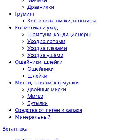
Мячики
Дразнилки
Груминг
Когтерезы, пилки, ножницы
Косметика и уход
Шампуни, кондиционеры
Уход за лапами
Уход за глазами
Уход за ушами
Ошейники, шлейки
Ошейники
Шлейки
Миски, поилки, кормушки
Двойные миски
Миски
Бутылки
Средства от пятен и запаха
Минеральный
Ветаптека