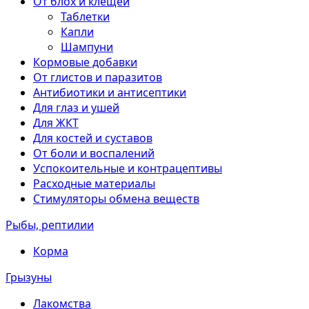
От блох и клещей
Таблетки
Капли
Шампуни
Кормовые добавки
От глистов и паразитов
Антибиотики и антисептики
Для глаз и ушей
Для ЖКТ
Для костей и суставов
От боли и воспалений
Успокоительные и контрацептивы
Расходные материалы
Стимуляторы обмена веществ
Рыбы, рептилии
Корма
Грызуны
Лакомства