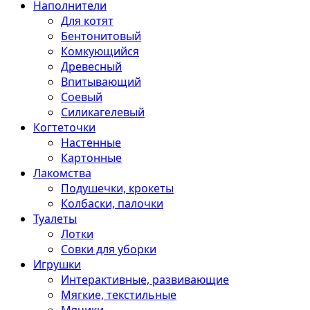
Наполнители
Для котят
Бентонитовый
Комкующийся
Древесный
Впитывающий
Соевый
Силикагелевый
Когтеточки
Настенные
Картонные
Лакомства
Подушечки, крокеты
Колбаски, палочки
Туалеты
Лотки
Совки для уборки
Игрушки
Интерактивные, развивающие
Мягкие, текстильные