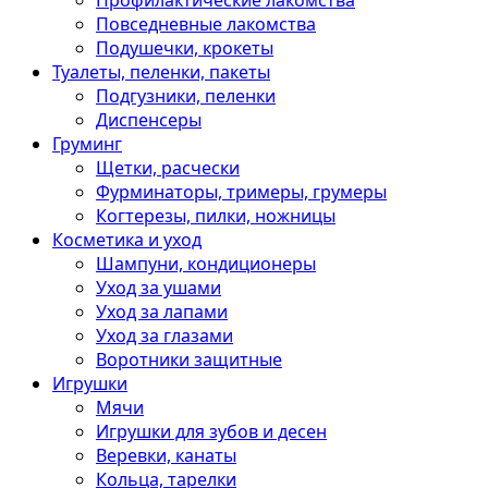
Профилактические лакомства
Повседневные лакомства
Подушечки, крокеты
Туалеты, пеленки, пакеты
Подгузники, пеленки
Диспенсеры
Груминг
Щетки, расчески
Фурминаторы, тримеры, грумеры
Когтерезы, пилки, ножницы
Косметика и уход
Шампуни, кондиционеры
Уход за ушами
Уход за лапами
Уход за глазами
Воротники защитные
Игрушки
Мячи
Игрушки для зубов и десен
Веревки, канаты
Кольца, тарелки