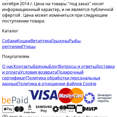
октября 2014 г. Цена на товары "под заказ" носит
информационный характер, и не является публичной
офертой . Цена может измениться при следующем
поступлении товара.
Каталог
Собаки
Кошки
Ветаптека
Грызуны
Рыбы,
рептилии
Птицы
Покупателям
О нас
Контакты
Бренды
Блог
Вопросы и ответы
Доставка
и оплата
Условия возврата
Подарочный
сертификат
Политика обработки персональных
данных
Политика в отношении файлов Cookie