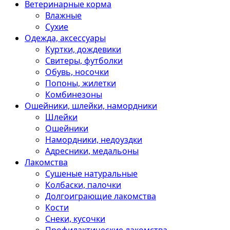
Ветеринарные корма
Влажные
Сухие
Одежда, аксессуары
Куртки, дождевики
Свитеры, футболки
Обувь, носочки
Попоны, жилетки
Комбинезоны
Ошейники, шлейки, намордники
Шлейки
Ошейники
Намордники, недоуздки
Адресники, медальоны
Лакомства
Сушеные натуральные
Колбаски, палочки
Долгоиграющие лакомства
Кости
Снеки, кусочки