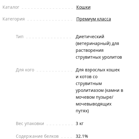
Каталог
Кошки
Категория
Премиум класса
Тип
Диетический
(ветеринарный) для
растворения
струвитных уролитов
Для кого
Для взрослых кошек
и котов со
струвитным
уролитиазом (камни в
мочевом пузыре/
мочевыводящих
путях)
Вес упаковки
3 кг
Содержание белков
32.1%