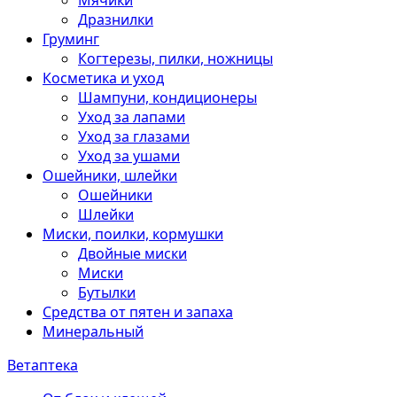
Мячики
Дразнилки
Груминг
Когтерезы, пилки, ножницы
Косметика и уход
Шампуни, кондиционеры
Уход за лапами
Уход за глазами
Уход за ушами
Ошейники, шлейки
Ошейники
Шлейки
Миски, поилки, кормушки
Двойные миски
Миски
Бутылки
Средства от пятен и запаха
Минеральный
Ветаптека