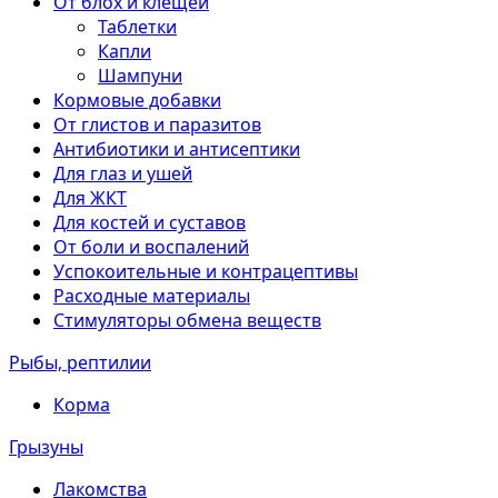
От блох и клещей
Таблетки
Капли
Шампуни
Кормовые добавки
От глистов и паразитов
Антибиотики и антисептики
Для глаз и ушей
Для ЖКТ
Для костей и суставов
От боли и воспалений
Успокоительные и контрацептивы
Расходные материалы
Стимуляторы обмена веществ
Рыбы, рептилии
Корма
Грызуны
Лакомства