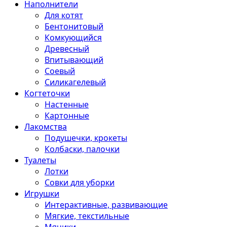
Наполнители
Для котят
Бентонитовый
Комкующийся
Древесный
Впитывающий
Соевый
Силикагелевый
Когтеточки
Настенные
Картонные
Лакомства
Подушечки, крокеты
Колбаски, палочки
Туалеты
Лотки
Совки для уборки
Игрушки
Интерактивные, развивающие
Мягкие, текстильные