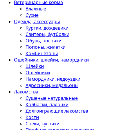
Ветеринарные корма
Влажные
Сухие
Одежда, аксессуары
Куртки, дождевики
Свитеры, футболки
Обувь, носочки
Попоны, жилетки
Комбинезоны
Ошейники, шлейки, намордники
Шлейки
Ошейники
Намордники, недоуздки
Адресники, медальоны
Лакомства
Сушеные натуральные
Колбаски, палочки
Долгоиграющие лакомства
Кости
Снеки, кусочки