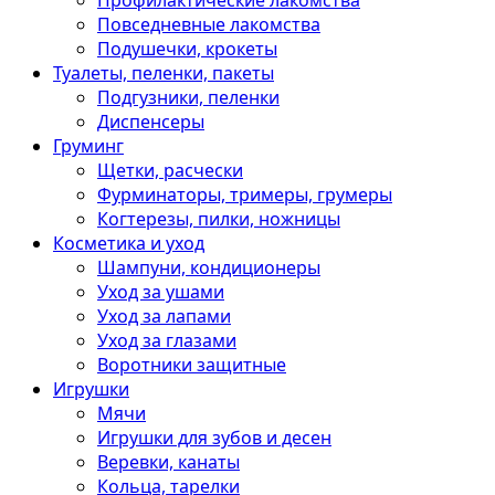
Профилактические лакомства
Повседневные лакомства
Подушечки, крокеты
Туалеты, пеленки, пакеты
Подгузники, пеленки
Диспенсеры
Груминг
Щетки, расчески
Фурминаторы, тримеры, грумеры
Когтерезы, пилки, ножницы
Косметика и уход
Шампуни, кондиционеры
Уход за ушами
Уход за лапами
Уход за глазами
Воротники защитные
Игрушки
Мячи
Игрушки для зубов и десен
Веревки, канаты
Кольца, тарелки