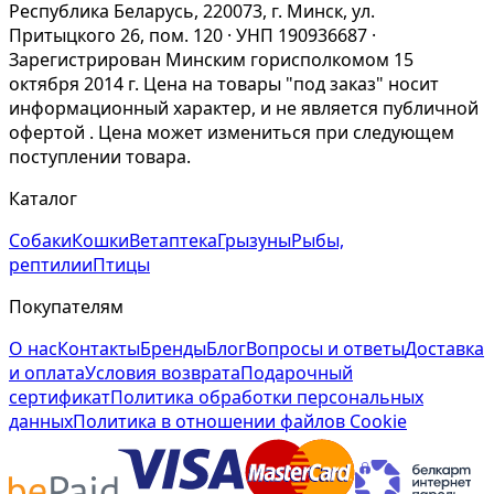
Республика Беларусь, 220073, г. Минск, ул.
Притыцкого 26, пом. 120 · УНП 190936687 ·
Зарегистрирован Минским горисполкомом 15
октября 2014 г. Цена на товары "под заказ" носит
информационный характер, и не является публичной
офертой . Цена может измениться при следующем
поступлении товара.
Каталог
Собаки
Кошки
Ветаптека
Грызуны
Рыбы,
рептилии
Птицы
Покупателям
О нас
Контакты
Бренды
Блог
Вопросы и ответы
Доставка
и оплата
Условия возврата
Подарочный
сертификат
Политика обработки персональных
данных
Политика в отношении файлов Cookie