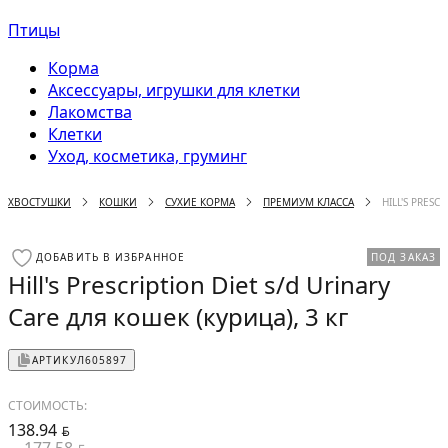
Птицы
Корма
Аксессуары, игрушки для клетки
Лакомства
Клетки
Уход, косметика, груминг
ХВОСТУШКИ
КОШКИ
СУХИЕ КОРМА
ПРЕМИУМ КЛАССА
HILL'S PRESC
ДОБАВИТЬ В ИЗБРАННОЕ
ПОД ЗАКАЗ
Hill's Prescription Diet s/d Urinary
Care для кошек (курица), 3 кг
АРТИКУЛ
605897
СТОИМОСТЬ:
138.94
BYN