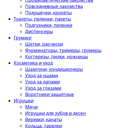
Профилактические лакомства
Повседневные лакомства
Подушечки, крокеты
Туалеты, пеленки, пакеты
Подгузники, пеленки
Диспенсеры
Груминг
Щетки, расчески
Фурминаторы, тримеры, грумеры
Когтерезы, пилки, ножницы
Косметика и уход
Шампуни, кондиционеры
Уход за ушами
Уход за лапами
Уход за глазами
Воротники защитные
Игрушки
Мячи
Игрушки для зубов и десен
Веревки, канаты
Кольца, тарелки