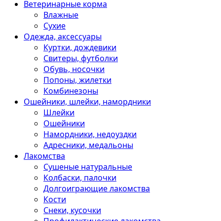
Ветеринарные корма
Влажные
Сухие
Одежда, аксессуары
Куртки, дождевики
Свитеры, футболки
Обувь, носочки
Попоны, жилетки
Комбинезоны
Ошейники, шлейки, намордники
Шлейки
Ошейники
Намордники, недоуздки
Адресники, медальоны
Лакомства
Сушеные натуральные
Колбаски, палочки
Долгоиграющие лакомства
Кости
Снеки, кусочки