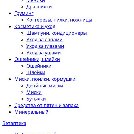
Мячики
Дразнилки
Груминг
Когтерезы, пилки, ножницы
Косметика и уход
Шампуни, кондиционеры
Уход за лапами
Уход за глазами
Уход за ушами
Ошейники, шлейки
Ошейники
Шлейки
Миски, поилки, кормушки
Двойные миски
Миски
Бутылки
Средства от пятен и запаха
Минеральный
Ветаптека