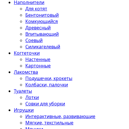
Наполнители
Для котят
Бентонитовый
Комкующийся
Древесный
Впитывающий
Соевый
Силикагелевый
Когтеточки
Настенные
Картонные
Лакомства
Подушечки, крокеты
Колбаски, палочки
Туалеты
Лотки
Совки для уборки
Игрушки
Интерактивные, развивающие
Мягкие, текстильные