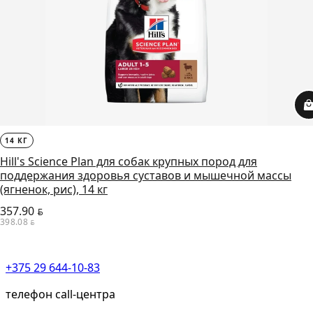
14 КГ
Hill's Science Plan для собак крупных пород для
поддержания здоровья суставов и мышечной массы
(ягненок, рис), 14 кг
357.90
BYN
398.08
BYN
+375 29 644-10-83
телефон call-центра