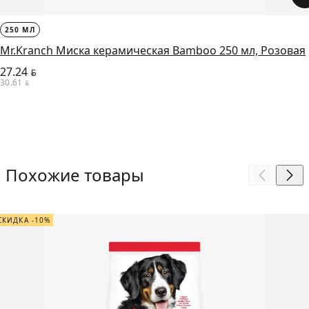
250 МЛ
Mr.Kranch Миска керамическая Bamboo 250 мл, Розовая
27.24
BYN
30.61
BYN
Похожие товары
СКИДКА -10%