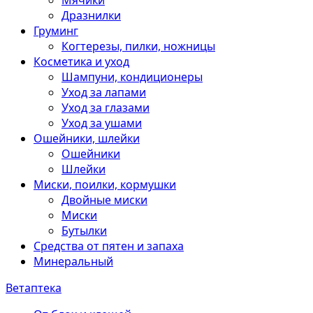
Мячики
Дразнилки
Груминг
Когтерезы, пилки, ножницы
Косметика и уход
Шампуни, кондиционеры
Уход за лапами
Уход за глазами
Уход за ушами
Ошейники, шлейки
Ошейники
Шлейки
Миски, поилки, кормушки
Двойные миски
Миски
Бутылки
Средства от пятен и запаха
Минеральный
Ветаптека