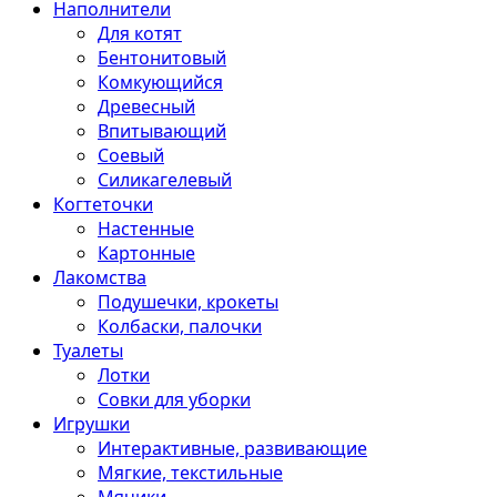
Наполнители
Для котят
Бентонитовый
Комкующийся
Древесный
Впитывающий
Соевый
Силикагелевый
Когтеточки
Настенные
Картонные
Лакомства
Подушечки, крокеты
Колбаски, палочки
Туалеты
Лотки
Совки для уборки
Игрушки
Интерактивные, развивающие
Мягкие, текстильные