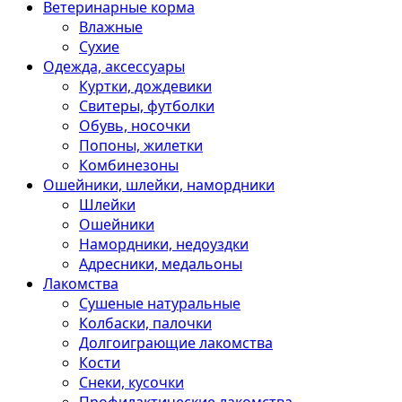
Ветеринарные корма
Влажные
Сухие
Одежда, аксессуары
Куртки, дождевики
Свитеры, футболки
Обувь, носочки
Попоны, жилетки
Комбинезоны
Ошейники, шлейки, намордники
Шлейки
Ошейники
Намордники, недоуздки
Адресники, медальоны
Лакомства
Сушеные натуральные
Колбаски, палочки
Долгоиграющие лакомства
Кости
Снеки, кусочки