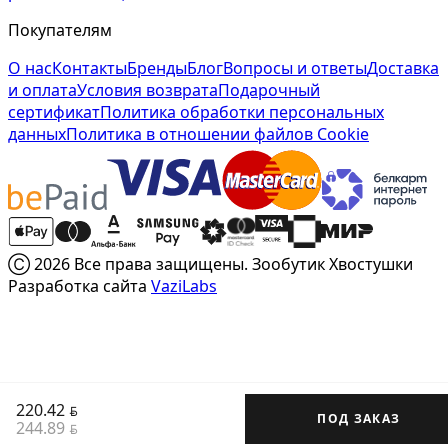
Покупателям
О нас
Контакты
Бренды
Блог
Вопросы и ответы
Доставка
и оплата
Условия возврата
Подарочный
сертификат
Политика обработки персональных
данных
Политика в отношении файлов Cookie
Ⓒ 2026 Все права защищены. Зообутик Хвостушки
Разработка сайта
VaziLabs
220.42
BYN
ПОД ЗАКАЗ
244.89
BYN