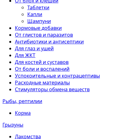
От блох и клещей
Таблетки
Капли
Шампуни
Кормовые добавки
От глистов и паразитов
Антибиотики и антисептики
Для глаз и ушей
Для ЖКТ
Для костей и суставов
От боли и воспалений
Успокоительные и контрацептивы
Расходные материалы
Стимуляторы обмена веществ
Рыбы, рептилии
Корма
Грызуны
Лакомства