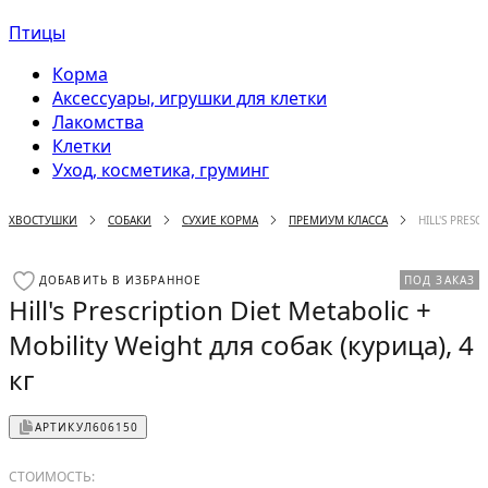
Птицы
Корма
Аксессуары, игрушки для клетки
Лакомства
Клетки
Уход, косметика, груминг
ХВОСТУШКИ
СОБАКИ
СУХИЕ КОРМА
ПРЕМИУМ КЛАССА
HILL'S PRES
ДОБАВИТЬ В ИЗБРАННОЕ
ПОД ЗАКАЗ
Hill's Prescription Diet Metabolic +
Mobility Weight для собак (курица), 4
кг
АРТИКУЛ
606150
СТОИМОСТЬ: