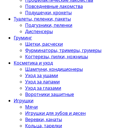
Профилактические лакомства
Повседневные лакомства
Подушечки, крокеты
Туалеты, пеленки, пакеты
Подгузники, пеленки
Диспенсеры
Груминг
Щетки, расчески
Фурминаторы, тримеры, грумеры
Когтерезы, пилки, ножницы
Косметика и уход
Шампуни, кондиционеры
Уход за ушами
Уход за лапами
Уход за глазами
Воротники защитные
Игрушки
Мячи
Игрушки для зубов и десен
Веревки, канаты
Кольца, тарелки