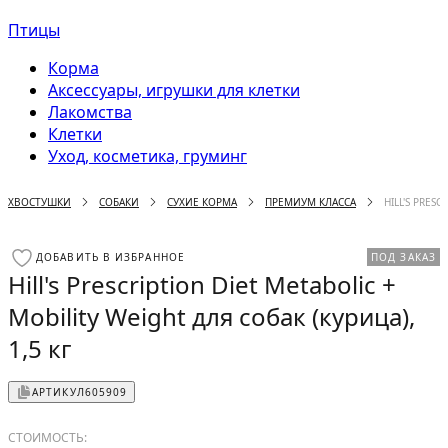
Птицы
Корма
Аксессуары, игрушки для клетки
Лакомства
Клетки
Уход, косметика, груминг
ХВОСТУШКИ
СОБАКИ
СУХИЕ КОРМА
ПРЕМИУМ КЛАССА
HILL'S PRES
ДОБАВИТЬ В ИЗБРАННОЕ
ПОД ЗАКАЗ
Hill's Prescription Diet Metabolic +
Mobility Weight для собак (курица),
1,5 кг
АРТИКУЛ
605909
СТОИМОСТЬ: