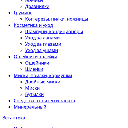
Мячики
Дразнилки
Груминг
Когтерезы, пилки, ножницы
Косметика и уход
Шампуни, кондиционеры
Уход за лапами
Уход за глазами
Уход за ушами
Ошейники, шлейки
Ошейники
Шлейки
Миски, поилки, кормушки
Двойные миски
Миски
Бутылки
Средства от пятен и запаха
Минеральный
Ветаптека