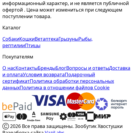
информационный характер, и не является публичной
офертой . Цена может измениться при следующем
поступлении товара.
Каталог
Собаки
Кошки
Ветаптека
Грызуны
Рыбы,
рептилии
Птицы
Покупателям
О нас
Контакты
Бренды
Блог
Вопросы и ответы
Доставка
и оплата
Условия возврата
Подарочный
сертификат
Политика обработки персональных
данных
Политика в отношении файлов Cookie
Ⓒ 2026 Все права защищены. Зообутик Хвостушки
Разработка сайта
VaziLabs