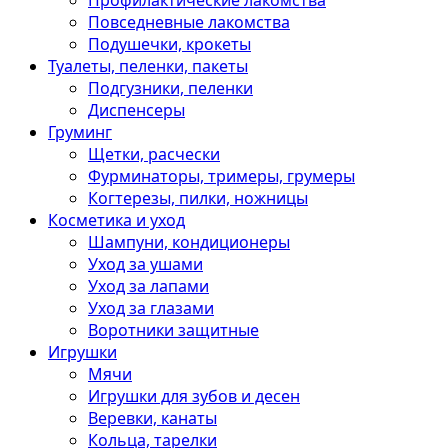
Профилактические лакомства
Повседневные лакомства
Подушечки, крокеты
Туалеты, пеленки, пакеты
Подгузники, пеленки
Диспенсеры
Груминг
Щетки, расчески
Фурминаторы, тримеры, грумеры
Когтерезы, пилки, ножницы
Косметика и уход
Шампуни, кондиционеры
Уход за ушами
Уход за лапами
Уход за глазами
Воротники защитные
Игрушки
Мячи
Игрушки для зубов и десен
Веревки, канаты
Кольца, тарелки