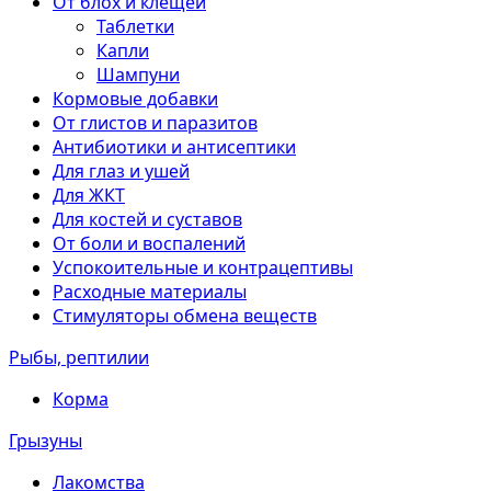
От блох и клещей
Таблетки
Капли
Шампуни
Кормовые добавки
От глистов и паразитов
Антибиотики и антисептики
Для глаз и ушей
Для ЖКТ
Для костей и суставов
От боли и воспалений
Успокоительные и контрацептивы
Расходные материалы
Стимуляторы обмена веществ
Рыбы, рептилии
Корма
Грызуны
Лакомства