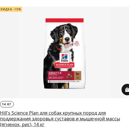
СКИДКА -10%
14 КГ
Hill's Science Plan для собак крупных пород для
поддержания здоровья суставов и мышечной массы
(ягненок, рис), 14 кг