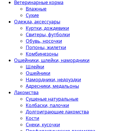
Ветеринарные корма
Влажные
Сухие
Одежда, аксессуары
Куртки, дождевики
Свитеры, футболки
Обувь, носочки
Попоны, жилетки
Комбинезоны
Ошейники, шлейки, намордники
Шлейки
Ошейники
Намордники, недоуздки
Адресники, медальоны
Лакомства
Сушеные натуральные
Колбаски, палочки
Долгоиграющие лакомства
Кости
Снеки, кусочки