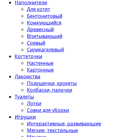
Наполнители
Для котят
Бентонитовый
Комкующийся
Древесный
Впитывающий
Соевый
Силикагелевый
Когтеточки
Настенные
Картонные
Лакомства
Подушечки, крокеты
Колбаски, палочки
Туалеты
Лотки
Совки для уборки
Игрушки
Интерактивные, развивающие
Мягкие, текстильные