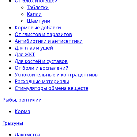
От блох и клещей
Таблетки
Капли
Шампуни
Кормовые добавки
От глистов и паразитов
Антибиотики и антисептики
Для глаз и ушей
Для ЖКТ
Для костей и суставов
От боли и воспалений
Успокоительные и контрацептивы
Расходные материалы
Стимуляторы обмена веществ
Рыбы, рептилии
Корма
Грызуны
Лакомства