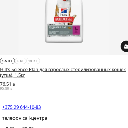
1.5 КГ
3 КГ
10 КГ
Hill's Science Plan для взрослых стерилизованных кошек
(утка), 1,5кг
76.51
BYN
95.89
BYN
+375 29 644-10-83
телефон call-центра