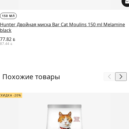
150 МЛ
Hunter Двойная миска Bar Cat Moulins 150 ml Melamine
black
77.82
BYN
87.44
BYN
Похожие товары
СКИДКА -20%