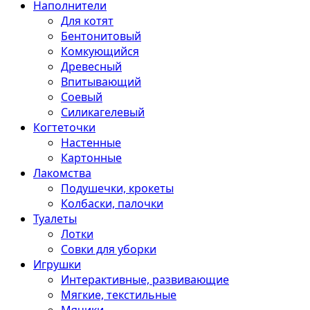
Наполнители
Для котят
Бентонитовый
Комкующийся
Древесный
Впитывающий
Соевый
Силикагелевый
Когтеточки
Настенные
Картонные
Лакомства
Подушечки, крокеты
Колбаски, палочки
Туалеты
Лотки
Совки для уборки
Игрушки
Интерактивные, развивающие
Мягкие, текстильные