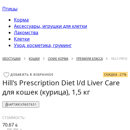
Птицы
Корма
Аксессуары, игрушки для клетки
Лакомства
Клетки
Уход, косметика, груминг
ХВОСТУШКИ
КОШКИ
СУХИЕ КОРМА
ПРЕМИУМ КЛАССА
HILL'S PRESC
ДОБАВИТЬ В ИЗБРАННОЕ
СКИДКА -27%
Hill's Prescription Diet l/d Liver Care
для кошек (курица), 1,5 кг
АРТИКУЛ
607651
СТОИМОСТЬ:
70.67
BYN