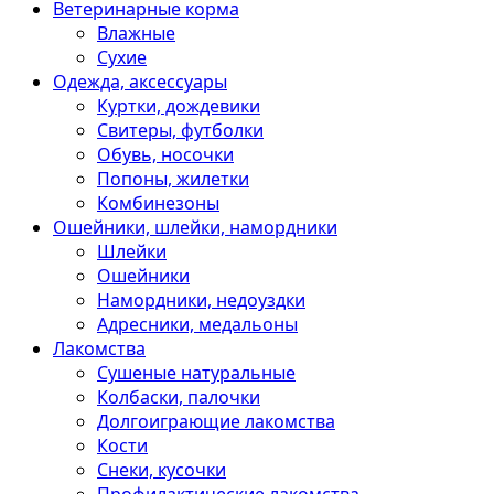
Ветеринарные корма
Влажные
Сухие
Одежда, аксессуары
Куртки, дождевики
Свитеры, футболки
Обувь, носочки
Попоны, жилетки
Комбинезоны
Ошейники, шлейки, намордники
Шлейки
Ошейники
Намордники, недоуздки
Адресники, медальоны
Лакомства
Сушеные натуральные
Колбаски, палочки
Долгоиграющие лакомства
Кости
Снеки, кусочки