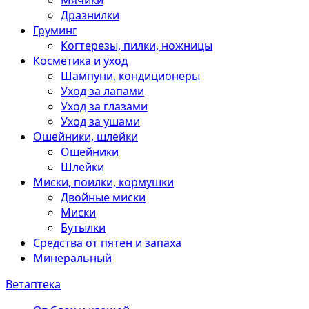
Мячики
Дразнилки
Груминг
Когтерезы, пилки, ножницы
Косметика и уход
Шампуни, кондиционеры
Уход за лапами
Уход за глазами
Уход за ушами
Ошейники, шлейки
Ошейники
Шлейки
Миски, поилки, кормушки
Двойные миски
Миски
Бутылки
Средства от пятен и запаха
Минеральный
Ветаптека