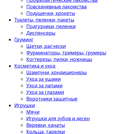
Профилактические лакомства
Повседневные лакомства
Подушечки, крокеты
Туалеты, пеленки, пакеты
Подгузники, пеленки
Диспенсеры
Груминг
Щетки, расчески
Фурминаторы, тримеры, грумеры
Когтерезы, пилки, ножницы
Косметика и уход
Шампуни, кондиционеры
Уход за ушами
Уход за лапами
Уход за глазами
Воротники защитные
Игрушки
Мячи
Игрушки для зубов и десен
Веревки, канаты
Кольца, тарелки