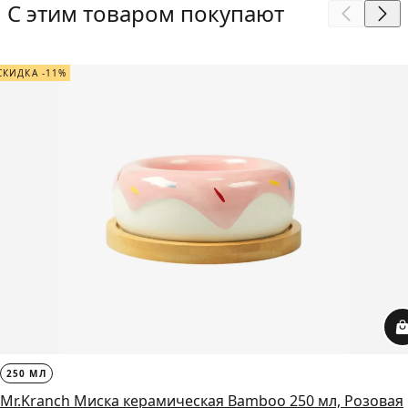
С этим товаром покупают
СКИДКА -11%
250 МЛ
Mr.Kranch Миска керамическая Bamboo 250 мл, Розовая