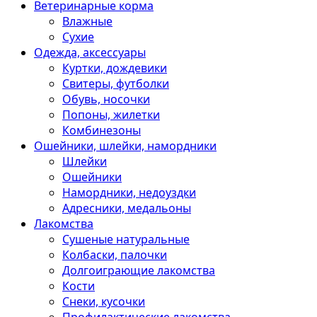
Ветеринарные корма
Влажные
Сухие
Одежда, аксессуары
Куртки, дождевики
Свитеры, футболки
Обувь, носочки
Попоны, жилетки
Комбинезоны
Ошейники, шлейки, намордники
Шлейки
Ошейники
Намордники, недоуздки
Адресники, медальоны
Лакомства
Сушеные натуральные
Колбаски, палочки
Долгоиграющие лакомства
Кости
Снеки, кусочки