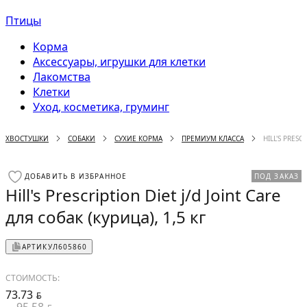
Птицы
Корма
Аксессуары, игрушки для клетки
Лакомства
Клетки
Уход, косметика, груминг
ХВОСТУШКИ
СОБАКИ
СУХИЕ КОРМА
ПРЕМИУМ КЛАССА
HILL'S PRESC
ДОБАВИТЬ В ИЗБРАННОЕ
ПОД ЗАКАЗ
Hill's Prescription Diet j/d Joint Care
для собак (курица), 1,5 кг
АРТИКУЛ
605860
СТОИМОСТЬ:
73.73
BYN