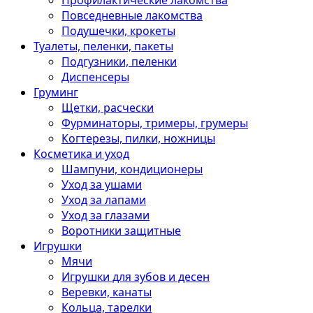
Профилактические лакомства
Повседневные лакомства
Подушечки, крокеты
Туалеты, пеленки, пакеты
Подгузники, пеленки
Диспенсеры
Груминг
Щетки, расчески
Фурминаторы, тримеры, грумеры
Когтерезы, пилки, ножницы
Косметика и уход
Шампуни, кондиционеры
Уход за ушами
Уход за лапами
Уход за глазами
Воротники защитные
Игрушки
Мячи
Игрушки для зубов и десен
Веревки, канаты
Кольца, тарелки