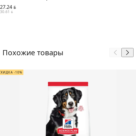
27.24
BYN
30.61
BYN
Похожие товары
СКИДКА -10%