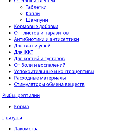
От блох и клещей
Таблетки
Капли
Шампуни
Кормовые добавки
От глистов и паразитов
Антибиотики и антисептики
Для глаз и ушей
Для ЖКТ
Для костей и суставов
От боли и воспалений
Успокоительные и контрацептивы
Расходные материалы
Стимуляторы обмена веществ
Рыбы, рептилии
Корма
Грызуны
Лакомства