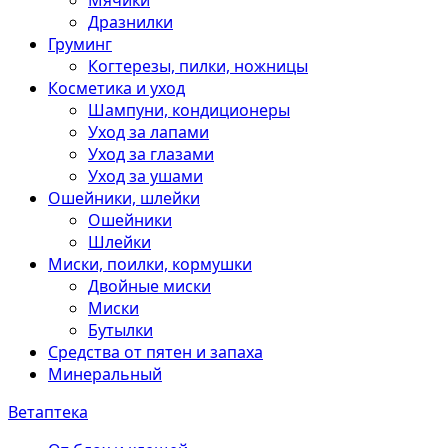
Мячики
Дразнилки
Груминг
Когтерезы, пилки, ножницы
Косметика и уход
Шампуни, кондиционеры
Уход за лапами
Уход за глазами
Уход за ушами
Ошейники, шлейки
Ошейники
Шлейки
Миски, поилки, кормушки
Двойные миски
Миски
Бутылки
Средства от пятен и запаха
Минеральный
Ветаптека