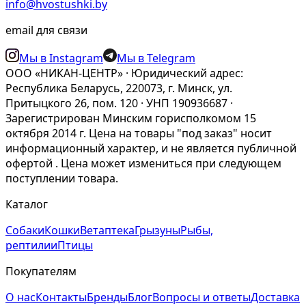
info@hvostushki.by
email для связи
Мы в Instagram
Мы в Telegram
ООО «НИКАН-ЦЕНТР» · Юридический адрес:
Республика Беларусь, 220073, г. Минск, ул.
Притыцкого 26, пом. 120 · УНП 190936687 ·
Зарегистрирован Минским горисполкомом 15
октября 2014 г. Цена на товары "под заказ" носит
информационный характер, и не является публичной
офертой . Цена может измениться при следующем
поступлении товара.
Каталог
Собаки
Кошки
Ветаптека
Грызуны
Рыбы,
рептилии
Птицы
Покупателям
О нас
Контакты
Бренды
Блог
Вопросы и ответы
Доставка