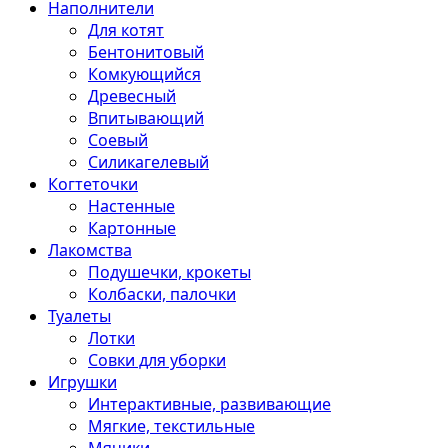
Наполнители
Для котят
Бентонитовый
Комкующийся
Древесный
Впитывающий
Соевый
Силикагелевый
Когтеточки
Настенные
Картонные
Лакомства
Подушечки, крокеты
Колбаски, палочки
Туалеты
Лотки
Совки для уборки
Игрушки
Интерактивные, развивающие
Мягкие, текстильные