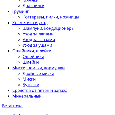
Мячики
Дразнилки
Груминг
Когтерезы, пилки, ножницы
Косметика и уход
Шампуни, кондиционеры
Уход за лапами
Уход за глазами
Уход за ушами
Ошейники, шлейки
Ошейники
Шлейки
Миски, поилки, кормушки
Двойные миски
Миски
Бутылки
Средства от пятен и запаха
Минеральный
Ветаптека