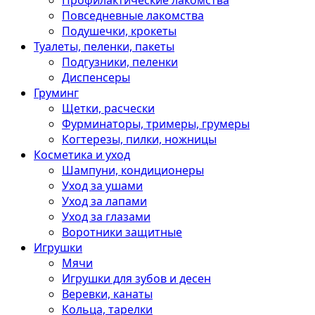
Профилактические лакомства
Повседневные лакомства
Подушечки, крокеты
Туалеты, пеленки, пакеты
Подгузники, пеленки
Диспенсеры
Груминг
Щетки, расчески
Фурминаторы, тримеры, грумеры
Когтерезы, пилки, ножницы
Косметика и уход
Шампуни, кондиционеры
Уход за ушами
Уход за лапами
Уход за глазами
Воротники защитные
Игрушки
Мячи
Игрушки для зубов и десен
Веревки, канаты
Кольца, тарелки