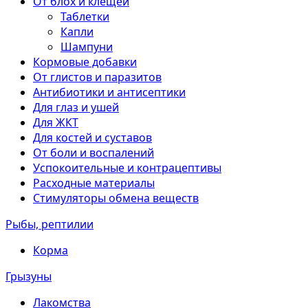
От блох и клещей
Таблетки
Капли
Шампуни
Кормовые добавки
От глистов и паразитов
Антибиотики и антисептики
Для глаз и ушей
Для ЖКТ
Для костей и суставов
От боли и воспалений
Успокоительные и контрацептивы
Расходные материалы
Стимуляторы обмена веществ
Рыбы, рептилии
Корма
Грызуны
Лакомства