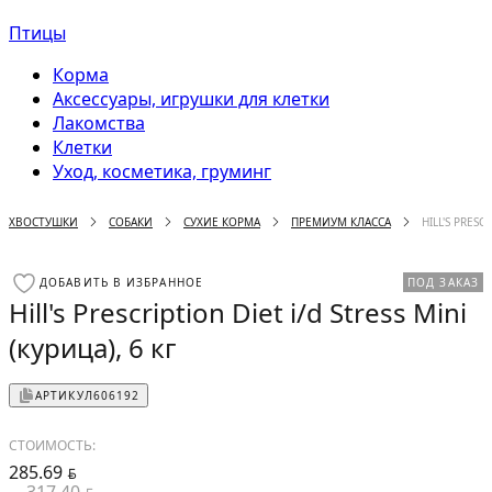
Птицы
Корма
Аксессуары, игрушки для клетки
Лакомства
Клетки
Уход, косметика, груминг
ХВОСТУШКИ
СОБАКИ
СУХИЕ КОРМА
ПРЕМИУМ КЛАССА
HILL'S PRESC
ДОБАВИТЬ В ИЗБРАННОЕ
ПОД ЗАКАЗ
Hill's Prescription Diet i/d Stress Mini
(курица), 6 кг
АРТИКУЛ
606192
СТОИМОСТЬ:
285.69
BYN