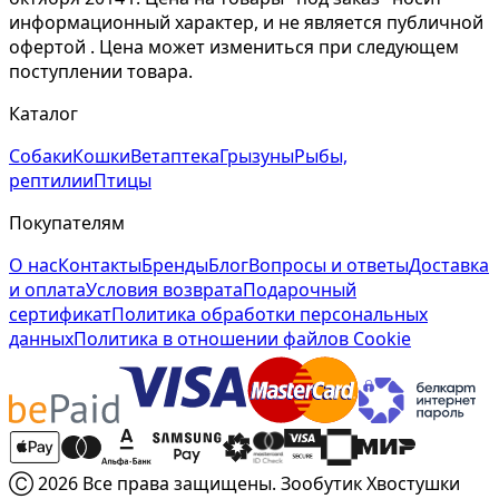
информационный характер, и не является публичной
офертой . Цена может измениться при следующем
поступлении товара.
Каталог
Собаки
Кошки
Ветаптека
Грызуны
Рыбы,
рептилии
Птицы
Покупателям
О нас
Контакты
Бренды
Блог
Вопросы и ответы
Доставка
и оплата
Условия возврата
Подарочный
сертификат
Политика обработки персональных
данных
Политика в отношении файлов Cookie
Ⓒ 2026 Все права защищены. Зообутик Хвостушки