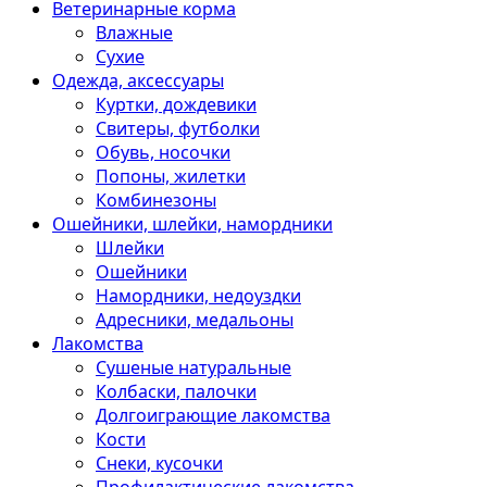
Ветеринарные корма
Влажные
Сухие
Одежда, аксессуары
Куртки, дождевики
Свитеры, футболки
Обувь, носочки
Попоны, жилетки
Комбинезоны
Ошейники, шлейки, намордники
Шлейки
Ошейники
Намордники, недоуздки
Адресники, медальоны
Лакомства
Сушеные натуральные
Колбаски, палочки
Долгоиграющие лакомства
Кости
Снеки, кусочки