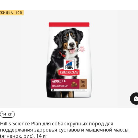
СКИДКА -10%
14 КГ
Hill's Science Plan для собак крупных пород для
поддержания здоровья суставов и мышечной массы
(ягненок, рис), 14 кг