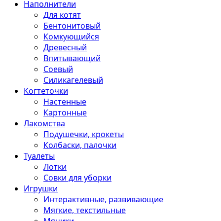
Наполнители
Для котят
Бентонитовый
Комкующийся
Древесный
Впитывающий
Соевый
Силикагелевый
Когтеточки
Настенные
Картонные
Лакомства
Подушечки, крокеты
Колбаски, палочки
Туалеты
Лотки
Совки для уборки
Игрушки
Интерактивные, развивающие
Мягкие, текстильные