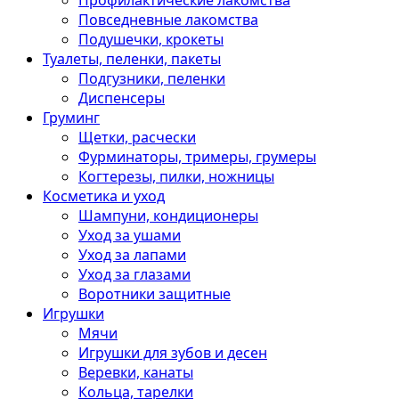
Профилактические лакомства
Повседневные лакомства
Подушечки, крокеты
Туалеты, пеленки, пакеты
Подгузники, пеленки
Диспенсеры
Груминг
Щетки, расчески
Фурминаторы, тримеры, грумеры
Когтерезы, пилки, ножницы
Косметика и уход
Шампуни, кондиционеры
Уход за ушами
Уход за лапами
Уход за глазами
Воротники защитные
Игрушки
Мячи
Игрушки для зубов и десен
Веревки, канаты
Кольца, тарелки