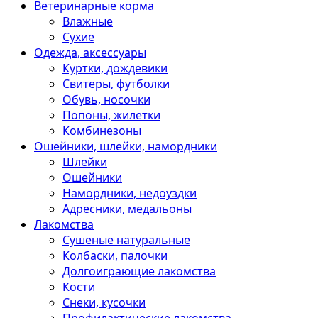
Ветеринарные корма
Влажные
Сухие
Одежда, аксессуары
Куртки, дождевики
Свитеры, футболки
Обувь, носочки
Попоны, жилетки
Комбинезоны
Ошейники, шлейки, намордники
Шлейки
Ошейники
Намордники, недоуздки
Адресники, медальоны
Лакомства
Сушеные натуральные
Колбаски, палочки
Долгоиграющие лакомства
Кости
Снеки, кусочки