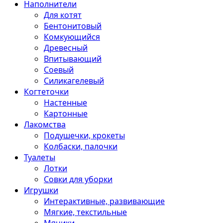
Наполнители
Для котят
Бентонитовый
Комкующийся
Древесный
Впитывающий
Соевый
Силикагелевый
Когтеточки
Настенные
Картонные
Лакомства
Подушечки, крокеты
Колбаски, палочки
Туалеты
Лотки
Совки для уборки
Игрушки
Интерактивные, развивающие
Мягкие, текстильные