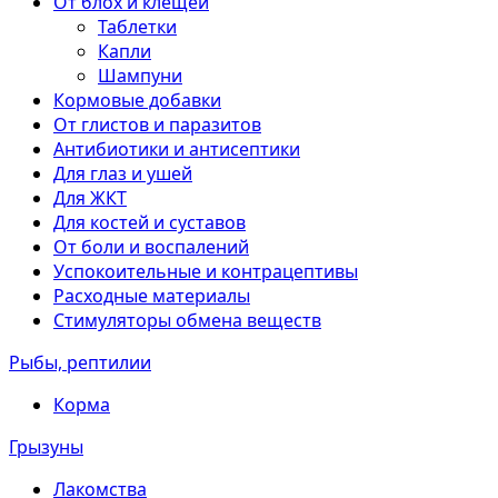
От блох и клещей
Таблетки
Капли
Шампуни
Кормовые добавки
От глистов и паразитов
Антибиотики и антисептики
Для глаз и ушей
Для ЖКТ
Для костей и суставов
От боли и воспалений
Успокоительные и контрацептивы
Расходные материалы
Стимуляторы обмена веществ
Рыбы, рептилии
Корма
Грызуны
Лакомства