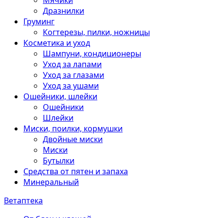
Мячики
Дразнилки
Груминг
Когтерезы, пилки, ножницы
Косметика и уход
Шампуни, кондиционеры
Уход за лапами
Уход за глазами
Уход за ушами
Ошейники, шлейки
Ошейники
Шлейки
Миски, поилки, кормушки
Двойные миски
Миски
Бутылки
Средства от пятен и запаха
Минеральный
Ветаптека