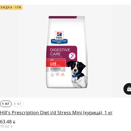
СКИДКА -10%
1 КГ
3 КГ
Hill's Prescription Diet i/d Stress Mini (курица), 1 кг
63.48
BYN
70.62
BYN