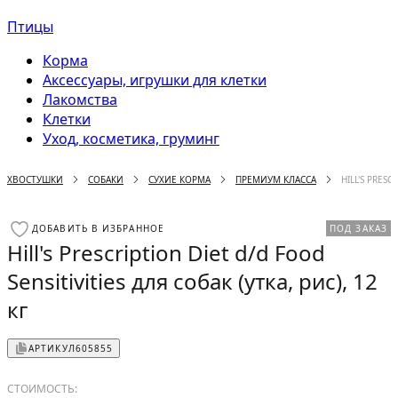
Птицы
Корма
Аксессуары, игрушки для клетки
Лакомства
Клетки
Уход, косметика, груминг
ХВОСТУШКИ
СОБАКИ
СУХИЕ КОРМА
ПРЕМИУМ КЛАССА
HILL'S PRESC
ДОБАВИТЬ В ИЗБРАННОЕ
ПОД ЗАКАЗ
Hill's Prescription Diet d/d Food
Sensitivities для собак (утка, рис), 12
кг
АРТИКУЛ
605855
СТОИМОСТЬ: