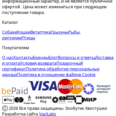
информационный характер, и не является публичной
офертой . Цена может измениться при следующем
поступлении товара.
Каталог
Собаки
Кошки
Ветаптека
Грызуны
Рыбы,
рептилии
Птицы
Покупателям
О нас
Контакты
Бренды
Блог
Вопросы и ответы
Доставка
и оплата
Условия возврата
Подарочный
сертификат
Политика обработки персональных
данных
Политика в отношении файлов Cookie
Ⓒ 2026 Все права защищены. Зообутик Хвостушки
Разработка сайта
VaziLabs